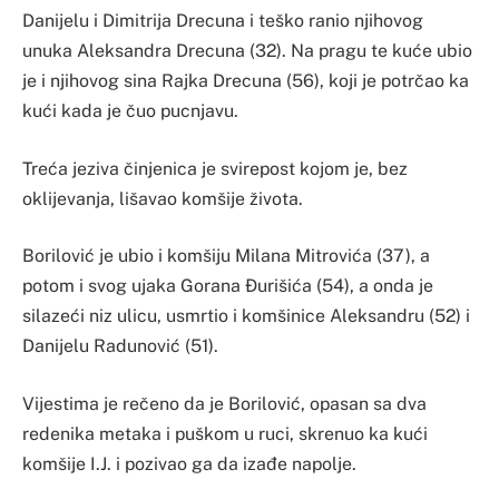
Danijelu i Dimitrija Drecuna i teško ranio njihovog
unuka Aleksandra Drecuna (32). Na pragu te kuće ubio
je i njihovog sina Rajka Drecuna (56), koji je potrčao ka
kući kada je čuo pucnjavu.
Treća jeziva činjenica je svirepost kojom je, bez
oklijevanja, lišavao komšije života.
Borilović je ubio i komšiju Milana Mitrovića (37), a
potom i svog ujaka Gorana Đurišića (54), a onda je
silazeći niz ulicu, usmrtio i komšinice Aleksandru (52) i
Danijelu Radunović (51).
Vijestima je rečeno da je Borilović, opasan sa dva
redenika metaka i puškom u ruci, skrenuo ka kući
komšije I.J. i pozivao ga da izađe napolje.