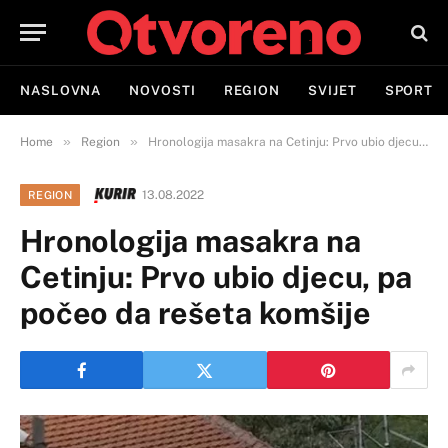
NASLOVNA
NOVOSTI
REGION
SVIJET
SPORT
»
»
Home
Region
Hronologija masakra na Cetinju: Prvo ubio djecu, pa počeo da rešeta komšije
13.08.2022
REGION
Hronologija masakra na
Cetinju: Prvo ubio djecu, pa
počeo da rešeta komšije