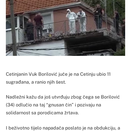
Cetinjanin Vuk Borilović juče je na Cetinju ubio 11
sugrađana, a ranio njih šest.
Nadležni kažu da još utvrđuju zbog čega se Borilović
(34) odlučio na taj “gnusan čin” i pozivaju na
solidarnost sa porodicama žrtava.
I beživotno tijelo napadača poslato je na obdukciju, a