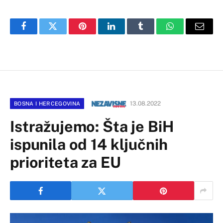
Facebook
Twitter
Pinterest
LinkedIn
Tumblr
WhatsApp
Email
13.08.2022
BOSNA I HERCEGOVINA
Istražujemo: Šta je BiH
ispunila od 14 ključnih
prioriteta za EU