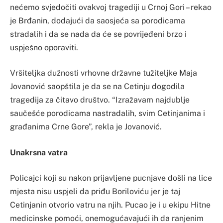
nećemo svjedočiti ovakvoj tragediji u Crnoj Gori – rekao
je Brđanin, dodajući da saosjeća sa porodicama
stradalih i da se nada da će se povrijeđeni brzo i
uspješno oporaviti.
Vršiteljka dužnosti vrhovne državne tužiteljke Maja
Jovanović saopštila je da se na Cetinju dogodila
tragedija za čitavo društvo. “Izražavam najdublje
saučešće porodicama nastradalih, svim Cetinjanima i
građanima Crne Gore”, rekla je Jovanović.
Unakrsna vatra
Policajci koji su nakon prijavljene pucnjave došli na lice
mjesta nisu uspjeli da priđu Boriloviću jer je taj
Cetinjanin otvorio vatru na njih. Pucao je i u ekipu Hitne
medicinske pomoći, onemogućavajući ih da ranjenim