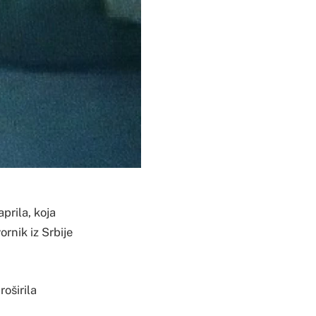
prila, koja
rnik iz Srbije
roširila