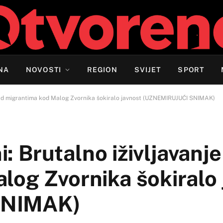
NA
NOVOSTI
REGION
SVIJET
SPORT
je nad migrantima kod Malog Zvornika šokiralo javnost (UZNEMIRUJUĆI SNIMAK)
ni: Brutalno iživljavanj
log Zvornika šokiralo 
SNIMAK)