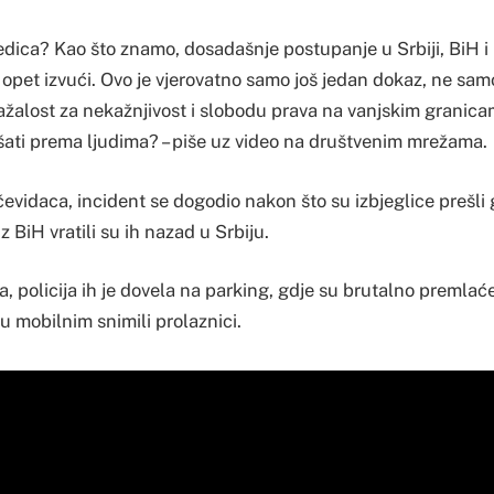
ljedica? Kao što znamo, dosadašnje postupanje u Srbiji, BiH i
 opet izvući. Ovo je vjerovatno samo još jedan dokaz, ne samo
nažalost za nekažnjivost i slobodu prava na vanjskim granic
šati prema ljudima? – piše uz video na društvenim mrežama.
vidaca, incident se dogodio nakon što su izbjeglice prešli g
iz BiH vratili su ih nazad u Srbiju.
 policija ih je dovela na parking, gdje su brutalno premlaće
 mobilnim snimili prolaznici.