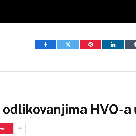
Facebook
Twitter
Pinterest
LinkedIn
o odlikovanjima HVO-a 
est