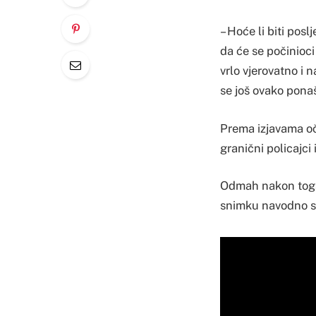
– Hoće li biti pos
da će se počinioci
vrlo vjerovatno i 
se još ovako pona
Prema izjavama oče
granični policajci 
Odmah nakon toga,
snimku navodno su