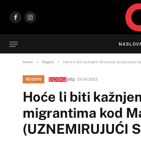
Facebook
Instagram
NASLOV
»
»
Home
Region
Hoće li biti kažnjeni: Brutalno iživljavan
REGION
25.04.2023
Hoće li biti kažnje
migrantima kod Ma
(UZNEMIRUJUĆI 