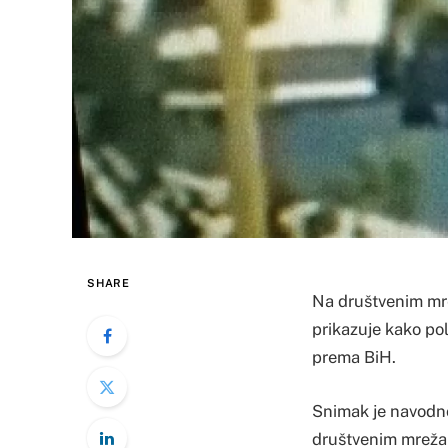
SHARE
Na društvenim mrež
prikazuje kako pol
prema BiH.
Snimak je navodno 
društvenim mrež