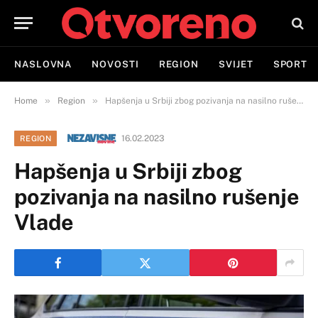
NASLOVNA
NOVOSTI
REGION
SVIJET
SPORT
»
»
Home
Region
Hapšenja u Srbiji zbog pozivanja na nasilno rušenje Vlade
16.02.2023
REGION
Hapšenja u Srbiji zbog
pozivanja na nasilno rušenje
Vlade