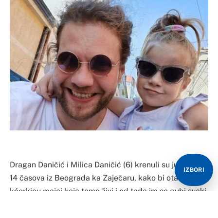
Dragan Daničić i Milica Daničić (6) krenuli su juče oko
IZBORI
14 časova iz Beograda ka Zaječaru, kako bi otac odveo
kćerkicu majci koja tamo živi i od tada im se gubi svaki
trag.