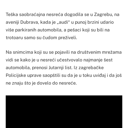
Teška saobraćajna nesreća dogodila se u Zagrebu, na
aveniji Dubrava, kada je „audi“ u punoj brzini udario
više parkiranih automobila, a pešaci koji su bili na
trotoaru samo su čudom preživeli.
Na snimcima koji su se pojavili na društvenim mrežama
vidi se kako je u nesreći učestvovalo najmanje šest
automobila, prenosi Jutarnji list. Iz zagrebačke
Policijske uprave saopštili su da je u toku uviđaj i da još
ne znaju što je dovelo do nesreće.