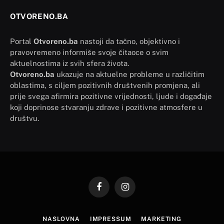
OTVORENO.BA
Portal
Otvoreno.ba
nastoji da tačno, objektivno i
pravovremeno informiše svoje čitaoce o svim
aktuelnostima iz svih sfera života.
Otvoreno.ba
ukazuje na aktuelne probleme u različitim
oblastima, s ciljem pozitivnih društvenih promjena, ali
prije svega afirmira pozitivne vrijednosti, ljude i događaje
koji doprinose stvaranju zdrave i pozitivne atmosfere u
društvu.
Facebook
Instagram
NASLOVNA
IMPRESSUM
MARKETING