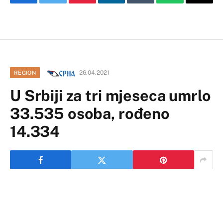
Facebook
Twitter
Pinterest
LinkedIn
Tumblr
WhatsApp
Email
26.04.2021
REGION
U Srbiji za tri mjeseca umrlo
33.535 osoba, rođeno
14.334