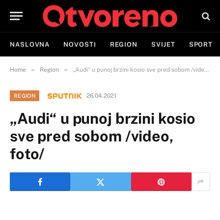
NASLOVNA
NOVOSTI
REGION
SVIJET
SPORT
»
»
Home
Region
„Audi“ u punoj brzini kosio sve pred sobom /video, foto/
26.04.2021
REGION
„Audi“ u punoj brzini kosio
sve pred sobom /video,
foto/