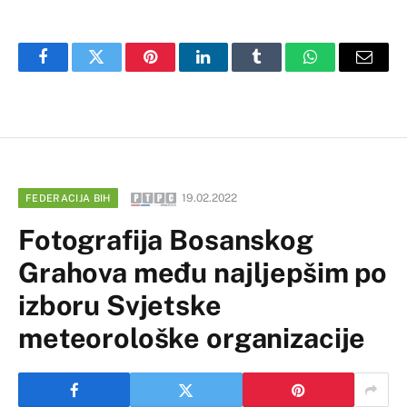
Facebook
Twitter
Pinterest
LinkedIn
Tumblr
WhatsApp
Email
19.02.2022
FEDERACIJA BIH
Fotografija Bosanskog
Grahova među najljepšim po
izboru Svjetske
meteorološke organizacije