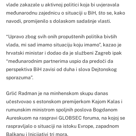
vlade zakazale u aktivnoj politici koja bi uvjeravala
međunarodnu zajednicu o situaciji u BiH, što se, kako
navodi, promijenilo s dolaskom sadašnje vlasti.
“Upravo zbog svih onih propuštenih politika bivših
vlada, mi sad imamo situaciju koju imamo”, kazao je
hrvatski ministar i dodao da je službeni Zagreb ipak
“međunarodnim partnerima uspio da predoči da
perspektiva BiH zavisi od duha i slova Dejtonskog
sporazuma”.
Grlić Radman je na minhenskom skupu danas
učestvovao s estonskom premijerkom Kajom Kalas i
rumunskim ministrom spoljnih poslova Bogdanom
Aureskuom na raspravi GLOBSEC foruma, na kojoj se
raspravljalo o situaciji na istoku Evrope, zapadnom
Balkanu i Inicijativi tri mora.