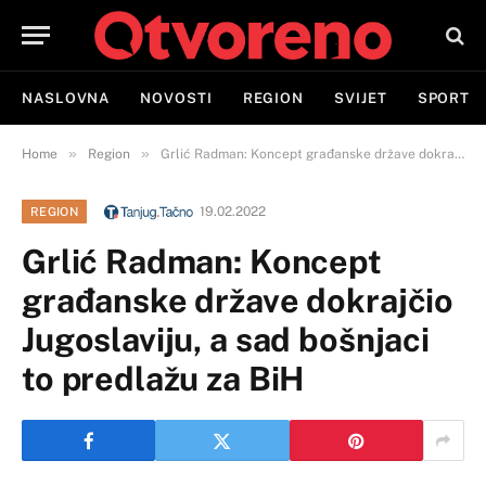
NASLOVNA
NOVOSTI
REGION
SVIJET
SPORT
»
»
Home
Region
Grlić Radman: Koncept građanske države dokrajčio Jugoslaviju, a sad bošnjaci to predlažu za BiH
19.02.2022
REGION
Grlić Radman: Koncept
građanske države dokrajčio
Jugoslaviju, a sad bošnjaci
to predlažu za BiH