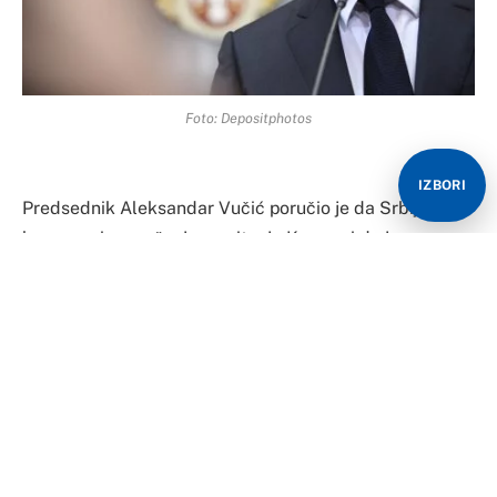
Foto: Depositphotos
IZBORI
Predsednik Aleksandar Vučić poručio je da Srbija želi
kompromisno rešenje po pitanju Kosova i da je
potrebno da se gradi mir sa Albancima jer je, kako je
naveo, izvesno da će Srbi i Albanci biti dve najveće
nacije u narednih 100 godina.
„Izvesno je da ćemo mi i Albanci biti najveće nacije na
Zapadnom Balkanu u narednih 100 godina“, rekao je
Vučić posle sastanka sa ministrom spoljnih poslova
Hajkom Masom.