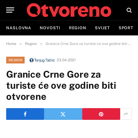
NASLOVNA
NOVOSTI
REGION
SVIJET
SPORT
»
»
Home
Region
Granice Crne Gore za turiste će ove godine biti otvorene
23.04.2021
REGION
Granice Crne Gore za
turiste će ove godine biti
otvorene