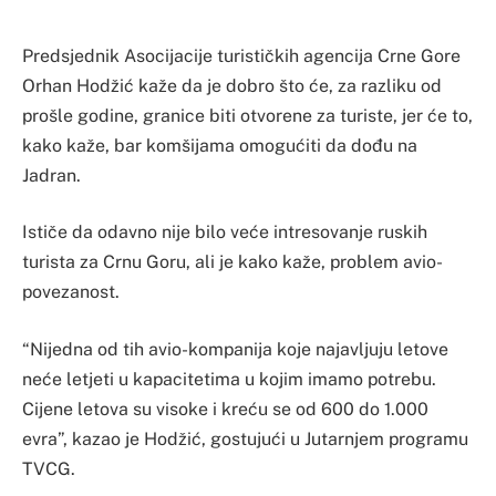
Predsjednik Asocijacije turističkih agencija Crne Gore
Orhan Hodžić kaže da je dobro što će, za razliku od
prošle godine, granice biti otvorene za turiste, jer će to,
kako kaže, bar komšijama omogućiti da dođu na
Jadran.
Ističe da odavno nije bilo veće intresovanje ruskih
turista za Crnu Goru, ali je kako kaže, problem avio-
povezanost.
“Nijedna od tih avio-kompanija koje najavljuju letove
neće letjeti u kapacitetima u kojim imamo potrebu.
Cijene letova su visoke i kreću se od 600 do 1.000
evra”, kazao je Hodžić, gostujući u Jutarnjem programu
TVCG.