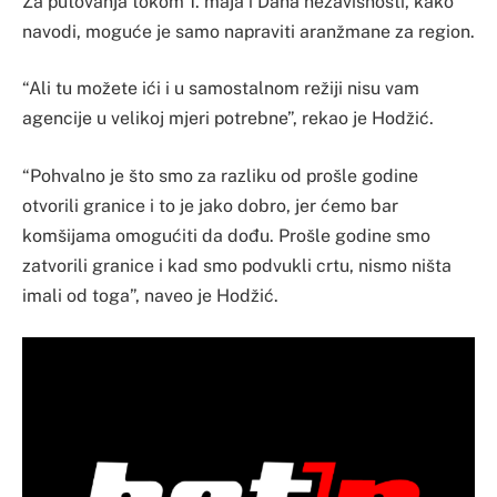
Za putovanja tokom 1. maja i Dana nezavisnosti, kako
navodi, moguće je samo napraviti aranžmane za region.
“Ali tu možete ići i u samostalnom režiji nisu vam
agencije u velikoj mjeri potrebne”, rekao je Hodžić.
“Pohvalno je što smo za razliku od prošle godine
otvorili granice i to je jako dobro, jer ćemo bar
komšijama omogućiti da dođu. Prošle godine smo
zatvorili granice i kad smo podvukli crtu, nismo ništa
imali od toga”, naveo je Hodžić.