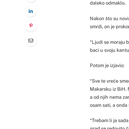
daleko odmaklo.
Nakon što su novin
smrdi, on je prok
“Ljudi se moraju 
baci u svoju kantu
Potom je izjavio:
“Sve te vreće smeć
Makarsku iz BiH. N
a od njih nema zar
osam sati, a onda
“Trebam li ja sada
grad se redovito č