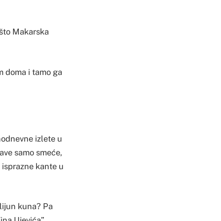
zašto Makarska
om doma i tamo ga
dnodnevne izlete u
ostave samo smeće,
a isprazne kante u
ilijun kuna? Pa
ina Ujevića”,