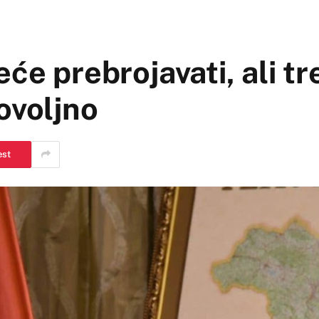
će prebrojavati, ali t
ovoljno
est