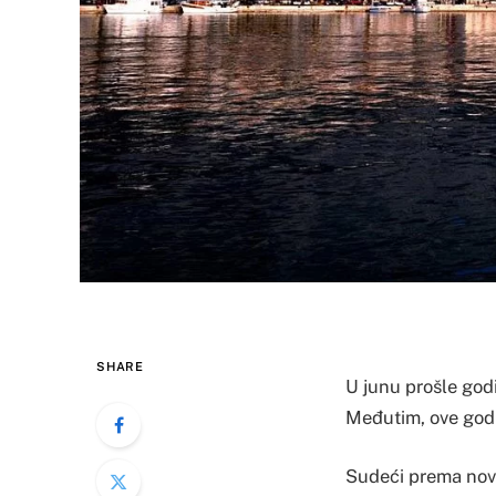
SHARE
U junu prošle godi
Međutim, ove godi
Sudeći prema novi