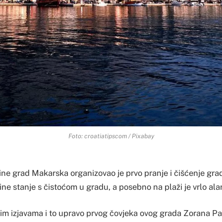
Foto: croatiatipscom / Pixabay
ne grad Makarska organizovao je prvo pranje i čišćenje grad
ne stanje s čistoćom u gradu, a posebno na plaži je vrlo al
m izjavama i to upravo prvog čovjeka ovog grada Zorana Pau