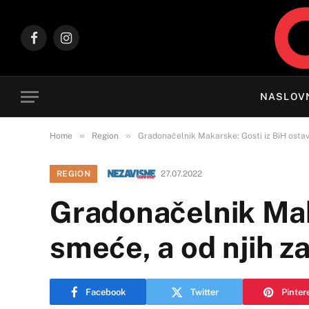
Facebook
Instagram
NASLOV
»
»
Home
Region
Gradonačelnik Makarske: Gosti iz BiH ostav
REGION
27.07.2022
Gradonačelnik Maka
smeće, a od njih 
Facebook
Twitter
Pinter