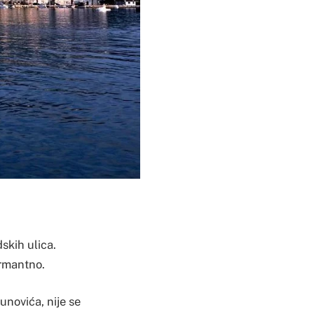
skih ulica.
armantno.
novića, nije se