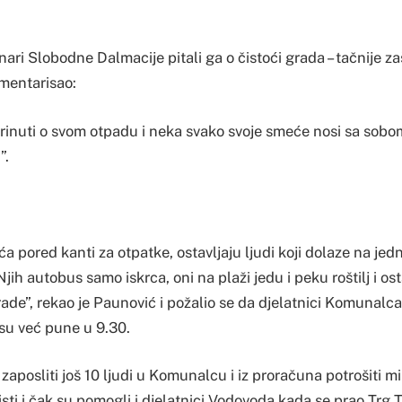
ari Slobodne Dalmacije pitali ga o čistoći grada – tačnije 
omentarisao:
brinuti o svom otpadu i neka svako svoje smeće nosi sa sob
”.
a pored kanti za otpatke, ostavljaju ljudi koji dolaze na je
jih autobus samo iskrca, oni na plaži jedu i peku roštilj i 
ade”, rekao je Paunović i požalio se da djelatnici Komunalc
 su već pune u 9.30.
 zaposliti još 10 ljudi u Komunalcu i iz proračuna potrošiti m
isti i čak su pomogli i djelatnici Vodovoda kada se prao Trg T