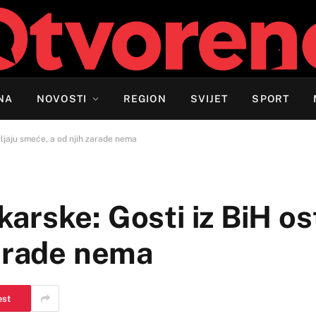
NA
NOVOSTI
REGION
SVIJET
SPORT
ljaju smeće, a od njih zarade nema
rske: Gosti iz BiH ost
zarade nema
est