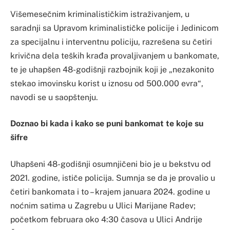
Višemesečnim kriminalističkim istraživanjem, u
saradnji sa Upravom kriminalističke policije i Jedinicom
za specijalnu i interventnu policiju, razrešena su četiri
krivična dela teških krađa provaljivanjem u bankomate,
te je uhapšen 48-godišnji razbojnik koji je „nezakonito
stekao imovinsku korist u iznosu od 500.000 evra“,
navodi se u saopštenju.
Doznao bi kada i kako se puni bankomat te koje su
šifre
Uhapšeni 48-godišnji osumnjičeni bio je u bekstvu od
2021. godine, ističe policija. Sumnja se da je provalio u
četiri bankomata i to – krajem januara 2024. godine u
noćnim satima u Zagrebu u Ulici Marijane Radev;
početkom februara oko 4:30 časova u Ulici Andrije