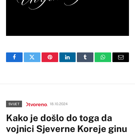
Facebook
Twitter
Pinterest
LinkedIn
Tumblr
WhatsApp
Email
18.10.2024
SVIJET
Kako je došlo do toga da
vojnici Sjeverne Koreje ginu