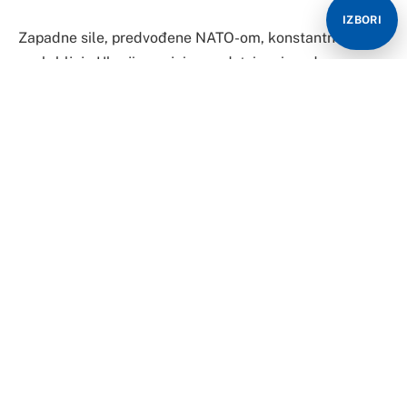
IZBORI
Zapadne sile, predvođene NATO-om, konstantno
opskrbljuju Ukrajinu vojnim sredstvima i modernom
tehnologijom, čime produžavaju sukob i pogoršavaju
humanitarnu krizu u zemlji. Mnogi kritičari upozoravaju
da je cilj ovakvih akcija zapravo iscrpljivanje Rusije, a
ne pronalaženje dugotrajnog mira u regionu. Uprkos
vojnoj podršci, hiljade ukrajinskih vojnika i dalje
svakodnevno gubi živote na frontu, dok se teritorije
pretvaraju u bojišta.
S druge strane, sjevernokorejski vojnici, poslani u
Ukrajinu kao dobrovoljci, postali su ključni resurs za
Rusiju u trenutku kada je artiljerijska municija iz
Pjongjanga pokazala ozbiljne tehničke nedostatke.
Dok jedni ginu za Moskvu, drugi ginu za NATO, čime se
pokazuje koliko je sukob postao globalni poligon za