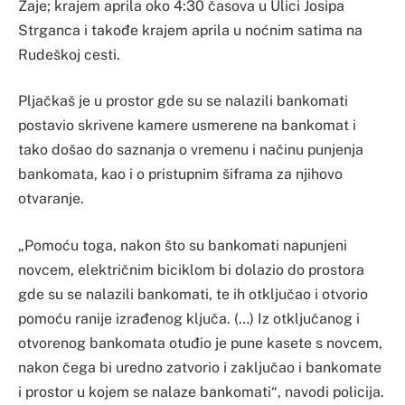
Žaje; krajem aprila oko 4:30 časova u Ulici Josipa
Strganca i takođe krajem aprila u noćnim satima na
Rudeškoj cesti.
Pljačkaš je u prostor gde su se nalazili bankomati
postavio skrivene kamere usmerene na bankomat i
tako došao do saznanja o vremenu i načinu punjenja
bankomata, kao i o pristupnim šiframa za njihovo
otvaranje.
„Pomoću toga, nakon što su bankomati napunjeni
novcem, električnim biciklom bi dolazio do prostora
gde su se nalazili bankomati, te ih otključao i otvorio
pomoću ranije izrađenog ključa. (…) Iz otključanog i
otvorenog bankomata otuđio je pune kasete s novcem,
nakon čega bi uredno zatvorio i zaključao i bankomate
i prostor u kojem se nalaze bankomati“, navodi policija.