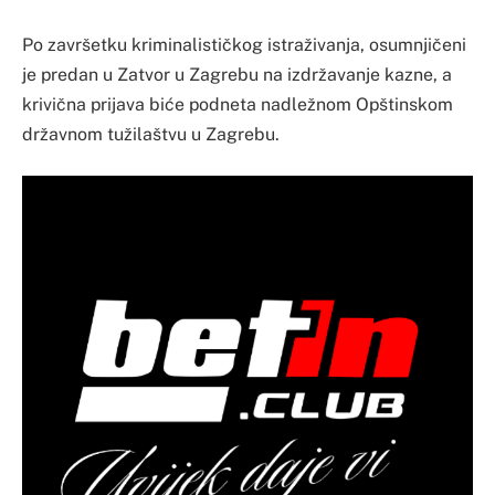
Po završetku kriminalističkog istraživanja, osumnjičeni
je predan u Zatvor u Zagrebu na izdržavanje kazne, a
krivična prijava biće podneta nadležnom Opštinskom
državnom tužilaštvu u Zagrebu.