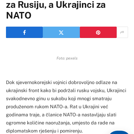
za Rusiju, a Ukrajinci za
NATO
Foto: pexels
Dok sjevernokorejski vojnici dobrovoljno odlaze na
ukrajinski front kako bi podržali rusku vojsku, Ukrajinci
svakodnevno ginu u sukobu koji mnogi smatraju
produženom rukom NATO-a. Rat u Ukrajini već
godinama traje, a članice NATO-a nastavljaju slati
ogromne količine naoružanja, umjesto da rade na
diplomatskom rješenju i pomirenju.