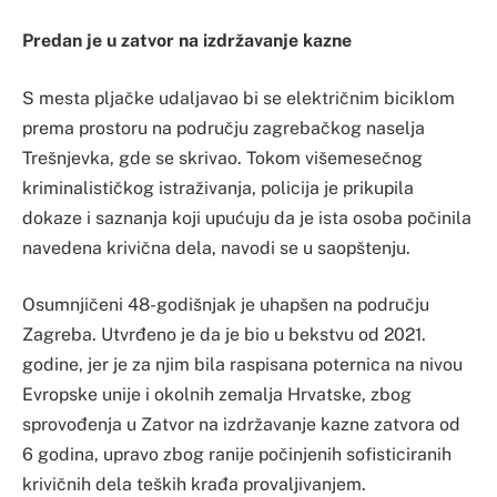
Predan je u zatvor na izdržavanje kazne
S mesta pljačke udaljavao bi se električnim biciklom
prema prostoru na području zagrebačkog naselja
Trešnjevka, gde se skrivao. Tokom višemesečnog
kriminalističkog istraživanja, policija je prikupila
dokaze i saznanja koji upućuju da je ista osoba počinila
navedena krivična dela, navodi se u saopštenju.
Osumnjičeni 48-godišnjak je uhapšen na području
Zagreba. Utvrđeno je da je bio u bekstvu od 2021.
godine, jer je za njim bila raspisana poternica na nivou
Evropske unije i okolnih zemalja Hrvatske, zbog
sprovođenja u Zatvor na izdržavanje kazne zatvora od
6 godina, upravo zbog ranije počinjenih sofisticiranih
krivičnih dela teških krađa provaljivanjem.