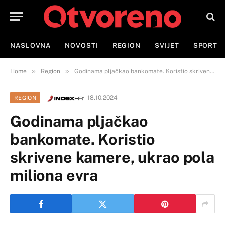
NASLOVNA
NOVOSTI
REGION
SVIJET
SPORT
»
»
Home
Region
Godinama pljačkao bankomate. Koristio skrivene kamere, ukrao pola miliona evra
18.10.2024
REGION
Godinama pljačkao
bankomate. Koristio
skrivene kamere, ukrao pola
miliona evra