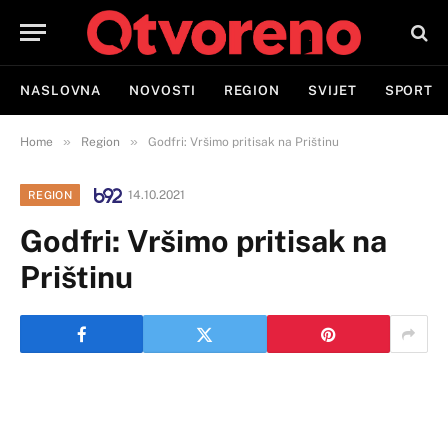
NASLOVNA
NOVOSTI
REGION
SVIJET
SPORT
»
»
Home
Region
Godfri: Vršimo pritisak na Prištinu
14.10.2021
REGION
Godfri: Vršimo pritisak na
Prištinu