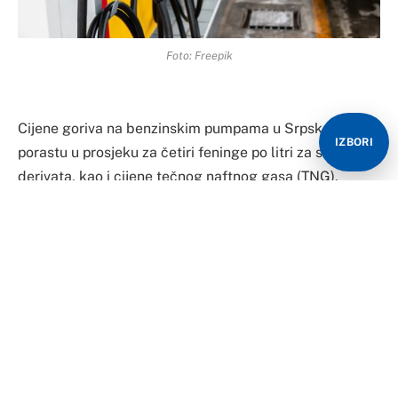
Foto: Freepik
Cijene goriva na benzinskim pumpama u Srpskoj su u
IZBORI
porastu u prosjeku za četiri feninge po litri za sve vrste
derivata, kao i cijene tečnog naftnog gasa (TNG),
kazao je Dragan Trišić, predsjednik Grupacije za
promet naftom i naftnim derivatima Privredne komore
RS.
“Cijena gasa je drastično skočila u zadnjih dvadesetak
dana, kako za automobile, tako i za kućanstvo, a
nestabilan period se očekuje i u narednom periodu jer
se konstantan rast berze reflektuje na tržišta”, kazao je
Trišić.