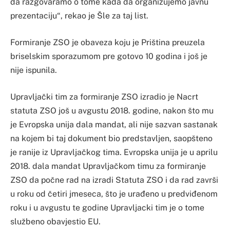
da razgovaramo o tome kada da organizujemo javnu
prezentaciju“, rekao je Šle za taj list.
Formiranje ZSO je obaveza koju je Priština preuzela
briselskim sporazumom pre gotovo 10 godina i još je
nije ispunila.
Upravljački tim za formiranje ZSO izradio je Nacrt
statuta ZSO još u avgustu 2018. godine, nakon što mu
je Evropska unija dala mandat, ali nije sazvan sastanak
na kojem bi taj dokument bio predstavljen, saopšteno
je ranije iz Upravljačkog tima. Evropska unija je u aprilu
2018. dala mandat Upravljačkom timu za formiranje
ZSO da počne rad na izradi Statuta ZSO i da rad završi
u roku od četiri jmeseca, što je urađeno u predviđenom
roku i u avgustu te godine Upravljacki tim je o tome
službeno obavjestio EU.