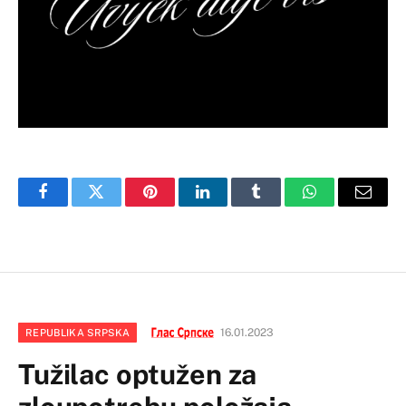
Facebook
Twitter
Pinterest
LinkedIn
Tumblr
WhatsApp
Email
16.01.2023
REPUBLIKA SRPSKA
Tužilac optužen za