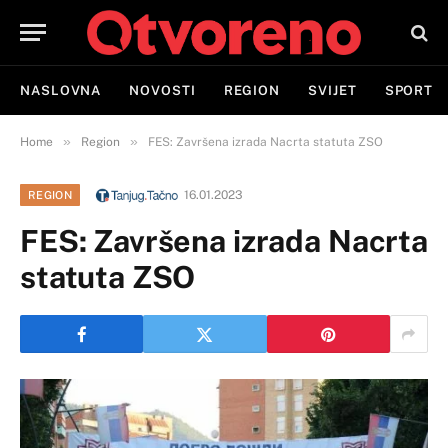
NASLOVNA
NOVOSTI
REGION
SVIJET
SPORT
»
»
Home
Region
FES: Završena izrada Nacrta statuta ZSO
16.01.2023
REGION
FES: Završena izrada Nacrta
statuta ZSO