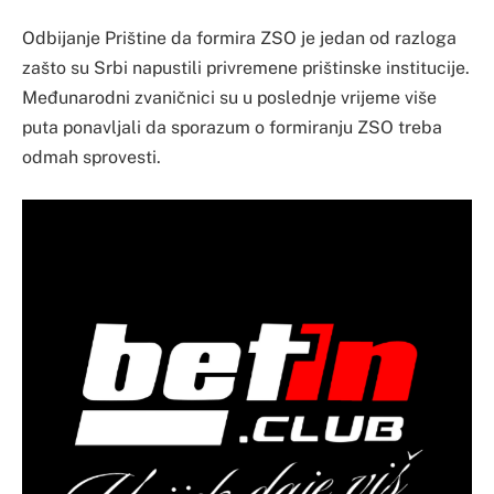
Odbijanje Prištine da formira ZSO je jedan od razloga
zašto su Srbi napustili privremene prištinske institucije.
Međunarodni zvaničnici su u poslednje vrijeme više
puta ponavljali da sporazum o formiranju ZSO treba
odmah sprovesti.