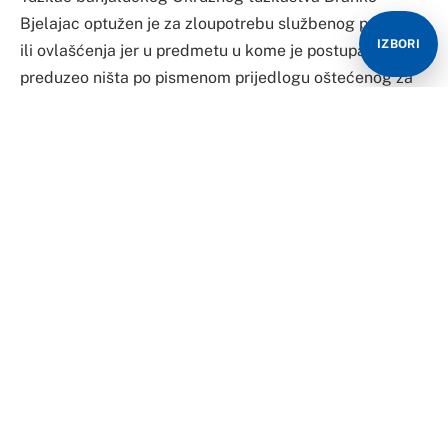
Bjelajac optužen je za zloupotrebu službenog položaja
IZBORI
ili ovlašćenja jer u predmetu u kome je postupao nije
preduzeo ništa po pismenom prijedlogu oštećenog za
pokretanje postupka za opozivanje uslovne osude.
Optužnicu protiv njega podiglo je Republičko
tužilaštvo, a potvrdio Okružni sud u Banjaluci.
– Optužnica Bjelajca tereti da u vremenskom periodu
od 5. marta 2015. do 23. januara 2018. godine u
Banjaluci, obavljajući funkciju tužioca u Okružnom
javnom tužilaštvu, kao službeno lice, postupajući
tužilac u predmetu tog tužilaštva, u kojem je donesena
presuda koja je postala pravosnažna 23. jula 2014.
godine nije izvršio službenu dužnost. Nije preduzeo
nijednu procesnu radnju po pismenom prijedlogu