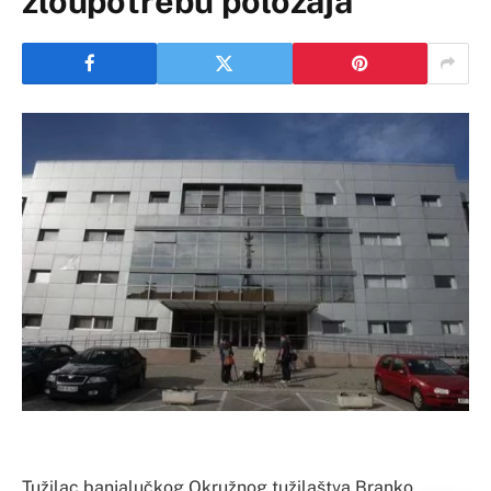
zloupotrebu položaja
Tužilac banjalučkog Okružnog tužilaštva Branko