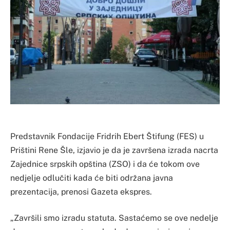
Predstavnik Fondacije Fridrih Ebert Štifung (FES) u
Prištini Rene Šle, izjavio je da je završena izrada nacrta
Zajednice srpskih opština (ZSO) i da će tokom ove
nedjelje odlučiti kada će biti održana javna
prezentacija, prenosi Gazeta ekspres.
„Završili smo izradu statuta. Sastaćemo se ove nedelje