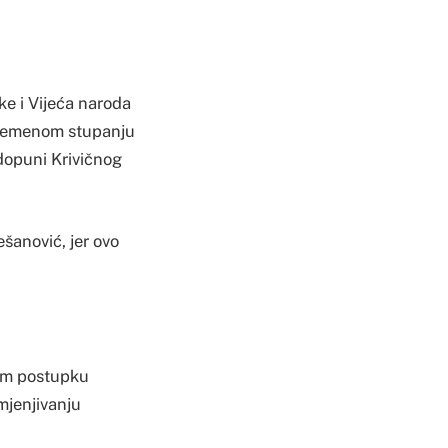
e i Vijeća naroda
evremenom stupanju
dopuni Krivičnog
šanović, jer ovo
nom postupku
mjenjivanju