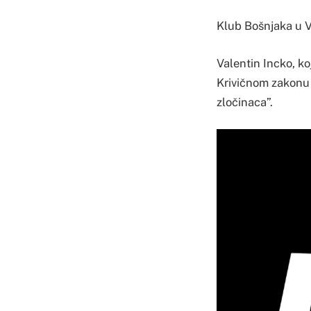
Klub Bošnjaka u V
Valentin Incko, k
Krivičnom zakonu B
zločinaca”.