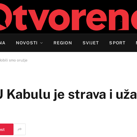
NA
NOVOSTI
REGION
SVIJET
SPORT
dobili smo oružje
 Kabulu je strava i uža
est