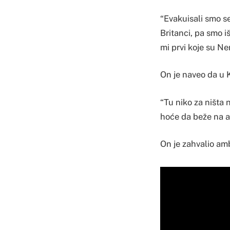
“Evakuisali smo se
Britanci, pa smo 
mi prvi koje su Ne
On je naveo da u Ka
“Tu niko za ništa 
hoće da beže na ae
On je zahvalio amb