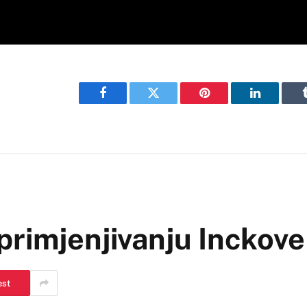
Facebook
Twitter
Pinterest
LinkedIn
primjenjivanju Inckove
est