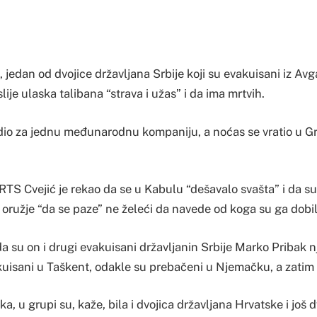
 jedan od dvojice državljana Srbije koji su evakuisani iz Avga
lije ulaska talibana “strava i užas” i da ima mrtvih.
dio za jednu međunarodnu kompaniju, a noćas se vratio u G
a RTS Cvejić je rekao da se u Kabulu “dešavalo svašta” i da s
i oružje “da se paze” ne želeći da navede od koga su ga dobil
 da su on i drugi evakuisani državljanin Srbije Marko Pribak
uisani u Taškent, odakle su prebačeni u Njemačku, a zatim i
a, u grupi su, kaže, bila i dvojica državljana Hrvatske i još d