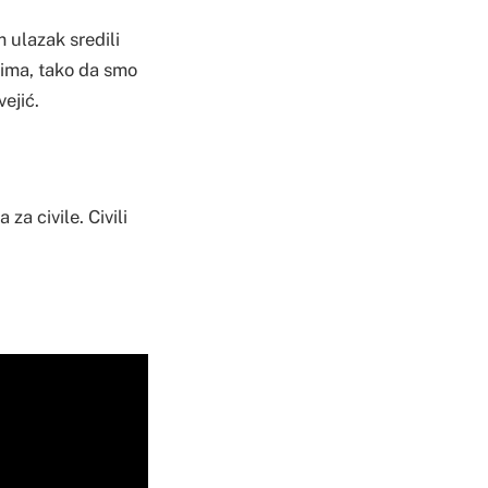
 ulazak sredili
jima, tako da smo
ejić.
za civile. Civili