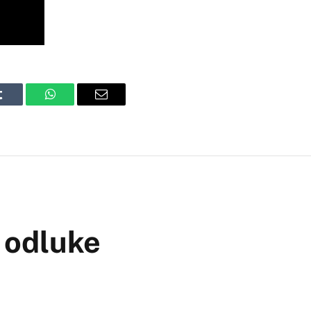
Tumblr
WhatsApp
Email
 odluke