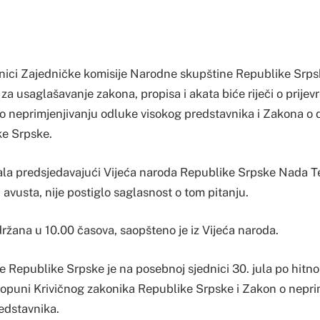
nici Zajedničke komisije Narodne skupštine Republike Srpsk
za usaglašavanje zakona, propisa i akata biće riječi o prij
 neprimjenjivanju odluke visokog predstavnika i Zakona o 
ke Srpske.
ala predsjedavajući Vijeća naroda Republike Srpske Nada Te
. avusta, nije postiglo saglasnost o tom pitanju.
držana u 10.00 časova, saopšteno je iz Vijeća naroda.
 Republike Srpske je na posebnoj sjednici 30. jula po hit
dopuni Krivičnog zakonika Republike Srpske i Zakon o nepri
edstavnika.