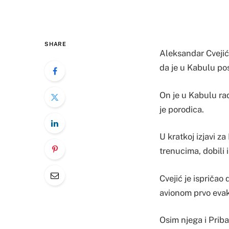
SHARE
Aleksandar Cvejić,
da je u Kabulu pos
On je u Kabulu ra
je porodica.
U kratkoj izjavi z
trenucima, dobili 
Cvejić je ispričao
avionom prvo evak
Osim njega i Pribak