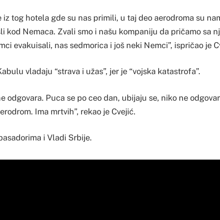
 iz tog hotela gde su nas primili, u taj deo aerodroma su nam
išli kod Nemaca. Zvali smo i našu kompaniju da pričamo sa n
mci evakuisali, nas sedmorica i još neki Nemci”, ispričao je Cv
bulu vladaju “strava i užas”, jer je “vojska katastrofa”.
ne odgovara. Puca se po ceo dan, ubijaju se, niko ne odgovara 
rodrom. Ima mrtvih”, rekao je Cvejić.
asadorima i Vladi Srbije.