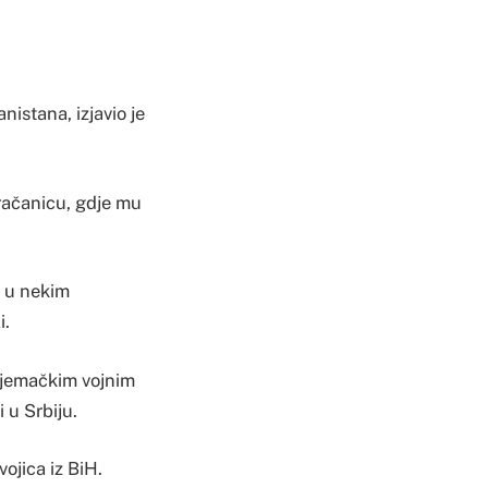
nistana, izjavio je
račanicu, gdje mu
u u nekim
i.
 njemačkim vojnim
 u Srbiju.
vojica iz BiH.