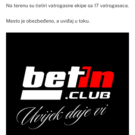
Na terenu su četiri vatrogasne ekipe sa 17 vatrogasaca.
Mesto je obezbeđeno, a uviđaj u toku.