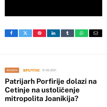
Facebook
Twitter
Pinterest
LinkedIn
Tumblr
WhatsApp
Email
31.05.2021
REGION
Patrijarh Porfirije dolazi na
Cetinje na ustoličenje
mitropolita Joanikija?