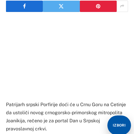
Patrijarh srpski Porfirije doći će u Crnu Goru na Cetinje
da ustoliči novog crnogorsko-primorskog mitropolita
Joanikija, rečeno je za portal Dan u Srpskoj
IZBORI
pravoslavnoj crkvi.