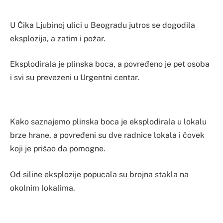
U Čika Ljubinoj ulici u Beogradu jutros se dogodila
eksplozija, a zatim i požar.
Eksplodirala je plinska boca, a povređeno je pet osoba
i svi su prevezeni u Urgentni centar.
Kako saznajemo plinska boca je eksplodirala u lokalu
brze hrane, a povređeni su dve radnice lokala i čovek
koji je prišao da pomogne.
Od siline eksplozije popucala su brojna stakla na
okolnim lokalima.