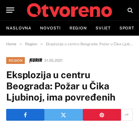
NASLOVNA
NOVOSTI
REGION
SVIJET
SPORT
»
»
Home
Region
Eksplozija u centru Beograda: Požar u Čika Ljubinoj, ima povređenih
31.05.2021
REGION
Eksplozija u centru
Beograda: Požar u Čika
Ljubinoj, ima povređenih