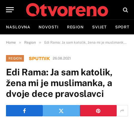
NASLOVNA
NOVOSTI
REGION
SVIJET
SPORT
»
»
Home
Region
Edi Rama: Ja sam katolik, žena mi je muslimanka, a dvoje dece pravoslavci
26.08.2021
REGION
Edi Rama: Ja sam katolik,
žena mi je muslimanka, a
dvoje dece pravoslavci