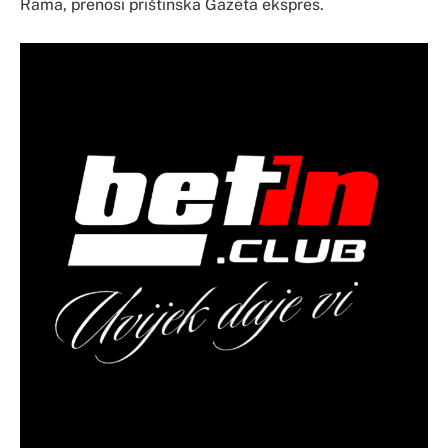
Rama, prenosi prištinska Gazeta ekspres.