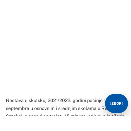
Nastava u školskoj 2021/2022. godini počinje 1.
IZBORI
septembra u osnovnim i srednjim školama u Republici
Srpskoj, a časovi će trajati 45 minuta, odlučila je Vlada
na današnjoj sjednici.