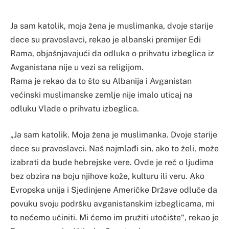
Ja sam katolik, moja žena je muslimanka, dvoje starije
dece su pravoslavci, rekao je albanski premijer Edi
Rama, objašnjavajući da odluka o prihvatu izbeglica iz
Avganistana nije u vezi sa religijom.
Rama je rekao da to što su Albanija i Avganistan
većinski muslimanske zemlje nije imalo uticaj na
odluku Vlade o prihvatu izbeglica.
„Ja sam katolik. Moja žena je muslimanka. Dvoje starije
dece su pravoslavci. Naš najmlađi sin, ako to želi, može
izabrati da bude hebrejske vere. Ovde je reč o ljudima
bez obzira na boju njihove kože, kulturu ili veru. Ako
Evropska unija i Sjedinjene Američke Države odluče da
povuku svoju podršku avganistanskim izbeglicama, mi
to nećemo učiniti. Mi ćemo im pružiti utočište“, rekao je