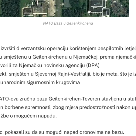
NATO Baza u Geilenkirchenu
 izvršiti diverzantsku operaciju korištenjem bespilotnih letjel
 smještenu u Geilenkirchenu u Njemačkoj, prema njemački
govorili za Njemačku novinsku agenciju (DPA)
t, smješten u Sjevernoj Rajni-Vestfaliji, bio je meta, što je i
đunarodnim sigurnosnim krugovima
TO-ova zračna baza Geilenkirchen-Teveren stavljena u status
pen borbene spremnosti, zbog mjera predostrožnosti nakon u
lužbe o mogućem napadu.
ci pokazali su da su mogući napad dronovima na bazu.