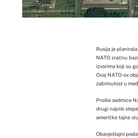
Rusija je planirala
NATO zračnu bazu
izvorima koji su 
Ovaj NATO-ov objek
zabrinutost u me
Prošle sedmice NA
drugi najviši ste
američke tajne s
Obavještajni poda