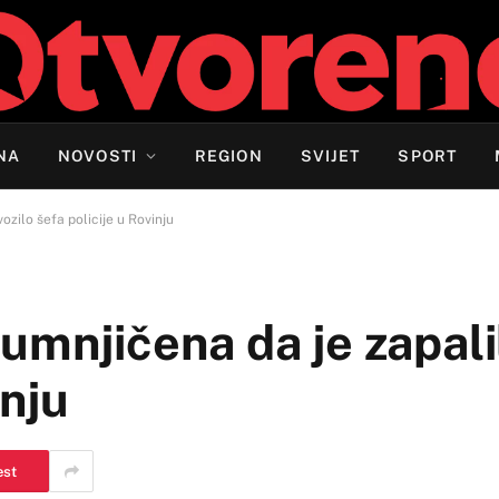
NA
NOVOSTI
REGION
SVIJET
SPORT
ozilo šefa policije u Rovinju
umnjičena da je zapalil
inju
est