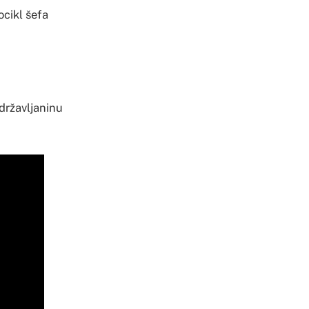
ocikl šefa
državljaninu