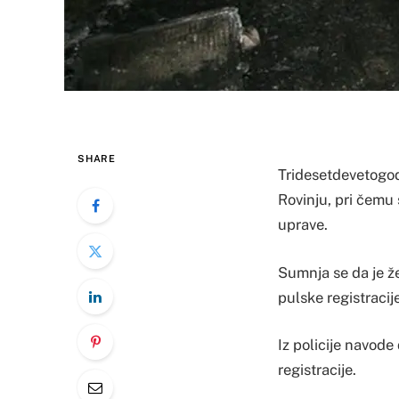
SHARE
Tridesetdevetogod
Rovinju, pri čemu s
uprave.
Sumnja se da je že
pulske registracij
Iz policije navode
registracije.