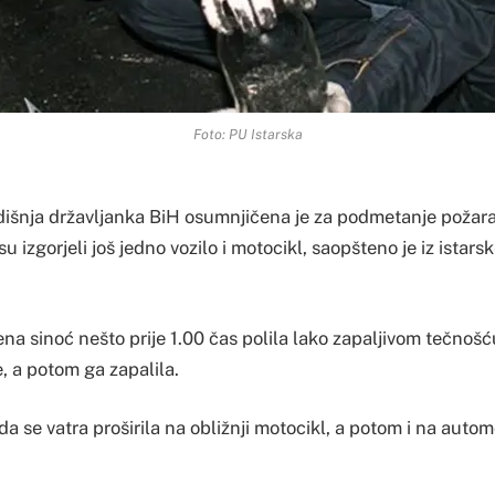
Foto: PU Istarska
išnja državljanka BiH osumnjičena je za podmetanje požar
u izgorjeli još jedno vozilo i motocikl, saopšteno je iz istarsk
na sinoć nešto prije 1.00 čas polila lako zapaljivom tečnoš
e, a potom ga zapalila.
 da se vatra proširila na obližnji motocikl, a potom i na auto