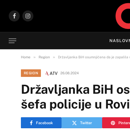
Facebook
Instagram
NASLOV
»
»
Home
Region
Državljanka BiH osumnjičena da je zapalila v
REGION
26.08.2024
Državljanka BiH os
šefa policije u Rov
Facebook
Twitter
Pinter