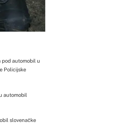
a pod automobil u
e Policijske
ću automobil
mobil slovenačke