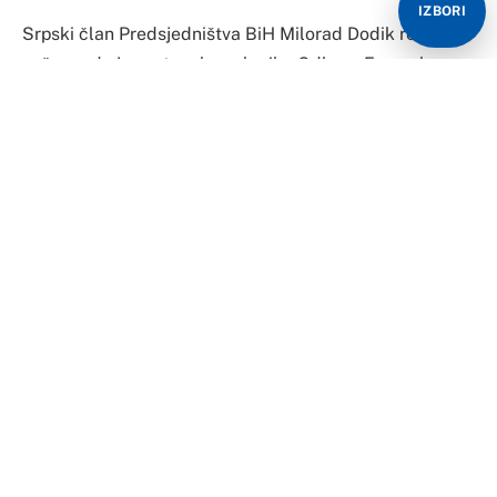
IZBORI
Srpski član Predsjedništva BiH Milorad Dodik rekao je
večeras da je sastanak poslanika Odbora Evropskog
parlamenta za spoljna pitanja pokazao svu suštinu BiH,
da u njoj postoje različita mišljenja, te istakao da Srbi i
Hrvati nikada neće dozvoliti da budu potčinjeni i da
BiH bude muslimanska država.
Dodik je naveo da je sastanak pokazao da u BiH
postoje različita mišljenja, kao što su oni koji
zagovaraju neku vrstu imaginarnog građanskog
uređenja, koje treba Srbe i Hrvate da svodi na
nacionalnu nebitnu manjinu, ali i oni koji razumiju šta je
realnost BiH.
“Ovo je bio pokušaj da se razumije o čemu se u BiH
zaista radi. Bilo je i onih koji su prijetili kako treba neke