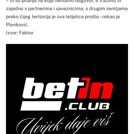
– To su pitanja na koja nemamo odgovor, a tražimo ih
zajedno s partnerima i saveznicima, s drugim zemljama
preko čijeg teritorija je ova letjelica prošla – rekao je
Plenković.
Izvor: Faktor