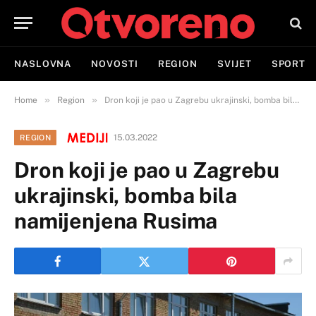
NASLOVNA
NOVOSTI
REGION
SVIJET
SPORT
»
»
Home
Region
Dron koji je pao u Zagrebu ukrajinski, bomba bila namijenjena Rusima
15.03.2022
REGION
Dron koji je pao u Zagrebu
ukrajinski, bomba bila
namijenjena Rusima