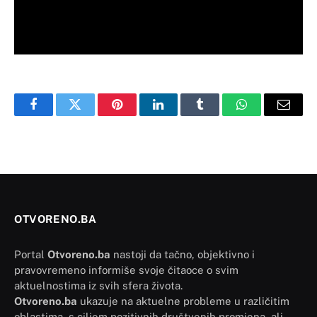
Facebook
Twitter
Pinterest
LinkedIn
Tumblr
WhatsApp
Email
OTVORENO.BA
Portal
Otvoreno.ba
nastoji da tačno, objektivno i
pravovremeno informiše svoje čitaoce o svim
aktuelnostima iz svih sfera života.
Otvoreno.ba
ukazuje na aktuelne probleme u različitim
oblastima, s ciljem pozitivnih društvenih promjena, ali