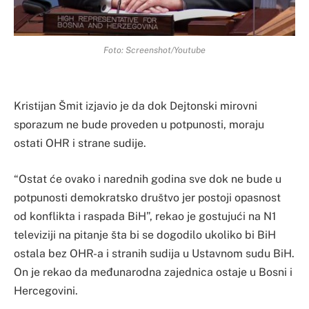
Foto: Screenshot/Youtube
Kristijan Šmit izjavio je da dok Dejtonski mirovni
sporazum ne bude proveden u potpunosti, moraju
ostati OHR i strane sudije.
“Ostat će ovako i narednih godina sve dok ne bude u
potpunosti demokratsko društvo jer postoji opasnost
od konflikta i raspada BiH”, rekao je gostujući na N1
televiziji na pitanje šta bi se dogodilo ukoliko bi BiH
ostala bez OHR-a i stranih sudija u Ustavnom sudu BiH.
On je rekao da međunarodna zajednica ostaje u Bosni i
Hercegovini.