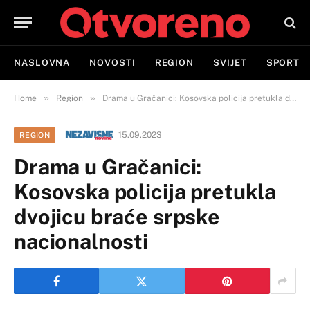
NASLOVNA
NOVOSTI
REGION
SVIJET
SPORT
»
»
Home
Region
Drama u Gračanici: Kosovska policija pretukla dvojicu braće srpske nacionalnosti
15.09.2023
REGION
Drama u Gračanici:
Kosovska policija pretukla
dvojicu braće srpske
nacionalnosti