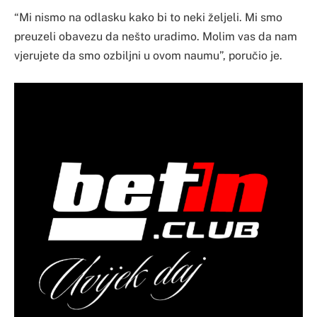
“Mi nismo na odlasku kako bi to neki željeli. Mi smo
preuzeli obavezu da nešto uradimo. Molim vas da nam
vjerujete da smo ozbiljni u ovom naumu”, poručio je.