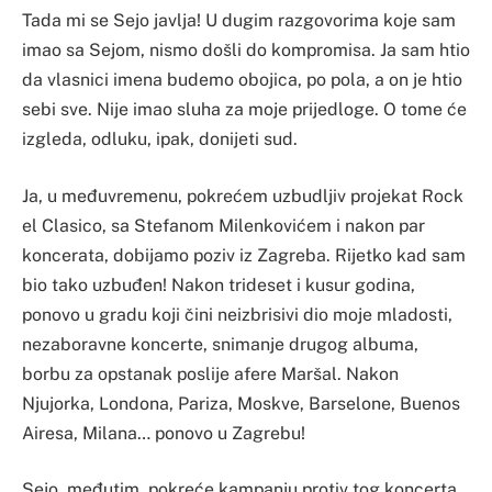
Tada mi se Sejo javlja! U dugim razgovorima koje sam
imao sa Sejom, nismo došli do kompromisa. Ja sam htio
da vlasnici imena budemo obojica, po pola, a on je htio
sebi sve. Nije imao sluha za moje prijedloge. O tome će
izgleda, odluku, ipak, donijeti sud.
Ja, u međuvremenu, pokrećem uzbudljiv projekat Rock
el Clasico, sa Stefanom Milenkovićem i nakon par
koncerata, dobijamo poziv iz Zagreba. Rijetko kad sam
bio tako uzbuđen! Nakon trideset i kusur godina,
ponovo u gradu koji čini neizbrisivi dio moje mladosti,
nezaboravne koncerte, snimanje drugog albuma,
borbu za opstanak poslije afere Maršal. Nakon
Njujorka, Londona, Pariza, Moskve, Barselone, Buenos
Airesa, Milana… ponovo u Zagrebu!
Sejo, međutim, pokreće kampanju protiv tog koncerta