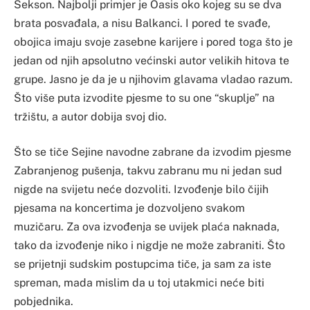
Sekson. Najbolji primjer je Oasis oko kojeg su se dva
brata posvađala, a nisu Balkanci. I pored te svađe,
obojica imaju svoje zasebne karijere i pored toga što je
jedan od njih apsolutno većinski autor velikih hitova te
grupe. Jasno je da je u njihovim glavama vladao razum.
Što više puta izvodite pjesme to su one “skuplje” na
tržištu, a autor dobija svoj dio.
Što se tiče Sejine navodne zabrane da izvodim pjesme
Zabranjenog pušenja, takvu zabranu mu ni jedan sud
nigde na svijetu neće dozvoliti. Izvođenje bilo čijih
pjesama na koncertima je dozvoljeno svakom
muzičaru. Za ova izvođenja se uvijek plaća naknada,
tako da izvođenje niko i nigdje ne može zabraniti. Što
se prijetnji sudskim postupcima tiče, ja sam za iste
spreman, mada mislim da u toj utakmici neće biti
pobjednika.