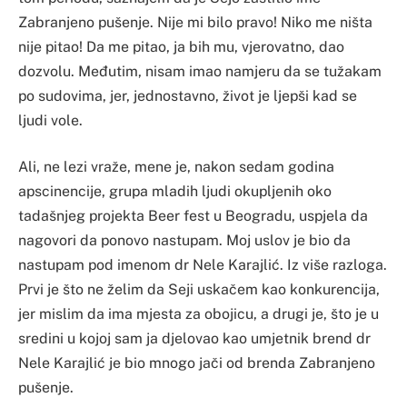
Zabranjeno pušenje. Nije mi bilo pravo! Niko me ništa
nije pitao! Da me pitao, ja bih mu, vjerovatno, dao
dozvolu. Međutim, nisam imao namjeru da se tužakam
po sudovima, jer, jednostavno, život je ljepši kad se
ljudi vole.
Ali, ne lezi vraže, mene je, nakon sedam godina
apscinencije, grupa mladih ljudi okupljenih oko
tadašnjeg projekta Beer fest u Beogradu, uspjela da
nagovori da ponovo nastupam. Moj uslov je bio da
nastupam pod imenom dr Nele Karajlić. Iz više razloga.
Prvi je što ne želim da Seji uskačem kao konkurencija,
jer mislim da ima mjesta za obojicu, a drugi je, što je u
sredini u kojoj sam ja djelovao kao umjetnik brend dr
Nele Karajlić je bio mnogo jači od brenda Zabranjeno
pušenje.