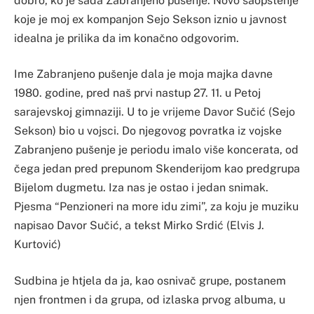
dobro, ko je sada Zabranjeno pušenje. Novo saopštenje
koje je moj ex kompanjon Sejo Sekson iznio u javnost
idealna je prilika da im konačno odgovorim.
Ime Zabranjeno pušenje dala je moja majka davne
1980. godine, pred naš prvi nastup 27. 11. u Petoj
sarajevskoj gimnaziji. U to je vrijeme Davor Sučić (Sejo
Sekson) bio u vojsci. Do njegovog povratka iz vojske
Zabranjeno pušenje je periodu imalo više koncerata, od
čega jedan pred prepunom Skenderijom kao predgrupa
Bijelom dugmetu. Iza nas je ostao i jedan snimak.
Pjesma “Penzioneri na more idu zimi”, za koju je muziku
napisao Davor Sučić, a tekst Mirko Srdić (Elvis J.
Kurtović)
Sudbina je htjela da ja, kao osnivač grupe, postanem
njen frontmen i da grupa, od izlaska prvog albuma, u