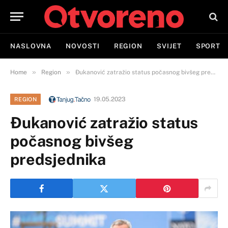
NASLOVNA
NOVOSTI
REGION
SVIJET
SPORT
»
»
Home
Region
Đukanović zatražio status počasnog bivšeg predsjednika
19.05.2023
REGION
Đukanović zatražio status
počasnog bivšeg
predsjednika