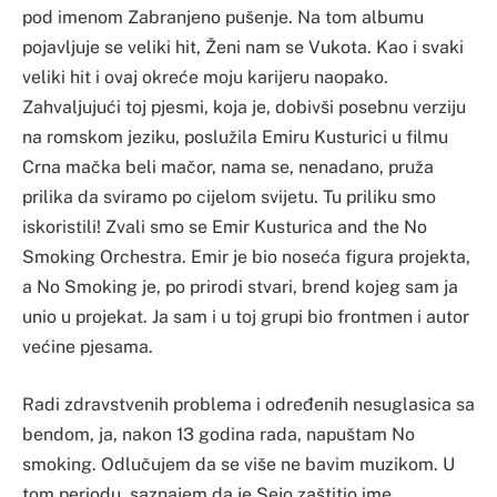
pod imenom Zabranjeno pušenje. Na tom albumu
pojavljuje se veliki hit, Ženi nam se Vukota. Kao i svaki
veliki hit i ovaj okreće moju karijeru naopako.
Zahvaljujući toj pjesmi, koja je, dobivši posebnu verziju
na romskom jeziku, poslužila Emiru Kusturici u filmu
Crna mačka beli mačor, nama se, nenadano, pruža
prilika da sviramo po cijelom svijetu. Tu priliku smo
iskoristili! Zvali smo se Emir Kusturica and the No
Smoking Orchestra. Emir je bio noseća figura projekta,
a No Smoking je, po prirodi stvari, brend kojeg sam ja
unio u projekat. Ja sam i u toj grupi bio frontmen i autor
većine pjesama.
Radi zdravstvenih problema i određenih nesuglasica sa
bendom, ja, nakon 13 godina rada, napuštam No
smoking. Odlučujem da se više ne bavim muzikom. U
tom periodu, saznajem da je Sejo zaštitio ime