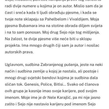
radi dvije numere u kojima je on autor. Mislio sam da je
čast i sreća kada ti ljudi obrađuju pjesme, i kada se
tvoje note sklapaju sa Pahelbelom i Vivaldijem. Moja
pjesma Bubamara ima na stotine obrada diljem svijeta
i na to sam ponosan. Moj drug Sejo nije tog mišljenja.
Na žalost, te dvije pjesme više neće biti u sklopu
projekta. Ima mnogo drugih čiji sam ja autor i nosilac
autorskih prava.
Uglavnom, sudbina Zabranjenog pušenja, jeste na neki
način i sudbina zemlje u kojoj je nastalo, ali postoje i
mnogi drugi svjetski bendovi kojima je sudbina dala
sličan tok. Genesis, Police, Bitlsi… Svako od članova
ovih grupa je kasnije imao svoje karijere, pod svojim
imenom. Moje ime je dr Nele Karajlić, pa mi nije jasno
zašto i Sejo nije nastavio karijeru pod imenom Sejo