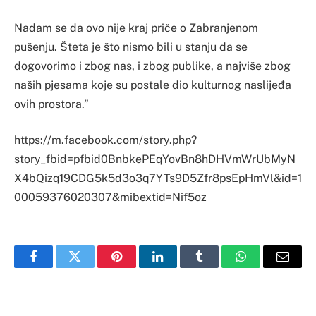
Nadam se da ovo nije kraj priče o Zabranjenom
pušenju. Šteta je što nismo bili u stanju da se
dogovorimo i zbog nas, i zbog publike, a najviše zbog
naših pjesama koje su postale dio kulturnog naslijeđa
ovih prostora.”
https://m.facebook.com/story.php?
story_fbid=pfbid0BnbkePEqYovBn8hDHVmWrUbMyN
X4bQizq19CDG5k5d3o3q7YTs9D5Zfr8psEpHmVl&id=1
00059376020307&mibextid=Nif5oz
Facebook
Twitter
Pinterest
LinkedIn
Tumblr
WhatsApp
Email