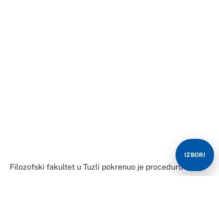
Filozofski fakultet u Tuzli pokrenuo je proceduru za
raskid saradnje sa Admirom (Mijom) Kalabić zbog
fotografije na kojoj se slikala sa zastavom RS-a i sa
kapom na glavi za koju bosanski mediji tvrde četnička
kokarda.
Ovu vest potvrdio je i profesor Filozofskog fakulteta
Mirza Mehmedović.
IZBORI
“Već je pokrenuta procedura za raskid saradnje. Na
ovaj način je Filozofski fakultet pokazao da je
adekvatno odgovorio na ovakvo ponašanje. Lično
podržavam svaki oblik sankcija protiv ovakvih osoba,
odnosno onih koji negiraju ustavni poredak BiH. To se