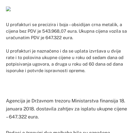
U profakturi se precizira i boja – obsidijan crna metalik, a
cijena bez PDV je 543.968,07 eura. Ukupna cijena vozila sa
uračunatim PDV je 647.322 eura.
U profakturi je naznačeno i da se uplata izvršava u dvije
rate i to polovina ukupne cijene u roku od sedam dana od
potpisivanja ugovora, a druga u roku od 60 dana od dana
isporuke i potvrde ispravnosti opreme.
Agencija je Državnom trezoru Ministarstva finansija 18.
januara 2018. dostavila zahtjev za isplatu ukupne cijene
– 647.322 eura.
Podaci o trgovini dva majbaha bila su označena