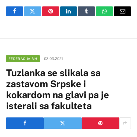
Facebook
Twitter
Pinterest
LinkedIn
Tumblr
WhatsApp
Email
03.03.2021
FEDERACIJA BIH
Tuzlanka se slikala sa
zastavom Srpske i
kokardom na glavi pa je
isterali sa fakulteta