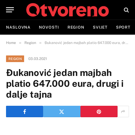
NASLOVNA
NOVOSTI
REGION
SVIJET
SPORT
»
»
Home
Region
Đukanović jedan majbah platio 647.000 eura, drugi i dalje tajna
03.03.2021
REGION
Đukanović jedan majbah
platio 647.000 eura, drugi i
dalje tajna