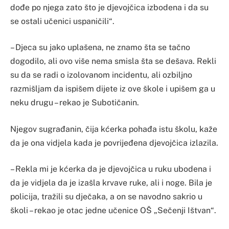
dođe po njega zato što je djevojčica izbodena i da su
se ostali učenici uspaničili“.
– Djeca su jako uplašena, ne znamo šta se tačno
dogodilo, ali ovo više nema smisla šta se dešava. Rekli
su da se radi o izolovanom incidentu, ali ozbiljno
razmišljam da ispišem dijete iz ove škole i upišem ga u
neku drugu – rekao je Subotičanin.
Njegov sugrađanin, čija kćerka pohađa istu školu, kaže
da je ona vidjela kada je povrijeđena djevojčica izlazila.
– Rekla mi je kćerka da je djevojčica u ruku ubodena i
da je vidjela da je izašla krvave ruke, ali i noge. Bila je
policija, tražili su dječaka, a on se navodno sakrio u
školi – rekao je otac jedne učenice OŠ „Sečenji Ištvan“.