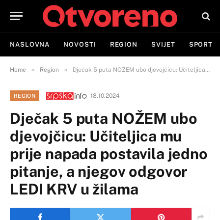
NASLOVNA
NOVOSTI
REGION
SVIJET
SPORT
»
»
Home
Region
Dječak 5 puta NOŽEM ubo djevojčicu: Učiteljica mu prije napada postavila jedno pitanje, a njegov odgovor LEDI KRV u žilama
18.10.2024
REGION
Dječak 5 puta NOŽEM ubo
djevojčicu: Učiteljica mu
prije napada postavila jedno
pitanje, a njegov odgovor
LEDI KRV u žilama