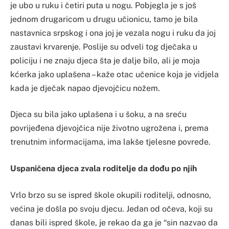
je ubo u ruku i četiri puta u nogu. Pobjegla je s još
jednom drugaricom u drugu učionicu, tamo je bila
nastavnica srpskog i ona joj je vezala nogu i ruku da joj
zaustavi krvarenje. Poslije su odveli tog dječaka u
policiju i ne znaju djeca šta je dalje bilo, ali je moja
kćerka jako uplašena – kaže otac učenice koja je vidjela
kada je dječak napao djevojčicu nožem.
Djeca su bila jako uplašena i u šoku, a na sreću
povrijeđena djevojčica nije životno ugrožena i, prema
trenutnim informacijama, ima lakše tjelesne povrede.
Uspaničena djeca zvala roditelje da dođu po njih
Vrlo brzo su se ispred škole okupili roditelji, odnosno,
većina je došla po svoju djecu. Jedan od očeva, koji su
danas bili ispred škole, je rekao da ga je “sin nazvao da