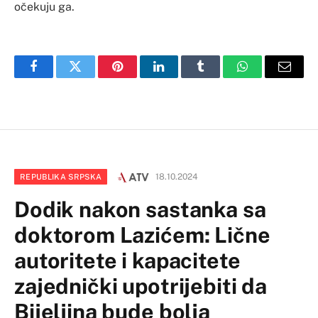
očekuju ga.
Facebook
Twitter
Pinterest
LinkedIn
Tumblr
WhatsApp
Email
18.10.2024
REPUBLIKA SRPSKA
Dodik nakon sastanka sa
doktorom Lazićem: Lične
autoritete i kapacitete
zajednički upotrijebiti da
Bijeljina bude bolja