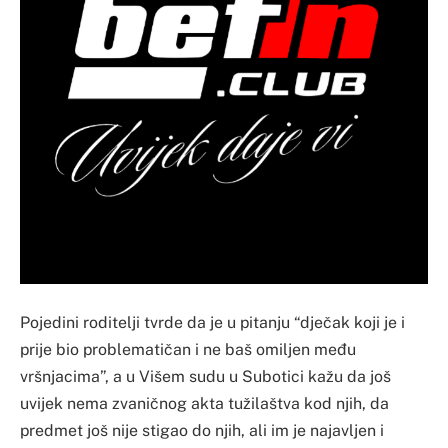
Pojedini roditelji tvrde da je u pitanju “dječak koji je i
prije bio problematičan i ne baš omiljen među
vršnjacima”, a u Višem sudu u Subotici kažu da još
uvijek nema zvaničnog akta tužilaštva kod njih, da
predmet još nije stigao do njih, ali im je najavljen i