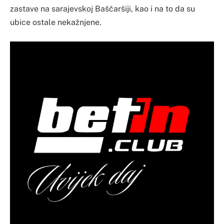
zastave na sarajevskoj Baščaršiji, kao i na to da su
ubice ostale nekažnjene.