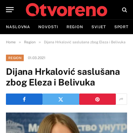
NASLOVNA
NOVOSTI
REGION
SVIJET
SPORT
»
»
Home
Region
Dijana Hrkalović saslušana zbog Eleza i Belivuka
01.03.2021
REGION
Dijana Hrkalović saslušana
zbog Eleza i Belivuka