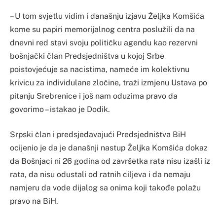
– U tom svjetlu vidim i današnju izjavu Željka Komšića
kome su papiri memorijalnog centra poslužili da na
dnevni red stavi svoju političku agendu kao rezervni
bošnjački član Predsjedništva u kojoj Srbe
poistovjećuje sa nacistima, nameće im kolektivnu
krivicu za individulane zločine, traži izmjenu Ustava po
pitanju Srebrenice i još nam oduzima pravo da
govorimo – istakao je Dodik.
Srpski član i predsjedavajući Predsjedništva BiH
ocijenio je da je današnji nastup Željka Komšića dokaz
da Bošnjaci ni 26 godina od završetka rata nisu izašli iz
rata, da nisu odustali od ratnih ciljeva i da nemaju
namjeru da vode dijalog sa onima koji takođe polažu
pravo na BiH.