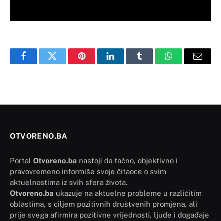
Facebook
Twitter
Pinterest
LinkedIn
Tumblr
WhatsApp
Email
OTVORENO.BA
Portal
Otvoreno.ba
nastoji da tačno, objektivno i
pravovremeno informiše svoje čitaoce o svim
aktuelnostima iz svih sfera života.
Otvoreno.ba
ukazuje na aktuelne probleme u različitim
oblastima, s ciljem pozitivnih društvenih promjena, ali
prije svega afirmira pozitivne vrijednosti, ljude i događaje