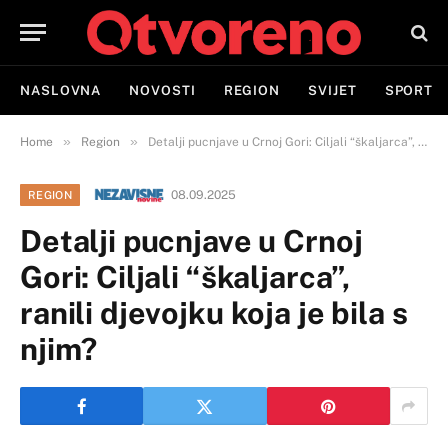
NASLOVNA
NOVOSTI
REGION
SVIJET
SPORT
»
»
Home
Region
Detalji pucnjave u Crnoj Gori: Ciljali “škaljarca”, ranili djevojku koja je bila s njim?
08.09.2025
REGION
Detalji pucnjave u Crnoj
Gori: Ciljali “škaljarca”,
ranili djevojku koja je bila s
njim?