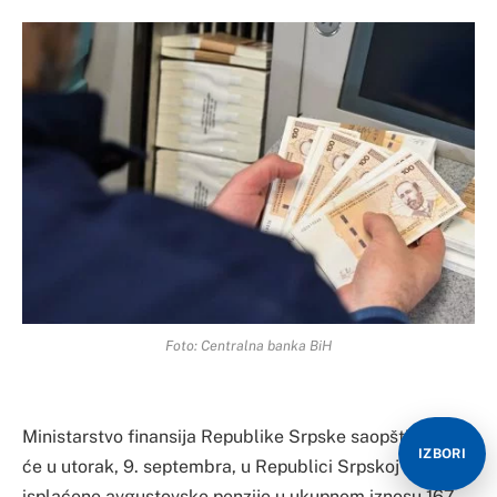
Foto: Centralna banka BiH
Ministarstvo finansija Republike Srpske saopštilo je da
IZBORI
će u utorak, 9. septembra, u Republici Srpskoj biti
isplaćene avgustovske penzije u ukupnom iznosu 167