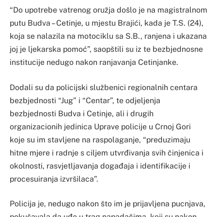
“Do upotrebe vatrenog oružja došlo je na magistralnom
putu Budva – Cetinje, u mjestu Brajići, kada je T.S. (24),
koja se nalazila na motociklu sa S.B., ranjena i ukazana
joj je ljekarska pomoć”, saopštili su iz te bezbjednosne
institucije nedugo nakon ranjavanja Cetinjanke.
Dodali su da policijski službenici regionalnih centara
bezbjednosti “Jug” i “Centar”, te odjeljenja
bezbjednosti Budva i Cetinje, ali i drugih
organizacionih jedinica Uprave policije u Crnoj Gori
koje su im stavljene na raspolaganje, “preduzimaju
hitne mjere i radnje s ciljem utvrđivanja svih činjenica i
okolnosti, rasvjetljavanja događaja i identifikacije i
procesuiranja izvršilaca”.
Policija je, nedugo nakon što im je prijavljena pucnjava,
pokušavala da uđe u trag napadačima, koji su nakon