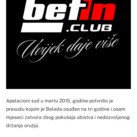
Apelacioni sud u martu 2015. godine potvrdio je
presudu kojom je Belada osuđen na tri godine i osam
mjeseci zatvora zbog pokušaja ubistva i nedozvoljenog
držanja oružja.