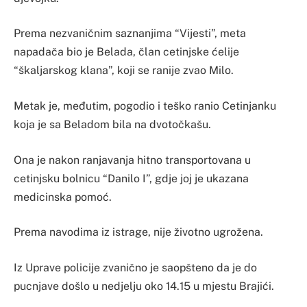
Prema nezvaničnim saznanjima “Vijesti”, meta
napadača bio je Belada, član cetinjske ćelije
“škaljarskog klana”, koji se ranije zvao Milo.
Metak je, međutim, pogodio i teško ranio Cetinjanku
koja je sa Beladom bila na dvotočkašu.
Ona je nakon ranjavanja hitno transportovana u
cetinjsku bolnicu “Danilo I”, gdje joj je ukazana
medicinska pomoć.
Prema navodima iz istrage, nije životno ugrožena.
Iz Uprave policije zvanično je saopšteno da je do
pucnjave došlo u nedjelju oko 14.15 u mjestu Brajići.