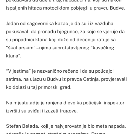
ispaljenih hitaca motociklom pobjegli u pravcu Budve.
Jedan od sagovornika kazao je da su i iz vazduha
pokušavali da pronađu bjegunce, za koje se vjeruje da
su pripadnici klana koji duže od deceniju ratuje sa
“škaljarskim” – njima suprotstavljenog “kavačkog
klana”.
“Vijestima” je nezvanično rečeno i da su policajci
satima, na ulazu u Budvu iz pravca Cetinja, provjeravali
ko dolazi u taj primorski grad.
Na mjestu gdje je ranjena djevojka policijski inspektori
izvršili su uviđaj i izuzeli tragove.
Stefan Belada, koji je najvjerovatnije bio meta napada,