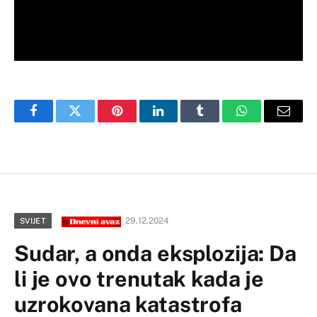
Facebook
Twitter
Pinterest
LinkedIn
Tumblr
WhatsApp
Email
29.12.2024
SVIJET
Sudar, a onda eksplozija: Da
li je ovo trenutak kada je
uzrokovana katastrofa