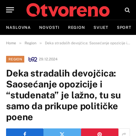
NASLOVNA
NOVOSTI
REGION
SVIJET
SPORT
»
»
Home
Region
Deka stradalih devojčica: Saosećanje opozicije i “studenata” je lažno, tu su samo da prikupe političke poene
29.12.2024
REGION
Deka stradalih devojčica:
Saosećanje opozicije i
“studenata” je lažno, tu su
samo da prikupe političke
poene