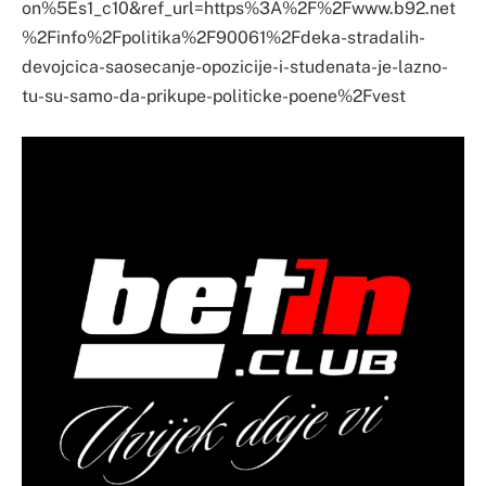
on%5Es1_c10&ref_url=https%3A%2F%2Fwww.b92.net
%2Finfo%2Fpolitika%2F90061%2Fdeka-stradalih-
devojcica-saosecanje-opozicije-i-studenata-je-lazno-
tu-su-samo-da-prikupe-politicke-poene%2Fvest