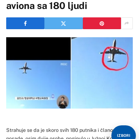
aviona sa 180 ljudi
Strahuje se da je skoro svih 180 putnika i članova
IZBORI
posade, osim dvije osobe, poginulo u Južnoj Koreji kada