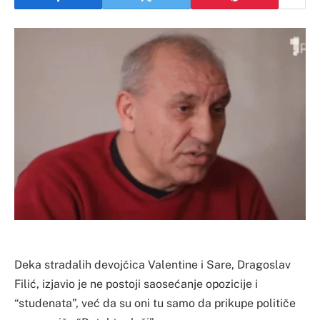
Deka stradalih devojčica Valentine i Sare, Dragoslav
Filić, izjavio je ne postoji saosećanje opozicije i
“studenata”, već da su oni tu samo da prikupe političe