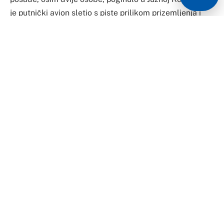
je putnički avion sletio s piste prilikom prizemljenja i
udario u zid.
Nesreća se dogodila u 9:07 ujutro po lokalnom
vremenu, kada je avion kompanije Jeju Air skrenuo s
piste prilikom slijetanja i udario u zid ograde na
međunarodnom aerodromu Muan u istoimenom
okrugu, u provinciji Južna Džola, oko 288 kilometara
jugozapadno od Seula, prenosi Yonhap.
https://twitter.com.com/i/status/18731834749680845
46?
ref_src=twsrc%5Etfw%7Ctwcamp%5Etweetembed%7
Ctwterm%5E1873183474968084546%7Ctwgr%5E94
cfe76aed5c9f5d911ebc627d10340981d62517%7Ctwc
on%5Es1_c10&ref_url=https%3A%2F%2Favaz.ba%2Fvi