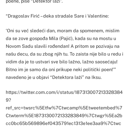
poene, piše “Detektor laži”.
“Dragoslav Firić – deka stradale Sare i Valentine:
‘Oni su već sledeći dan, moram da spomenem, mislim
da se zove gospođa Mila (Pajić), kada su na mostu u
Novom Sadu slavili rođendan! A pritom se pozivaju na
našu decu, da su zbog njih tu. To zaista nije bilo u redu i
vidim da je to ustvari sve bilo lažno, lažno saosećaju!
Bitno im je samo da oni prikupe neki politički poen!'”
navedeno je u objavi “Detektora laži” na Iksu.
https://twitter.com.com/i/status/187313007213328384
9?
ref_src=twsrc%5Etfw%7Ctwcamp%5Etweetembed%7
Ctwterm%5E1873130072133283849%7Ctwgr%5Ea2b
cc0bc65b569896ef0435791ec1313e1ee3aa9%7Ctwc