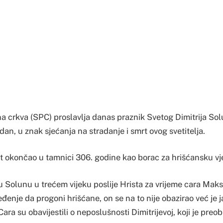
a crkva (SPC) proslavlja danas praznik Svetog Dimitrija So
an, u znak sjećanja na stradanje i smrt ovog svetitelja.
ot okončao u tamnici 306. godine kao borac za hrišćansku vj
 u Solunu u trećem vijeku poslije Hrista za vrijeme cara Maks
đenje da progoni hrišćane, on se na to nije obazirao već je 
Cara su obavijestili o neposlušnosti Dimitrijevoj, koji je pre