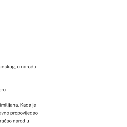
lunskog, u narodu
eru.
imilijana. Kada je
javno propovijedao
obraćao narod u