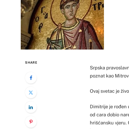
SHARE
Srpska pravoslavn
poznat kao Mitrovd
Ovaj svetac je živ
Dimitrije je rođen
od cara dobio nare
hrišćansku vjeru. 