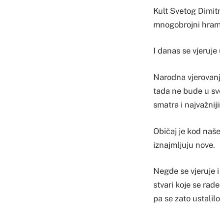
Kult Svetog Dimitr
mnogobrojni hramov
I danas se vjeruje 
Narodna vjerovanj
tada ne bude u sv
smatra i najvažni
Običaj je kod naše
iznajmljuju nove.
Negde se vjeruje i
stvari koje se rad
pa se zato ustalil