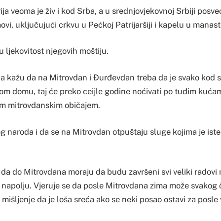
ija veoma je živ i kod Srba, a u srednjovjekovnoj Srbiji posv
i, uključujući crkvu u Pećkoj Patrijaršiji i kapelu u manast
u ljekovitost njegovih moštiju.
a kažu da na Mitrovdan i Đurđevdan treba da je svako kod sv
om domu, taj će preko ceijle godine noćivati po tuđim kuća
jim mitrovdanskim običajem.
g naroda i da se na Mitrovdan otpuštaju sluge kojima je ist
 da do Mitrovdana moraju da budu završeni svi veliki radovi 
e napolju. Vjeruje se da posle Mitrovdana zima može svakog 
o mišljenje da je loša sreća ako se neki posao ostavi za posle