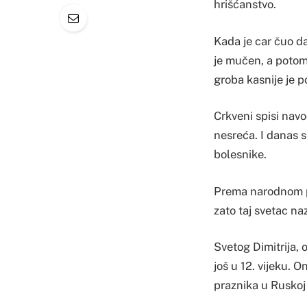
hrišćanstvo.
Kada je car čuo d
je mučen, a potom
groba kasnije je p
Crkveni spisi navo
nesreća. I danas s
bolesnike.
Prema narodnom pre
zato taj svetac na
Svetog Dimitrija, 
još u 12. vijeku. O
praznika u Ruskoj 