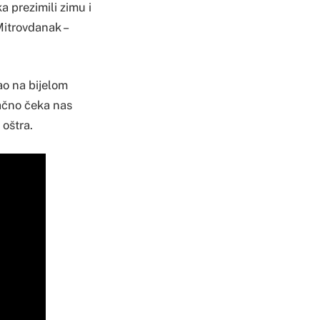
a prezimili zimu i
Mitrovdanak –
ao na bijelom
lačno čeka nas
 oštra.