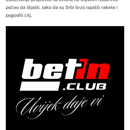
počeo da šljašti, tako da su Srbi brzo ispalili rakete i
pogodili cilj.