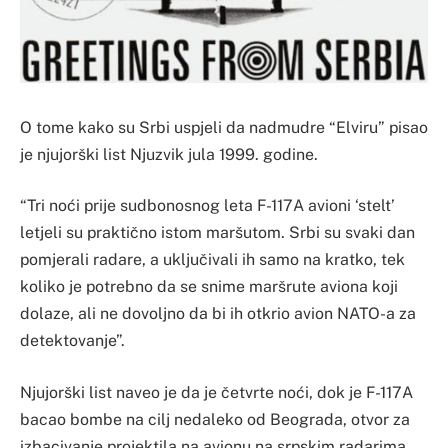
O tome kako su Srbi uspjeli da nadmudre “Elviru” pisao
je njujorški list Njuzvik jula 1999. godine.
“Tri noći prije sudbonosnog leta F-117A avioni ‘stelt’
letjeli su praktično istom maršutom. Srbi su svaki dan
pomjerali radare, a uključivali ih samo na kratko, tek
koliko je potrebno da se snime maršrute aviona koji
dolaze, ali ne dovoljno da bi ih otkrio avion NATO-a za
detektovanje”.
Njujorški list naveo je da je četvrte noći, dok je F-117A
bacao bombe na cilj nedaleko od Beograda, otvor za
izbacivanje projektila na avionu na srpskim radarima