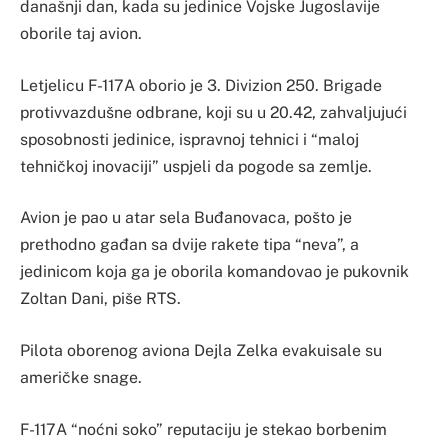
današnji dan, kada su jedinice Vojske Jugoslavije
oborile taj avion.
Letjelicu F-117A oborio je 3. Divizion 250. Brigade
protivvazdušne odbrane, koji su u 20.42, zahvaljujući
sposobnosti jedinice, ispravnoj tehnici i “maloj
tehničkoj inovaciji” uspjeli da pogode sa zemlje.
Avion je pao u atar sela Buđanovaca, pošto je
prethodno gađan sa dvije rakete tipa “neva”, a
jedinicom koja ga je oborila komandovao je pukovnik
Zoltan Dani, piše RTS.
Pilota oborenog aviona Dejla Zelka evakuisale su
američke snage.
F-117A “noćni soko” reputaciju je stekao borbenim