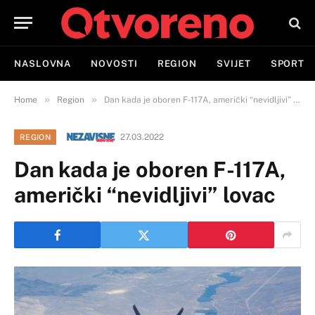
NASLOVNA
NOVOSTI
REGION
SVIJET
SPORT
»
»
Home
Region
Dan kada je oboren F-117A, američki “nevidljivi” lovac
27.03.2022
REGION
Dan kada je oboren F-117A,
američki “nevidljivi” lovac