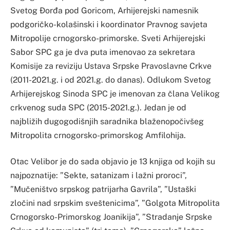
Svetog Đorđa pod Goricom, Arhijerejski namesnik
podgoričko-kolašinski i koordinator Pravnog savjeta
Mitropolije crnogorsko-primorske. Sveti Arhijerejski
Sabor SPC ga je dva puta imenovao za sekretara
Komisije za reviziju Ustava Srpske Pravoslavne Crkve
(2011-2021.g. i od 2021.g. do danas). Odlukom Svetog
Arhijerejskog Sinoda SPC je imenovan za člana Velikog
crkvenog suda SPC (2015-2021.g.). Jedan je od
najbližih dugogodišnjih saradnika blaženopočivšeg
Mitropolita crnogorsko-primorskog Amfilohija.
Otac Velibor je do sada objavio je 13 knjiga od kojih su
najpoznatije: ”Sekte, satanizam i lažni proroci”,
”Mučeništvo srpskog patrijarha Gavrila”, ”Ustaški
zločini nad srpskim sveštenicima”, ”Golgota Mitropolita
Crnogorsko-Primorskog Joanikija”, ”Stradanje Srpske