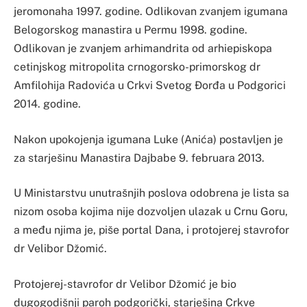
jeromonaha 1997. godine. Odlikovan zvanjem igumana
Belogorskog manastira u Permu 1998. godine.
Odlikovan je zvanjem arhimandrita od arhiepiskopa
cetinjskog mitropolita crnogorsko-primorskog dr
Amfilohija Radovića u Crkvi Svetog Đorđa u Podgorici
2014. godine.
Nakon upokojenja igumana Luke (Anića) postavljen je
za starješinu Manastira Dajbabe 9. februara 2013.
U Ministarstvu unutrašnjih poslova odobrena je lista sa
nizom osoba kojima nije dozvoljen ulazak u Crnu Goru,
a među njima je, piše portal Dana, i protojerej stavrofor
dr Velibor Džomić.
Protojerej-stavrofor dr Velibor Džomić je bio
dugogodišnji paroh podgorički, starješina Crkve