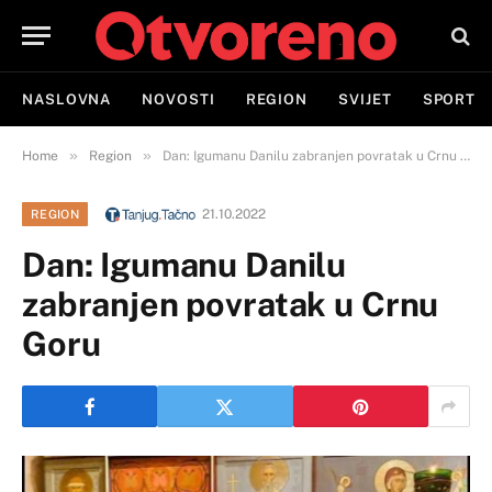
NASLOVNA
NOVOSTI
REGION
SVIJET
SPORT
»
»
Home
Region
Dan: Igumanu Danilu zabranjen povratak u Crnu Goru
21.10.2022
REGION
Dan: Igumanu Danilu
zabranjen povratak u Crnu
Goru