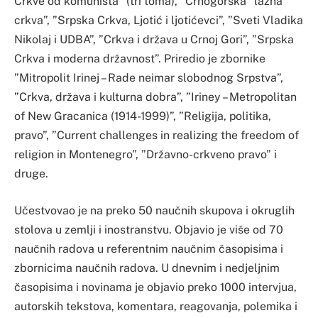
Crkve od komunista” (tri toma), ”Crnogorska” lažna
crkva”, ”Srpska Crkva, Ljotić i ljotićevci”, ”Sveti Vladika
Nikolaj i UDBA”, ”Crkva i država u Crnoj Gori”, ”Srpska
Crkva i moderna državnost”. Priredio je zbornike
”Mitropolit Irinej – Rade neimar slobodnog Srpstva”,
”Crkva, država i kulturna dobra”, ”Iriney – Metropolitan
of New Gracanica (1914-1999)”, ”Religija, politika,
pravo”, ”Current challenges in realizing the freedom of
religion in Montenegro”, ”Državno-crkveno pravo” i
druge.
Učestvovao je na preko 50 naučnih skupova i okruglih
stolova u zemlji i inostranstvu. Objavio je više od 70
naučnih radova u referentnim naučnim časopisima i
zbornicima naučnih radova. U dnevnim i nedjeljnim
časopisima i novinama je objavio preko 1000 intervjua,
autorskih tekstova, komentara, reagovanja, polemika i