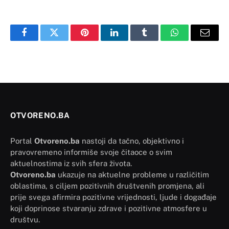
Facebook
Twitter
Pinterest
LinkedIn
Tumblr
WhatsApp
Email
OTVORENO.BA
Portal
Otvoreno.ba
nastoji da tačno, objektivno i
pravovremeno informiše svoje čitaoce o svim
aktuelnostima iz svih sfera života.
Otvoreno.ba
ukazuje na aktuelne probleme u različitim
oblastima, s ciljem pozitivnih društvenih promjena, ali
prije svega afirmira pozitivne vrijednosti, ljude i događaje
koji doprinose stvaranju zdrave i pozitivne atmosfere u
društvu.