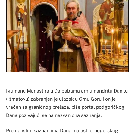
Igumanu Manastira u Dajbabama arhiumandritu Danilu
(Išmatovu) zabranjen je ulazak u Crnu Goru i on je
vraćen sa graničnog prelaza, piše portal podgoričkog
Dana pozivajući se na nezvanična saznanja.
Prema istim saznanjima Dana, na listi crnogorskog