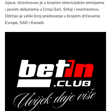
izjava. Učestvovao je u brojnim televizijskim emisijama
i javnim debatama u Crnoj Gori, Srbiji i inostranstvu.
Održao je veliki broj predavanja u brojnim državama
Evrope, SAD i Kanadi.