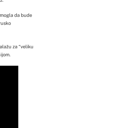
e mogla da bude
 rusko
alažu za “veliku
nijom.