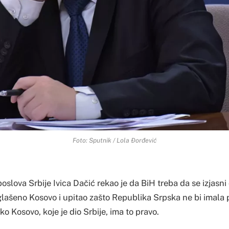
Foto: Sputnik / Lola Đorđević
oslova Srbije Ivica Dačić rekao je da BiH treba da se izjasni d
lašeno Kosovo i upitao zašto Republika Srpska ne bi imala
o Kosovo, koje je dio Srbije, ima to pravo.