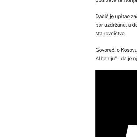
Dačić je upitao z
bar uzdržana, a da
stanovništvo.
Govoreći o Kosovu 
Albaniju” i da je 