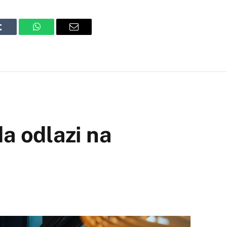
Tumblr
WhatsApp
Email
da odlazi na