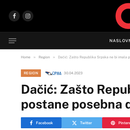
Facebook
Instagram
NASLOV
»
»
Home
Region
Dačić: Zašto Republika Srpska ne bi imala
REGION
30.04.2023
Dačić: Zašto Repub
postane posebna 
Facebook
Twitter
Pinter