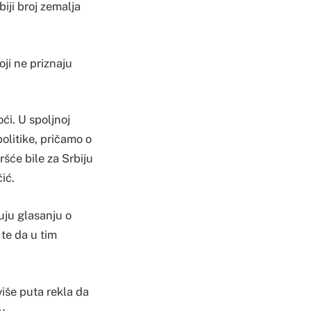
iji broj zemalja
oji ne priznaju
ći. U spoljnoj
politike, pričamo o
ršće bile za Srbiju
ić.
uju glasanju o
 te da u tim
više puta rekla da
u.