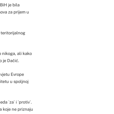
BiH je bila
sova za prijem u
teritorijalnog
o nikoga, ali kako
o je Dačić.
avjetu Evrope
tetu u spoljnoj
a `za` i `protiv`.
 koje ne priznaju