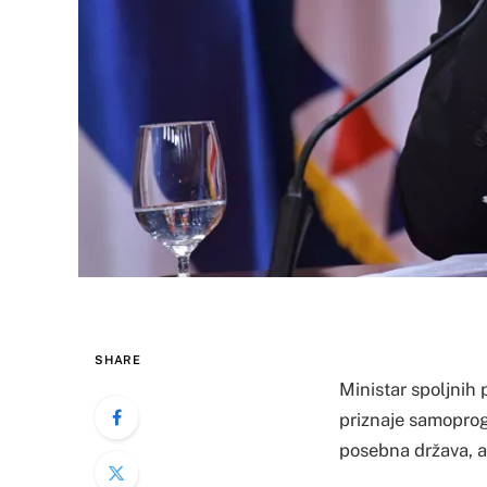
SHARE
Ministar spoljnih p
priznaje samoprog
posebna država, ak