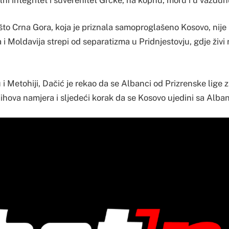
ašto Crna Gora, koja je priznala samoproglašeno Kosovo, nij
 i Moldavija strepi od separatizma u Pridnjestovju, gdje živi
i Metohiji, Dačić je rekao da se Albanci od Prizrenske lige z
njihova namjera i sljedeći korak da se Kosovo ujedini sa Alba