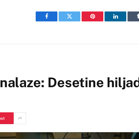
Facebook
Twitter
Pinterest
LinkedIn
nalaze: Desetine hilja
est