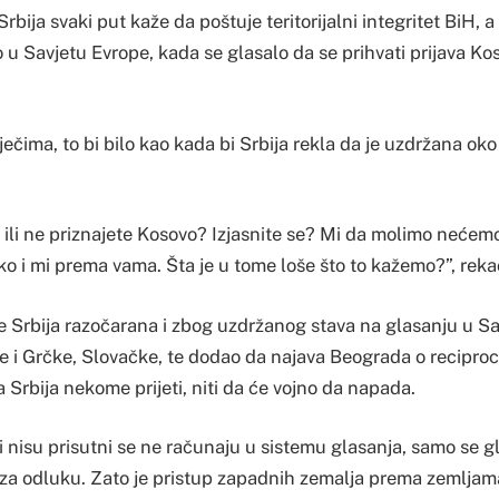
rbija svaki put kaže da poštuje teritorijalni integritet BiH, a 
u Savjetu Evrope, kada se glasalo da se prihvati prijava Ko
ečima, to bi bilo kao kada bi Srbija rekla da je uzdržana oko 
te ili ne priznajete Kosovo? Izjasnite se? Mi da molimo nećem
o i mi prema vama. Šta je u tome loše što to kažemo?”, reka
je Srbija razočarana i zbog uzdržanog stava na glasanju u S
e i Grčke, Slovačke, te dodao da najava Beograda o reciproci
da Srbija nekome prijeti, niti da će vojno da napada.
i nisu prisutni se ne računaju u sistemu glasanja, samo se gled
 za odluku. Zato je pristup zapadnih zemalja prema zemljama