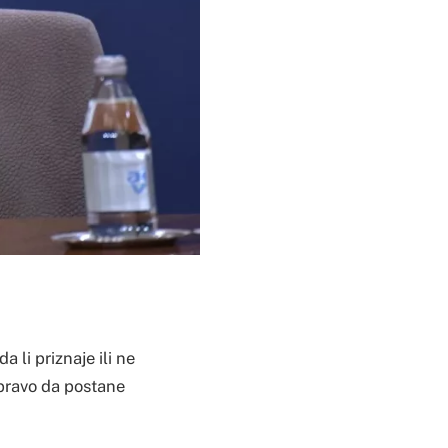
a li priznaje ili ne
 pravo da postane