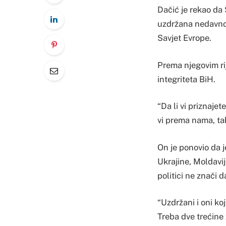
Dačić je rekao da S
uzdržana nedavno 
Savjet Evrope.
Prema njegovim rij
integriteta BiH.
“Da li vi priznaje
vi prema nama, tak
On je ponovio da 
Ukrajine, Moldavij
politici ne znači 
“Uzdržani i oni koj
Treba dve trećine