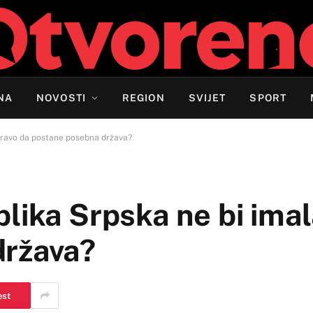
NA
NOVOSTI
REGION
SVIJET
SPORT
 pravo da postane posebna država?
lika Srpska ne bi imal
država?
est