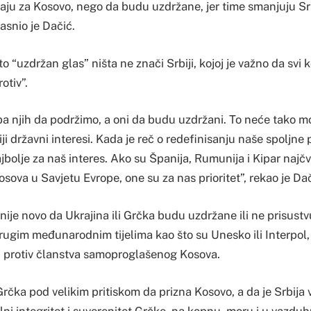
aju za Kosovo, nego da budu uzdržane, jer time smanjuju Srb
jasnio je Dačić.
o “uzdržan glas” ništa ne znači Srbiji, kojoj je važno da svi k
otiv”.
eba njih da podržimo, a oni da budu uzdržani. To neće tako mo
iji državni interesi. Kada je reč o redefinisanju naše spoljne 
ajbolje za naš interes. Ako su Španija, Rumunija i Kipar najčv
Kosova u Savjetu Evrope, one su za nas prioritet”, rekao je Dač
nije novo da Ukrajina ili Grčka budu uzdržane ili ne prisustv
drugim međunarodnim tijelima kao što su Unesko ili Interpol,
ju protiv članstva samoproglašenog Kosova.
Grčka pod velikim pritiskom da prizna Kosovo, a da je Srbija 
alni integritet i suverenitet Grčke, na kopnu, moru i u vazduh