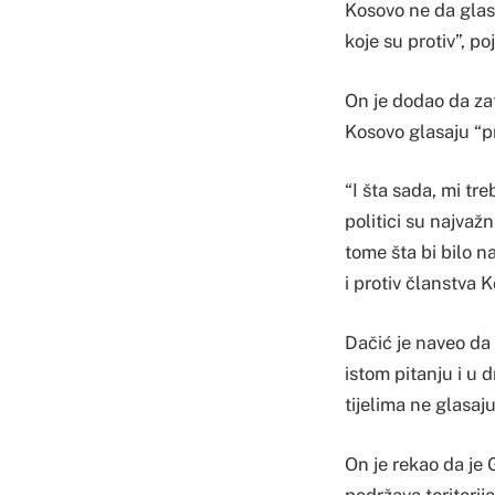
Kosovo ne da glas
koje su protiv”, po
On je dodao da zat
Kosovo glasaju “pr
“I šta sada, mi tr
politici su najvažn
tome šta bi bilo n
i protiv članstva 
Dačić je naveo da 
istom pitanju i u 
tijelima ne glasa
On je rekao da je 
podržava teritorij