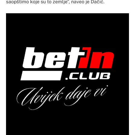
saopštimo koje su to zemlje”, naveo je Dačić.