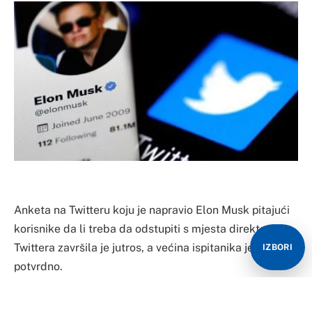
Anketa na Twitteru koju je napravio Elon Musk pitajući
korisnike da li treba da odstupiti s mjesta direktora
Twittera završila je jutros, a većina ispitanika je glasala
IZBORI
potvrdno.
Musk je rekao da će se pridržavati rezultata ankete