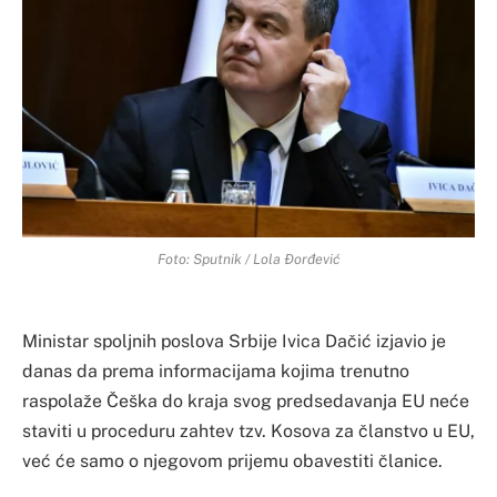
Foto: Sputnik / Lola Đorđević
Ministar spoljnih poslova Srbije Ivica Dačić izjavio je
danas da prema informacijama kojima trenutno
raspolaže Češka do kraja svog predsedavanja EU neće
staviti u proceduru zahtev tzv. Kosova za članstvo u EU,
već će samo o njegovom prijemu obavestiti članice.