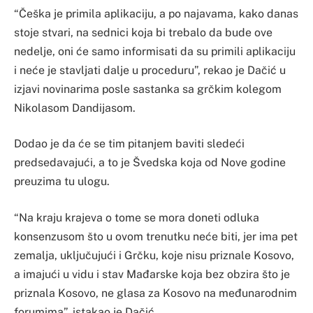
“Češka je primila aplikaciju, a po najavama, kako danas
stoje stvari, na sednici koja bi trebalo da bude ove
nedelje, oni će samo informisati da su primili aplikaciju
i neće je stavljati dalje u proceduru”, rekao je Dačić u
izjavi novinarima posle sastanka sa grčkim kolegom
Nikolasom Dandijasom.
Dodao je da će se tim pitanjem baviti sledeći
predsedavajući, a to je Švedska koja od Nove godine
preuzima tu ulogu.
“Na kraju krajeva o tome se mora doneti odluka
konsenzusom što u ovom trenutku neće biti, jer ima pet
zemalja, uključujući i Grčku, koje nisu priznale Kosovo,
a imajući u vidu i stav Mađarske koja bez obzira što je
priznala Kosovo, ne glasa za Kosovo na međunarodnim
forumima”, istakao je Dačić.