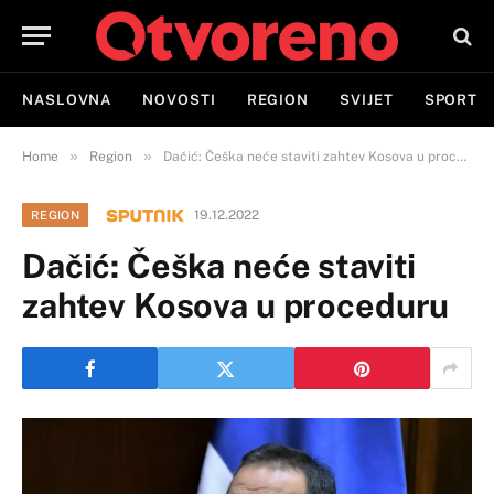
NASLOVNA
NOVOSTI
REGION
SVIJET
SPORT
»
»
Home
Region
Dačić: Češka neće staviti zahtev Kosova u proceduru
19.12.2022
REGION
Dačić: Češka neće staviti
zahtev Kosova u proceduru