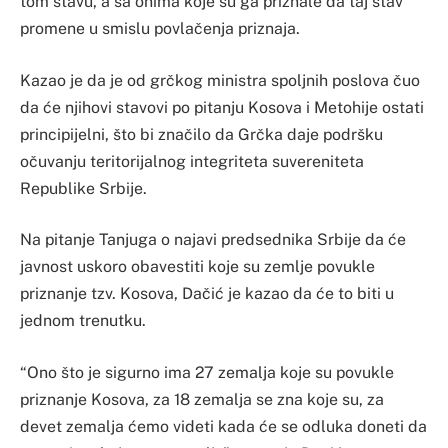
tom stavu, a sa onima koje su ga priznale da taj stav
promene u smislu povlačenja priznaja.
Kazao je da je od grčkog ministra spoljnih poslova čuo
da će njihovi stavovi po pitanju Kosova i Metohije ostati
principijelni, što bi značilo da Grčka daje podršku
očuvanju teritorijalnog integriteta suvereniteta
Republike Srbije.
Na pitanje Tanjuga o najavi predsednika Srbije da će
javnost uskoro obavestiti koje su zemlje povukle
priznanje tzv. Kosova, Dačić je kazao da će to biti u
jednom trenutku.
“Ono što je sigurno ima 27 zemalja koje su povukle
priznanje Kosova, za 18 zemalja se zna koje su, za
devet zemalja ćemo videti kada će se odluka doneti da