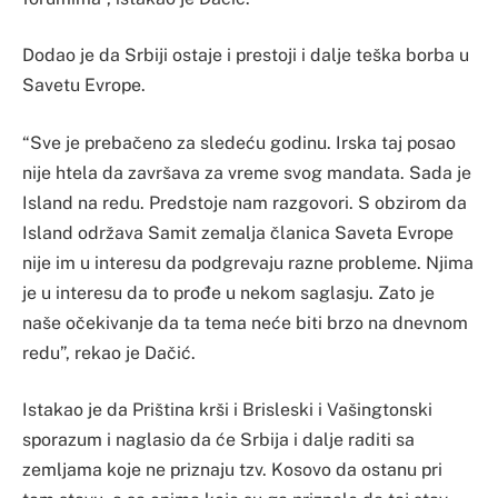
Dodao je da Srbiji ostaje i prestoji i dalje teška borba u
Savetu Evrope.
“Sve je prebačeno za sledeću godinu. Irska taj posao
nije htela da završava za vreme svog mandata. Sada je
Island na redu. Predstoje nam razgovori. S obzirom da
Island održava Samit zemalja članica Saveta Evrope
nije im u interesu da podgrevaju razne probleme. Njima
je u interesu da to prođe u nekom saglasju. Zato je
naše očekivanje da ta tema neće biti brzo na dnevnom
redu”, rekao je Dačić.
Istakao je da Priština krši i Brisleski i Vašingtonski
sporazum i naglasio da će Srbija i dalje raditi sa
zemljama koje ne priznaju tzv. Kosovo da ostanu pri