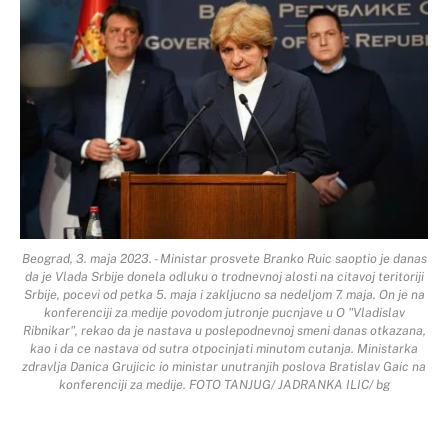
Beograd, 3. maja 2023. - Ministar prosvete Branko Ruic saoptio je danas
da je Vlada Srbije donela odluku o trodnevnoj alosti na citavoj teritoriji
Srbije, pocevi od petka 5. maja i zakljucno sa nedeljom 7. maja. On je na
konferenciji za medije povodom jutronje pucnjave u O "Vladislav
Ribnikar", rekao da je nastava u poslepodnevnoj smeni danas otkazana,
kao i da ce nastava od sutra otpocinjati minutom cutanja. Ministarka
zdravlja Danica Grujicic io ministar unutranjih poslova Bratislav Gaic na
konferenciji za medije. FOTO TANJUG/ JADRANKA ILIC/ bg