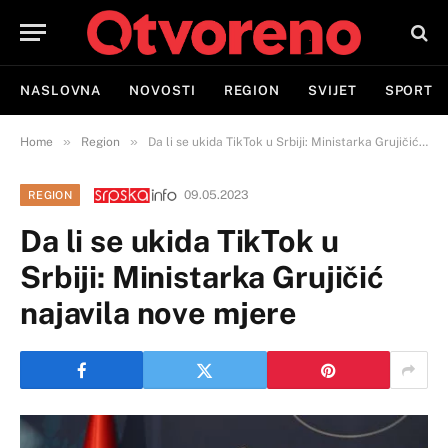
NASLOVNA
NOVOSTI
REGION
SVIJET
SPORT
»
»
Home
Region
Da li se ukida TikTok u Srbiji: Ministarka Grujičić najavila nove mjere
09.05.2023
REGION
Da li se ukida TikTok u
Srbiji: Ministarka Grujičić
najavila nove mjere