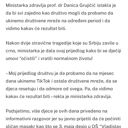
Ministarka zdravlja prof. dr Danica Grujičić istakla je
da bi svi zajedno kao društvo mogli da probamo da
ukinemo društvene mreže na određeni period i da
vidimo kakav će rezultat biti.
Nakon dvije stravične tragedije koje su Srbiju zavile u
crno, ministarka je dala ovaj prijedlog kako bi se dječiji
umovi “očistili” i vratili normalnom životu!
– Moj prijedlog društvu je da probamo da na mjesec
dana ukinemo TikTok i ostale društvene mreže, da se
djeca resetuju i da odmore od svega. Pa, da vidimo
kakav će rezultat biti – rekla je ministarka zdravlja.
Podsjetimo, više djece je ovih dana privedeno na
informativni razgovor jer su javno prijetili da će počiniti
sličan masakr kao što se 3. maja desio u OŠ “Vladislav