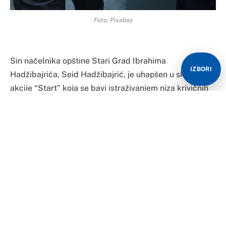
Foto: Pixabay
Sin načelnika opštine Stari Grad Ibrahima
IZBORI
Hadžibajrića, Seid Hadžibajrić, je uhapšen u sklopu
akcije “Start” koja se bavi istraživanjem niza krivičnih
djela, uključujući organizovani kriminal, zloupotrebu
položaja, primanje i davanje dara i pranje novca.
Policija je potvrdila da je Seid Hadžibajrić sproveden u
prostorije MUP-a Kantona Sarajevo. Osim njega, u
akciji su uhapšeni i načelnik Hadžibajrić i Alma
Destanović, sekretarka organa državne službe.
Akcija “Start” provodi se pod nadzorom postupajućih
tužilaca Tužilaštva Bosne i Hercegovine i Tužilaštva