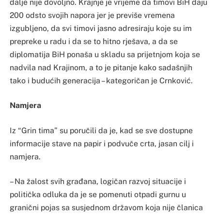
dalje nije dovoljno. Krajnje je vrijeme da timovi BiH daju
200 odsto svojih napora jer je previše vremena
izgubljeno, da svi timovi jasno adresiraju koje su im
prepreke u radu i da se to hitno rješava, a da se
diplomatija BiH ponaša u skladu sa prijetnjom koja se
nadvila nad Krajinom, a to je pitanje kako sadašnjih
tako i budućih generacija – kategoričan je Crnković.
Namjera
Iz “Grin tima” su poručili da je, kad se sve dostupne
informacije stave na papir i podvuče crta, jasan cilj i
namjera.
– Na žalost svih građana, logičan razvoj situacije i
politička odluka da je se pomenuti otpadi gurnu u
granični pojas sa susjednom državom koja nije članica