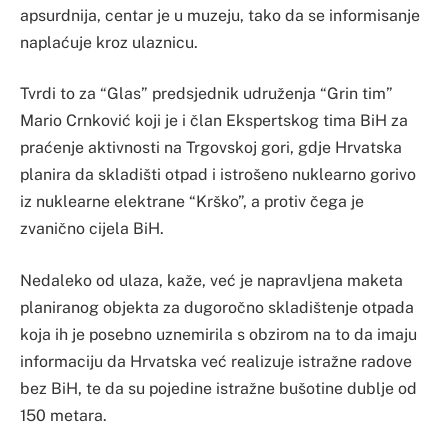
apsurdnija, centar je u muzeju, tako da se informisanje
naplaćuje kroz ulaznicu.
Tvrdi to za “Glas” predsjednik udruženja “Grin tim”
Mario Crnković koji je i član Ekspertskog tima BiH za
praćenje aktivnosti na Trgovskoj gori, gdje Hrvatska
planira da skladišti otpad i istrošeno nuklearno gorivo
iz nuklearne elektrane “Krško”, a protiv čega je
zvanično cijela BiH.
Nedaleko od ulaza, kaže, već je napravljena maketa
planiranog objekta za dugoročno skladištenje otpada
koja ih je posebno uznemirila s obzirom na to da imaju
informaciju da Hrvatska već realizuje istražne radove
bez BiH, te da su pojedine istražne bušotine dublje od
150 metara.