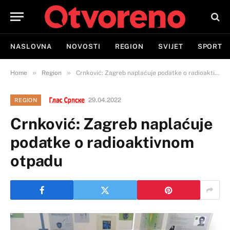
NASLOVNA
NOVOSTI
REGION
SVIJET
SPORT
»
»
Home
Region
Crnković: Zagreb naplaćuje podatke o radioaktivnom otpadu
29.04.2022
REGION
Crnković: Zagreb naplaćuje
podatke o radioaktivnom
otpadu