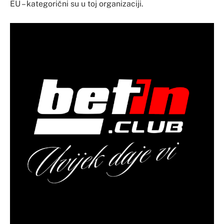
EU – kategorični su u toj organizaciji.