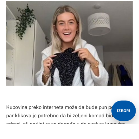
Kupovina preko interneta može da bude pun pogodak –
IZBORI
par klikova je potrebno da bi željeni komad bio na
adresi, ali nerijetko se događaju da ovakva kupovina
bude potpuni promašaj i izazove opšti smijeh.