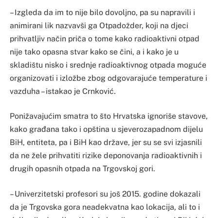
– Izgleda da im to nije bilo dovoljno, pa su napravili i
animirani li­k nazvavši ga Otpadožder, koji na djeci
prihvatljiv način priča o tome kako radioaktivni otpad
nije tako opasna stvar kako se čini, a i kako je u
skladištu nisko i srednje radioaktivnog otpada moguće
organizovati i izložbe zbog odgovarajuće temperature i
vazduha – istakao je Crnković.
Ponižavajućim smatra to što Hrvatska ignoriše stavove,
kako građana tako i opština u sjeverozapadnom dijelu
BiH, entiteta, pa i BiH kao države, jer su se svi izjasnili
da ne žele prihvatiti rizike deponovanja radioaktivnih i
drugih opasnih otpada na Trgovskoj gori.
– Univerzitetski profesori su još 2015. godine dokazali
da je Trgovska gora neadekvatna kao lokacija, ali to i