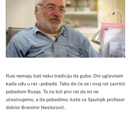
Rusi nemaju baš neku tradiciju da gube. Oni uglavnom
kada uđu u rat – pobede. Tako da će se i ovaj rat završiti
pobedom Rusije. To će biti prvi rat da mi ne
učestvujemo, a da pobedimo, kaže za Sputnjik profesor
doktor Branimir Nestorović.