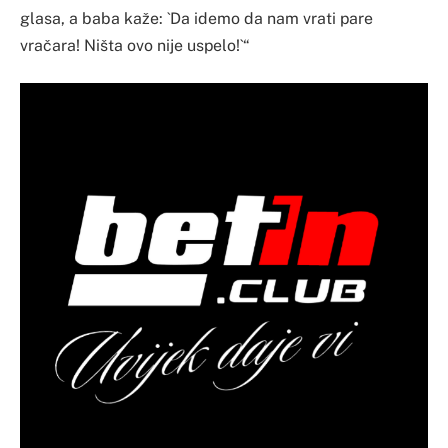
glasa, a baba kaže: `Da idemo da nam vrati pare
vračara! Ništa ovo nije uspelo!`“