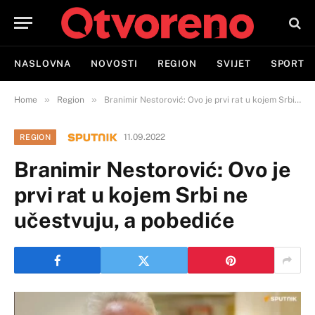
NASLOVNA
NOVOSTI
REGION
SVIJET
SPORT
»
»
Home
Region
Branimir Nestorović: Ovo je prvi rat u kojem Srbi ne učestvuju, a pobediće
11.09.2022
REGION
Branimir Nestorović: Ovo je
prvi rat u kojem Srbi ne
učestvuju, a pobediće