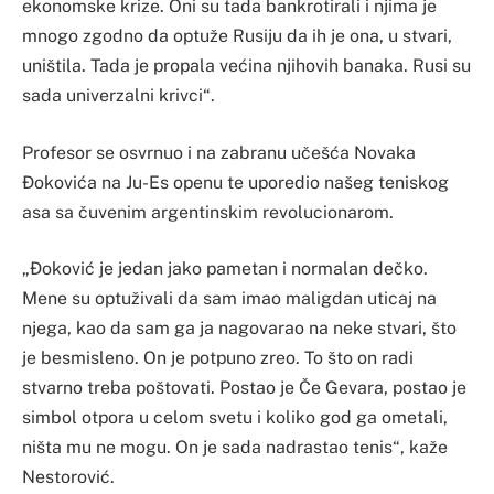
ekonomske krize. Oni su tada bankrotirali i njima je
mnogo zgodno da optuže Rusiju da ih je ona, u stvari,
uništila. Tada je propala većina njihovih banaka. Rusi su
sada univerzalni krivci“.
Profesor se osvrnuo i na zabranu učešća Novaka
Đokovića na Ju-Es openu te uporedio našeg teniskog
asa sa čuvenim argentinskim revolucionarom.
„Đoković je jedan jako pametan i normalan dečko.
Mene su optuživali da sam imao maligdan uticaj na
njega, kao da sam ga ja nagovarao na neke stvari, što
je besmisleno. On je potpuno zreo. To što on radi
stvarno treba poštovati. Postao je Če Gevara, postao je
simbol otpora u celom svetu i koliko god ga ometali,
ništa mu ne mogu. On je sada nadrastao tenis“, kaže
Nestorović.