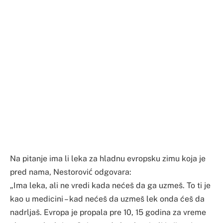
Na pitanje ima li leka za hladnu evropsku zimu koja je
pred nama, Nestorović odgovara:
„Ima leka, ali ne vredi kada nećeš da ga uzmeš. To ti je
kao u medicini – kad nećeš da uzmeš lek onda ćeš da
nadrljaš. Evropa je propala pre 10, 15 godina za vreme