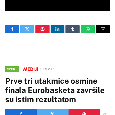
Facebook
Twitter
Pinterest
LinkedIn
Tumblr
WhatsApp
Email
11.09.2022
SPORT
Prve tri utakmice osmine
finala Eurobasketa završile
su istim rezultatom