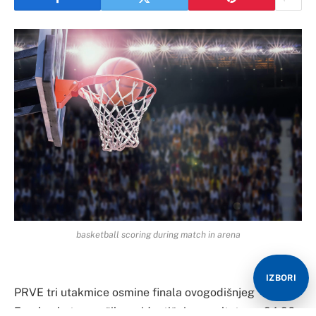
basketball scoring during match in arena
IZBORI
PRVE tri utakmice osmine finala ovogodišnjeg
Eurobasketa završile su identičnim rezultatom – 94:96.