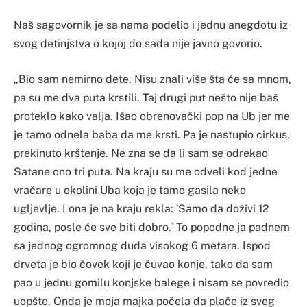
Naš sagovornik je sa nama podelio i jednu anegdotu iz
svog detinjstva o kojoj do sada nije javno govorio.
„Bio sam nemirno dete. Nisu znali više šta će sa mnom,
pa su me dva puta krstili. Taj drugi put nešto nije baš
proteklo kako valja. Išao obrenovački pop na Ub jer me
je tamo odnela baba da me krsti. Pa je nastupio cirkus,
prekinuto krštenje. Ne zna se da li sam se odrekao
Satane ono tri puta. Na kraju su me odveli kod jedne
vračare u okolini Uba koja je tamo gasila neko
ugljevlje. I ona je na kraju rekla: `Samo da doživi 12
godina, posle će sve biti dobro.` To popodne ja padnem
sa jednog ogromnog duda visokog 6 metara. Ispod
drveta je bio čovek koji je čuvao konje, tako da sam
pao u jednu gomilu konjske balege i nisam se povredio
uopšte. Onda je moja majka počela da plače iz sveg