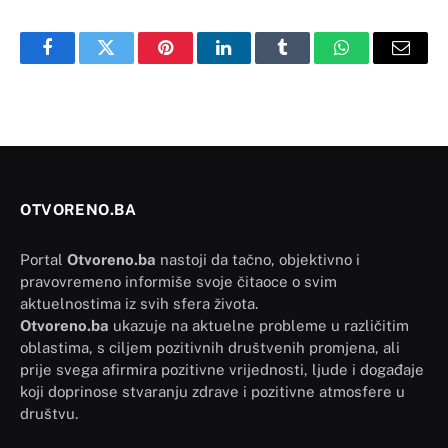
Facebook
Twitter
Pinterest
LinkedIn
Tumblr
WhatsApp
Email
OTVORENO.BA
Portal
Otvoreno.ba
nastoji da tačno, objektivno i
pravovremeno informiše svoje čitaoce o svim
aktuelnostima iz svih sfera života.
Otvoreno.ba
ukazuje na aktuelne probleme u različitim
oblastima, s ciljem pozitivnih društvenih promjena, ali
prije svega afirmira pozitivne vrijednosti, ljude i događaje
koji doprinose stvaranju zdrave i pozitivne atmosfere u
društvu.