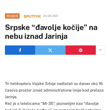
24.09.2021
REGION
Srpske “đavolje kočije” na
nebu iznad Jarinja
Tri helikoptera Vojske Srbije nadletali su danas oko 16
časova prostor iznad administrativne linije kod prelaza
Jarinje.
Reč je o letelicama “Mi-35”, poznatijim kao “đavolje