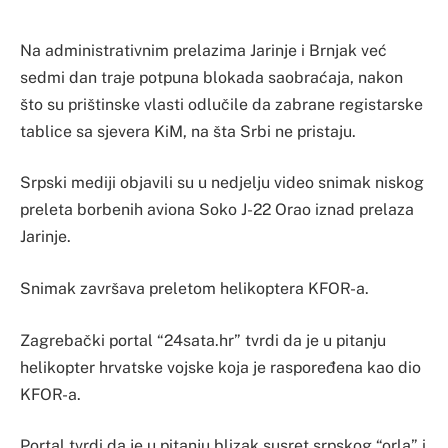
Na administrativnim prelazima Jarinje i Brnjak već
sedmi dan traje potpuna blokada saobraćaja, nakon
što su prištinske vlasti odlučile da zabrane registarske
tablice sa sjevera KiM, na šta Srbi ne pristaju.
Srpski mediji objavili su u nedjelju video snimak niskog
preleta borbenih aviona Soko J-22 Orao iznad prelaza
Jarinje.
Snimak završava preletom helikoptera KFOR-a.
Zagrebački portal “24sata.hr” tvrdi da je u pitanju
helikopter hrvatske vojske koja je raspoređena kao dio
KFOR-a.
Portal tvrdi da je u pitanju blizak susret srpskog “orla” i