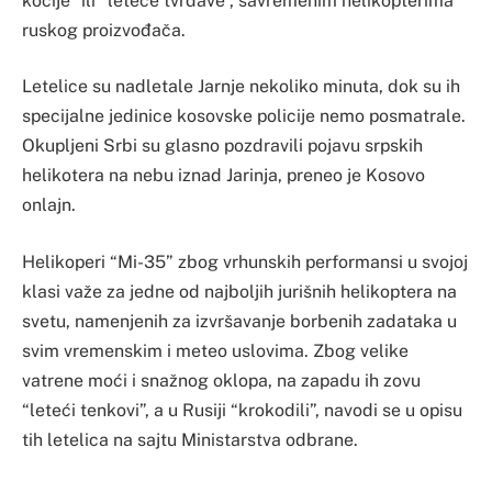
kočije” ili “leteće tvrđave”, savremenim helikopterima
ruskog proizvođača.
Letelice su nadletale Jarnje nekoliko minuta, dok su ih
specijalne jedinice kosovske policije nemo posmatrale.
Okupljeni Srbi su glasno pozdravili pojavu srpskih
helikotera na nebu iznad Jarinja, preneo je Kosovo
onlajn.
Helikoperi “Mi-35” zbog vrhunskih performansi u svojoj
klasi važe za jedne od najboljih jurišnih helikoptera na
svetu, namenjenih za izvršavanje borbenih zadataka u
svim vremenskim i meteo uslovima. Zbog velike
vatrene moći i snažnog oklopa, na zapadu ih zovu
“leteći tenkovi”, a u Rusiji “krokodili”, navodi se u opisu
tih letelica na sajtu Ministarstva odbrane.