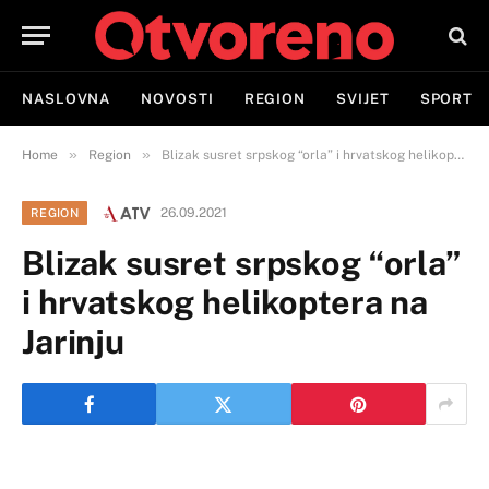
NASLOVNA
NOVOSTI
REGION
SVIJET
SPORT
»
»
Home
Region
Blizak susret srpskog “orla” i hrvatskog helikoptera na Jarinju
26.09.2021
REGION
Blizak susret srpskog “orla”
i hrvatskog helikoptera na
Jarinju