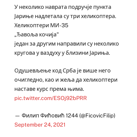
У неколико наврата подручје пункта
Јариње надлетала су три хеликоптера.
Хеликоптери МИ-35
„Ђавоља кочија"
један за другим направили су неколико
кругова у ваздуху у близини Јариња.
Одушевљење код Срба је више него
очигледно, као и жеља да хеликоптери
наставе курс према њима.
pic.twitter.com/ESOj92bPRR
— Филип Фићовић 1244 (@FicovicFilip)
September 24, 2021