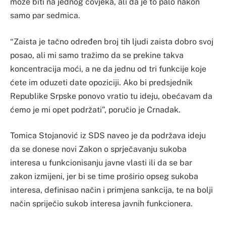
može biti na jednog čovjeka, ali da je to palo nakon
samo par sedmica.
“Zaista je tačno određen broj tih ljudi zaista dobro svoj
posao, ali mi samo tražimo da se prekine takva
koncentracija moći, a ne da jednu od tri funkcije koje
ćete im oduzeti date opoziciji. Ako bi predsjednik
Republike Srpske ponovo vratio tu ideju, obećavam da
ćemo je mi opet podržati”, poručio je Crnadak.
Tomica Stojanović iz SDS naveo je da podržava ideju
da se donese novi Zakon o sprječavanju sukoba
interesa u funkcionisanju javne vlasti ili da se bar
zakon izmijeni, jer bi se time proširio opseg sukoba
interesa, definisao način i primjena sankcija, te na bolji
način spriječio sukob interesa javnih funkcionera.