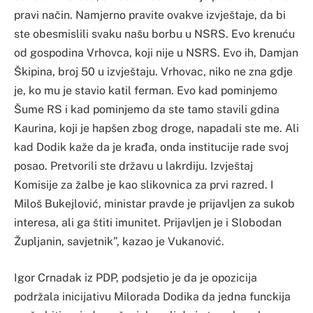
pravi način. Namjerno pravite ovakve izvještaje, da bi
ste obesmislili svaku našu borbu u NSRS. Evo krenuću
od gospodina Vrhovca, koji nije u NSRS. Evo ih, Damjan
Škipina, broj 50 u izvještaju. Vrhovac, niko ne zna gdje
je, ko mu je stavio katil ferman. Evo kad pominjemo
Šume RS i kad pominjemo da ste tamo stavili gdina
Kaurina, koji je hapšen zbog droge, napadali ste me. Ali
kad Dodik kaže da je krađa, onda institucije rade svoj
posao. Pretvorili ste državu u lakrdiju. Izvještaj
Komisije za žalbe je kao slikovnica za prvi razred. I
Miloš Bukejlović, ministar pravde je prijavljen za sukob
interesa, ali ga štiti imunitet. Prijavljen je i Slobodan
Župljanin, savjetnik”, kazao je Vukanović.
Igor Crnadak iz PDP, podsjetio je da je opozicija
podržala inicijativu Milorada Dodika da jedna funckija