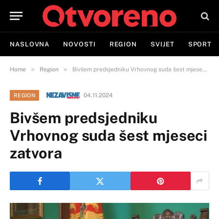
NASLOVNA
NOVOSTI
REGION
SVIJET
SPORT
»
»
Home
Region
Bivšem predsjedniku Vrhovnog suda šest mjeseci zatvora
04.11.2024
REGION
Bivšem predsjedniku
Vrhovnog suda šest mjeseci
zatvora