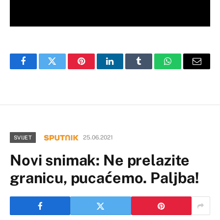
Facebook
Twitter
Pinterest
LinkedIn
Tumblr
WhatsApp
Email
25.06.2021
SVIJET
Novi snimak: Ne prelazite
granicu, pucaćemo. Paljba!