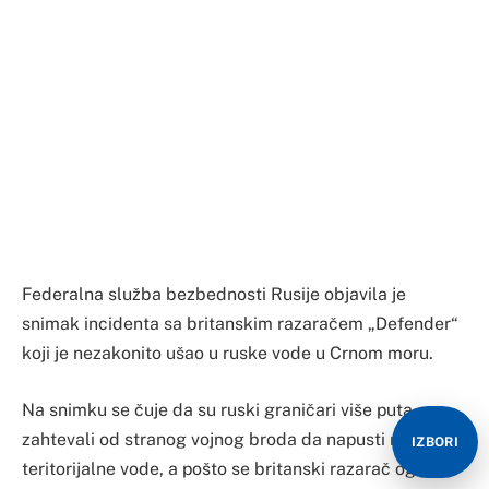
Federalna služba bezbednosti Rusije objavila je
snimak incidenta sa britanskim razaračem „Defender“
koji je nezakonito ušao u ruske vode u Crnom moru.
Na snimku se čuje da su ruski graničari više puta
zahtevali od stranog vojnog broda da napusti njihove
IZBORI
teritorijalne vode, a pošto se britanski razarač oglušio