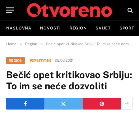
NASLOVNA
NOVOSTI
REGION
SVIJET
SPORT
»
»
Home
Region
Bečić opet kritikovao Srbiju: To im se neće dozvoliti
25.06.2021
REGION
Bečić opet kritikovao Srbiju:
To im se neće dozvoliti