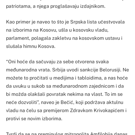
patriotama, a njega proglašavaju izdajnikom.
Kao primer je naveo to što je Srpska lista učestvovala
na izborima na Kosovu, ušla u kosovsku vladu,
parlament, polagala zakletvu na kosovskom ustavu i
slušala himnu Kosova.
“Oni hoće da sačuvaju za sebe otvorena svaka
međunarodna vrata. Srbija uvodi sankcije Belorusiji. Ne
možete to pročitati u medijima i tabloidima, a nas hoće
da uvuku u sukob sa međunarodnom zajednicom i da
bi možda olakšali povratak nekima na vlast. To im se
neće dozvoliti”, naveo je Bečić, koji podržava aktulnu
vladu na čelu sa premijerom Zdravkom Krivokapićem i
protivi se novim izborima.
Tvrdi da se na preminulog mitropolita Amfilohija danas