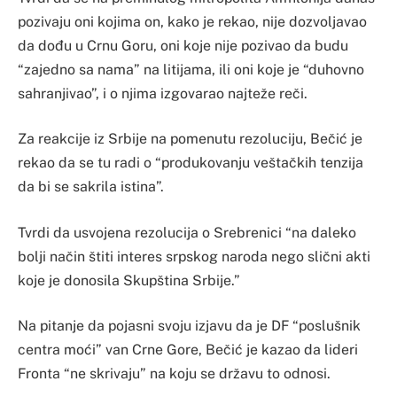
pozivaju oni kojima on, kako je rekao, nije dozvoljavao
da dođu u Crnu Goru, oni koje nije pozivao da budu
“zajedno sa nama” na litijama, ili oni koje je “duhovno
sahranjivao”, i o njima izgovarao najteže reči.
Za reakcije iz Srbije na pomenutu rezoluciju, Bečić je
rekao da se tu radi o “produkovanju veštačkih tenzija
da bi se sakrila istina”.
Tvrdi da usvojena rezolucija o Srebrenici “na daleko
bolji način štiti interes srpskog naroda nego slični akti
koje je donosila Skupština Srbije.”
Na pitanje da pojasni svoju izjavu da je DF “poslušnik
centra moći” van Crne Gore, Bečić je kazao da lideri
Fronta “ne skrivaju” na koju se državu to odnosi.