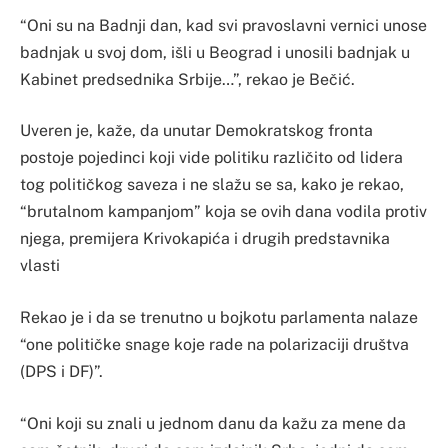
“Oni su na Badnji dan, kad svi pravoslavni vernici unose
badnjak u svoj dom, išli u Beograd i unosili badnjak u
Kabinet predsednika Srbije…”, rekao je Bečić.
Uveren je, kaže, da unutar Demokratskog fronta
postoje pojedinci koji vide politiku različito od lidera
tog političkog saveza i ne slažu se sa, kako je rekao,
“brutalnom kampanjom” koja se ovih dana vodila protiv
njega, premijera Krivokapića i drugih predstavnika
vlasti
Rekao je i da se trenutno u bojkotu parlamenta nalaze
“one političke snage koje rade na polarizaciji društva
(DPS i DF)”.
“Oni koji su znali u jednom danu da kažu za mene da