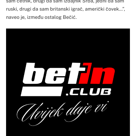
sam četnik, drugi da sam izdajnik Srba, jedni da sam
ruski, drugi da sam britanski igrač, američki čovek…”,
naveo je, između ostalog Bečić.