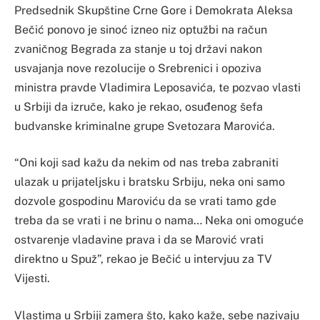
Predsednik Skupštine Crne Gore i Demokrata Aleksa
Bečić ponovo je sinoć izneo niz optužbi na račun
zvaničnog Begrada za stanje u toj državi nakon
usvajanja nove rezolucije o Srebrenici i opoziva
ministra pravde Vladimira Leposavića, te pozvao vlasti
u Srbiji da izruče, kako je rekao, osuđenog šefa
budvanske kriminalne grupe Svetozara Marovića.
“Oni koji sad kažu da nekim od nas treba zabraniti
ulazak u prijateljsku i bratsku Srbiju, neka oni samo
dozvole gospodinu Maroviću da se vrati tamo gde
treba da se vrati i ne brinu o nama… Neka oni omoguće
ostvarenje vladavine prava i da se Marović vrati
direktno u Spuž”, rekao je Bečić u intervjuu za TV
Vijesti.
Vlastima u Srbiji zamera što, kako kaže, sebe nazivaju