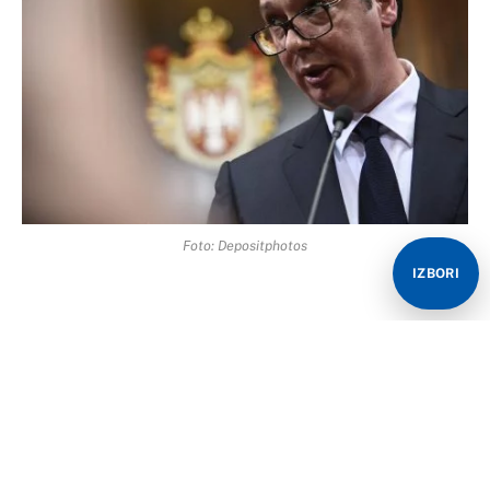
Foto: Depositphotos
IZBORI
Predsjednik Srbije Aleksandar Vučić izjavio je da dio
bošnjačkog rukovodstva u Sarajevu, crnogorski
predsjednik Milo Đukanović i premijer
samoproglašenog Kosova Aljbin Kurti vode kampanju
protiv Srbije u pokušaju da iskoriste ukrajinsku krizu,
ali da Beograd ne odgovara kako bi sačuvao mir i