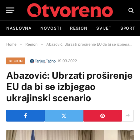
NASLOVNA
NOVOSTI
REGION
SVIJET
SPORT
»
»
Home
Region
Abazović: Ubrzati proširenje EU da bi se izbjegao ukrajinski scenario
19.03.2022
REGION
Abazović: Ubrzati proširenje
EU da bi se izbjegao
ukrajinski scenario