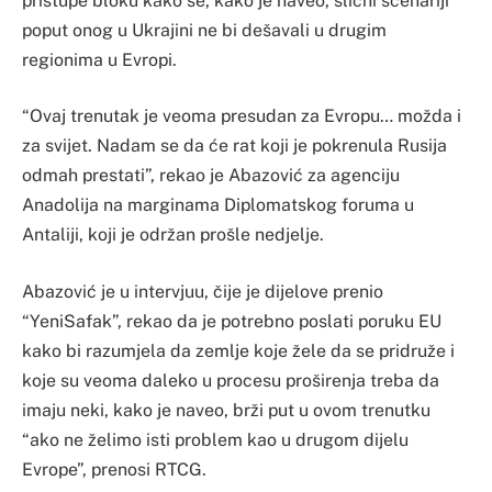
pristupe bloku kako se, kako je naveo, slični scenariji
poput onog u Ukrajini ne bi dešavali u drugim
regionima u Evropi.
“Ovaj trenutak je veoma presudan za Evropu… možda i
za svijet. Nadam se da će rat koji je pokrenula Rusija
odmah prestati”, rekao je Abazović za agenciju
Anadolija na marginama Diplomatskog foruma u
Antaliji, koji je održan prošle nedjelje.
Abazović je u intervjuu, čije je dijelove prenio
“YeniSafak”, rekao da je potrebno poslati poruku EU
kako bi razumjela da zemlje koje žele da se pridruže i
koje su veoma daleko u procesu proširenja treba da
imaju neki, kako je naveo, brži put u ovom trenutku
“ako ne želimo isti problem kao u drugom dijelu
Evrope”, prenosi RTCG.