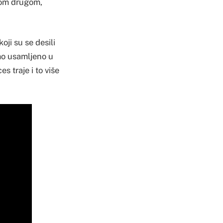
ekom drugom,
ji su se desili
amo usamljeno u
s traje i to više