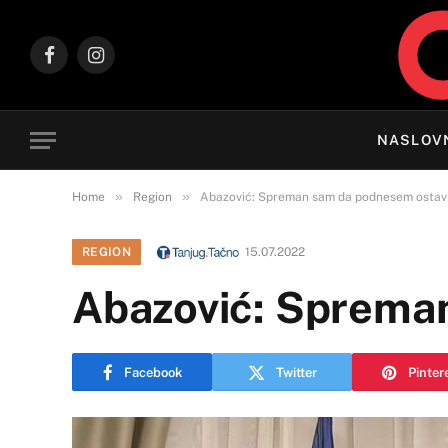
Facebook
Instagram
NASLOV
»
»
Home
Region
Abazović: Spreman sam da podnesem osta
REGION
15.07.2022
Abazović: Sprema
Facebook
Twitter
Pinter