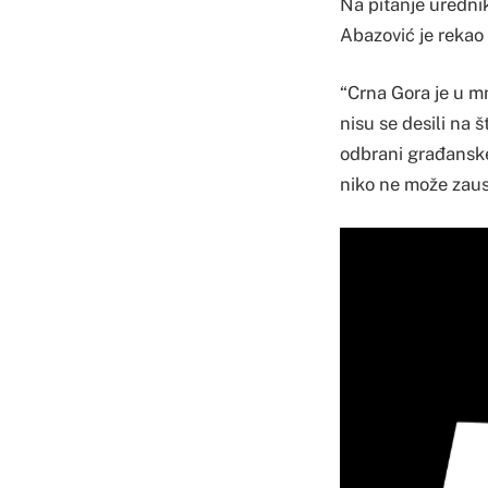
Na pitanje urednik
Abazović je rekao 
“Crna Gora je u mn
nisu se desili na
odbrani građanske 
niko ne može zaust