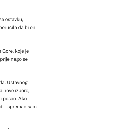
se ostavku,
oručila da bi on
Gore, koje je
prije nego se
đa, Ustavnog
 nove izbore,
ki posao. Ako
 put… spreman sam