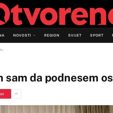
NA
NOVOSTI
REGION
SVIJET
SPORT
vku
n sam da podnesem os
est