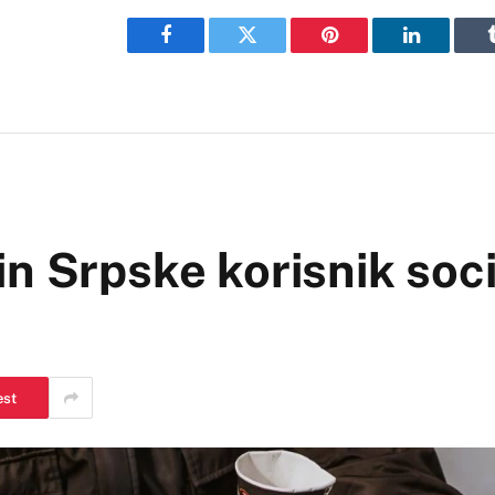
Facebook
Twitter
Pinterest
LinkedIn
n Srpske korisnik soci
est