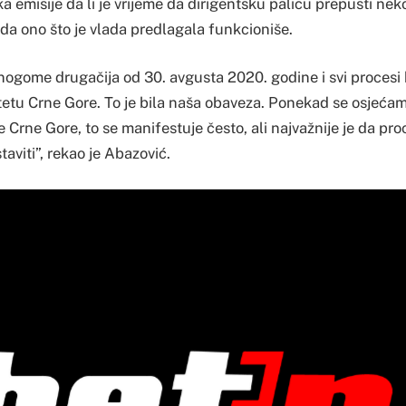
a emisije da li je vrijeme da dirigentsku palicu prepusti n
da ono što je vlada predlagala funkcioniše.
ogome drugačija od 30. avgusta 2020. godine i svi procesi ko
 štetu Crne Gore. To je bila naša obaveza. Ponekad se osjeć
Crne Gore, to se manifestuje često, ali najvažnije je da proce
aviti”, rekao je Abazović.