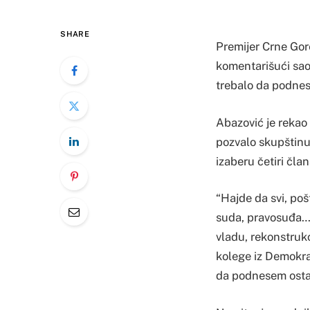
SHARE
Premijer Crne Gor
komentarišući sao
trebalo da podnes
Abazović je rekao
pozvalo skupštinu
izaberu četiri čl
“Hajde da svi, po
suda, pravosuđa… 
vladu, rekonstrukc
kolege iz Demokra
da podnesem ostavk