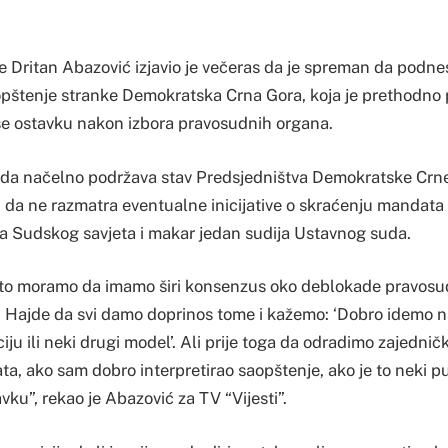
e Dritan Abazović izjavio je večeras da je spreman da podne
pštenje stranke Demokratska Crna Gora, koja je prethodno p
e ostavku nakon izbora pravosudnih organa.
 da načelno podržava stav Predsjedništva Demokratske Crne 
 da ne razmatra eventualne inicijative o skraćenju mandata 
ana Sudskog savjeta i makar jedan sudija Ustavnog suda.
što moramo da imamo širi konsenzus oko deblokade pravosu
Hajde da svi damo doprinos tome i kažemo: ‘Dobro idemo na
iju ili neki drugi model’. Ali prije toga da odradimo zajednič
ta, ako sam dobro interpretirao saopštenje, ako je to neki
u”, rekao je Abazović za TV “Vijesti”.