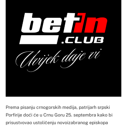
Prema pisanju crnogorskih medija, patrijarh srpski
Porfirije doći će u Crnu Goru 25. septembra kako bi
prisustvovao ustoličenju novoizabranog episkopa