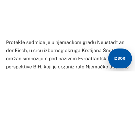
perspektive BiH, koji je organiziralo Njemačko atlansko
društvo (Deutsche Atlantische Gesellschaft), kojim
predsjedava Šmit.
Već ranije je pisano o ovom skupu i izjavama koje je
Šmit dao, prvenstveno kada je osporio izborni
legitimitet člana Predsjedništva Željka Komšića iz reda
IZBORI
Hrvata, rekavši da su ga birali više Bošnjaci.
No, sada su njemački mediji objavili kompletan izještaj
sa prošlosedmičnog događaja, iz kojeg se vidi da su
njemački zvaničnici i utjecajni predstavnici akademske
zajednice davali izjave o BiH.
Između ostalog, predsjednik Bundestaga Volfgang
Šojble rekao je da bi, u slučaju raspada BiH kao
“fragilne državne tvorevine”, “ostalo muslimansko