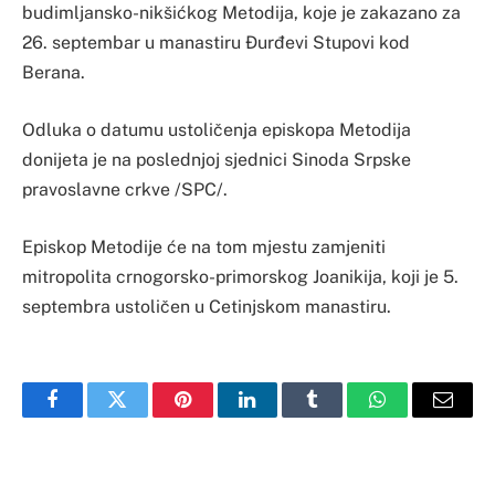
budimljansko-nikšićkog Metodija, koje je zakazano za
26. septembar u manastiru Đurđevi Stupovi kod
Berana.
Odluka o datumu ustoličenja episkopa Metodija
donijeta je na poslednjoj sjednici Sinoda Srpske
pravoslavne crkve /SPC/.
Episkop Metodije će na tom mjestu zamjeniti
mitropolita crnogorsko-primorskog Joanikija, koji je 5.
septembra ustoličen u Cetinjskom manastiru.
Facebook
Twitter
Pinterest
LinkedIn
Tumblr
WhatsApp
Email