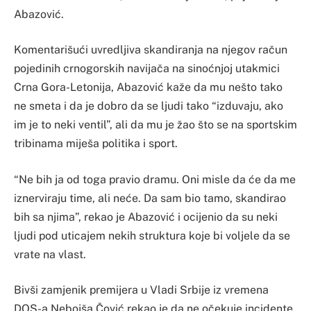
Abazović.
Komentarišući uvredljiva skandiranja na njegov račun
pojedinih crnogorskih navijača na sinoćnjoj utakmici
Crna Gora-Letonija, Abazović kaže da mu nešto tako
ne smeta i da je dobro da se ljudi tako “izduvaju, ako
im je to neki ventil”, ali da mu je žao što se na sportskim
tribinama miješa politika i sport.
“Ne bih ja od toga pravio dramu. Oni misle da će da me
iznerviraju time, ali neće. Da sam bio tamo, skandirao
bih sa njima”, rekao je Abazović i ocijenio da su neki
ljudi pod uticajem nekih struktura koje bi voljele da se
vrate na vlast.
Bivši zamjenik premijera u Vladi Srbije iz vremena
DOS-a Nebojša Čović rekao je da ne očekuje incidente