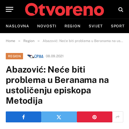
NASLOVNA
NOVOSTI
REGION
SVIJET
SPORT
»
»
Home
Region
Abazović: Neće biti problema u Beranama na ustoličenju episkopa Metodija
08.09.2021
REGION
Abazović: Neće biti
problema u Beranama na
ustoličenju episkopa
Metodija