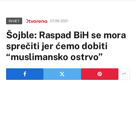
07.09.2021
SVIJET
Šojble: Raspad BiH se mora
sprečiti jer ćemo dobiti
“muslimansko ostrvo”
Protekle sedmice je u njemačkom gradu Neustadt an
der Eisch, u srcu izbornog okruga Krstijana Šmita,
održan simpozijum pod nazivom Evroatlantske