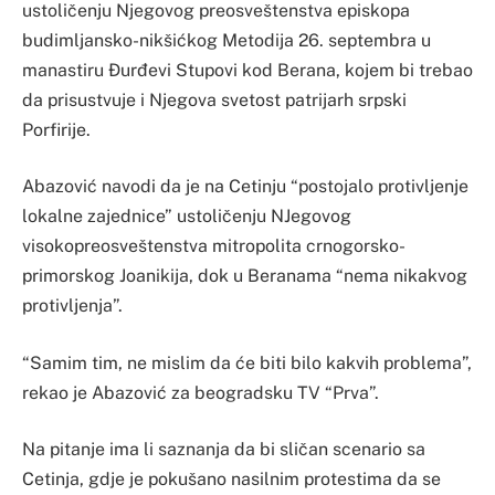
ustoličenju Njegovog preosveštenstva episkopa
budimljansko-nikšićkog Metodija 26. septembra u
manastiru Đurđevi Stupovi kod Berana, kojem bi trebao
da prisustvuje i Njegova svetost patrijarh srpski
Porfirije.
Abazović navodi da je na Cetinju “postojalo protivljenje
lokalne zajednice” ustoličenju NJegovog
visokopreosveštenstva mitropolita crnogorsko-
primorskog Joanikija, dok u Beranama “nema nikakvog
protivljenja”.
“Samim tim, ne mislim da će biti bilo kakvih problema”,
rekao je Abazović za beogradsku TV “Prva”.
Na pitanje ima li saznanja da bi sličan scenario sa
Cetinja, gdje je pokušano nasilnim protestima da se