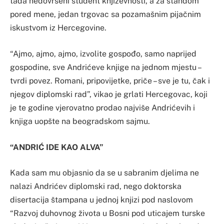
tada nedovršeni student književnosti, a za štandom
pored mene, jedan trgovac sa pozamašnim pijačnim
iskustvom iz Hercegovine.
“Ajmo, ajmo, ajmo, izvolite gospođo, samo naprijed
gospodine, sve Andrićeve knjige na jednom mjestu –
tvrdi povez. Romani, pripovijetke, priče – sve je tu, čak i
njegov diplomski rad”, vikao je grlati Hercegovac, koji
je te godine vjerovatno prodao najviše Andrićevih i
knjiga uopšte na beogradskom sajmu.
“ANDRIĆ IDE KAO ALVA”
Kada sam mu objasnio da se u sabranim djelima ne
nalazi Andrićev diplomski rad, nego doktorska
disertacija štampana u jednoj knjizi pod naslovom
“Razvoj duhovnog života u Bosni pod uticajem turske