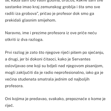
se, kada sam bio vaših godina, brucoš, kakve sam sve
sastanke imao kraj zemunskog groblja i šta smo sve
radili iza grobova”, pričao je profesor dok smo ga
prekidali glasnim smijehom.
Naravno, ime i prezime profesora iz ove priče neću
otkriti iz dva razloga.
Prvi razlog je zato što njegove riječi pišem po sjećanju,
a drugi, jer bi dokoni čitaoci, kako je Servantes
oslovljavao one koji su bdjeli nad njegovom pisanijom,
mogli zaključiti da je radio neprofesionalno, iako ga je
većina studenata smatrala jednim od najboljih
profesora.
Oni kojima je predavao, svakako, prepoznaće o kome je
riječ.