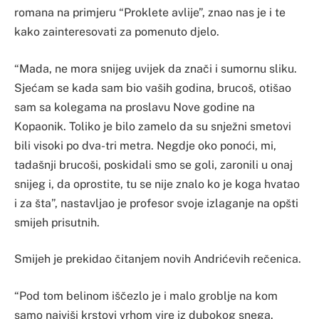
romana na primjeru “Proklete avlije”, znao nas je i te
kako zainteresovati za pomenuto djelo.
“Mada, ne mora snijeg uvijek da znači i sumornu sliku.
Sjećam se kada sam bio vaših godina, brucoš, otišao
sam sa kolegama na proslavu Nove godine na
Kopaonik. Toliko je bilo zamelo da su snježni smetovi
bili visoki po dva-tri metra. Negdje oko ponoći, mi,
tadašnji brucoši, poskidali smo se goli, zaronili u onaj
snijeg i, da oprostite, tu se nije znalo ko je koga hvatao
i za šta”, nastavljao je profesor svoje izlaganje na opšti
smijeh prisutnih.
Smijeh je prekidao čitanjem novih Andrićevih rečenica.
“Pod tom belinom iščezlo je i malo groblje na kom
samo najviši krstovi vrhom vire iz dubokog snega.