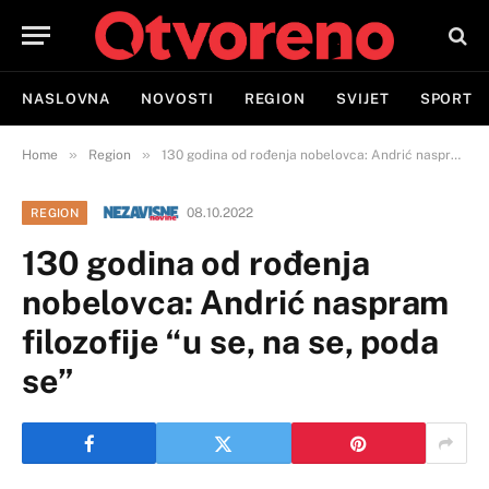
NASLOVNA
NOVOSTI
REGION
SVIJET
SPORT
»
»
Home
Region
130 godina od rođenja nobelovca: Andrić naspram filozofije “u se, na se, poda se”
08.10.2022
REGION
130 godina od rođenja
nobelovca: Andrić naspram
filozofije “u se, na se, poda
se”