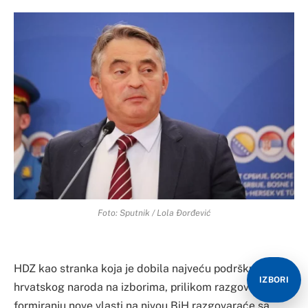
Foto: Sputnik / Lola Đorđević
HDZ kao stranka koja je dobila najveću podršku
IZBORI
hrvatskog naroda na izborima, prilikom razgovora o
formiranju nove vlasti na nivou BiH razgovaraće sa