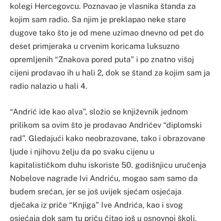
kolegi Hercegovcu. Poznavao je vlasnika štanda za
kojim sam radio. Sa njim je preklapao neke stare
dugove tako što je od mene uzimao dnevno od pet do
deset primjeraka u crvenim koricama luksuzno
opremljenih “Znakova pored puta” i po znatno višoj
cijeni prodavao ih u hali 2, dok se štand za kojim sam ja
radio nalazio u hali 4.
“Andrić ide kao alva”, složio se književnik jednom
prilikom sa ovim što je prodavao Andrićev “diplomski
rad”. Gledajući kako neobrazovane, tako i obrazovane
ljude i njihovu želju da po svaku cijenu u
kapitalističkom duhu iskoriste 50. godišnjicu uručenja
Nobelove nagrade Ivi Andriću, mogao sam samo da
budem srećan, jer se još uvijek sjećam osjećaja
dječaka iz priče “Knjiga” Ive Andrića, kao i svog
osjećaja dok sam tu priču čitao još u osnovnoj školi.