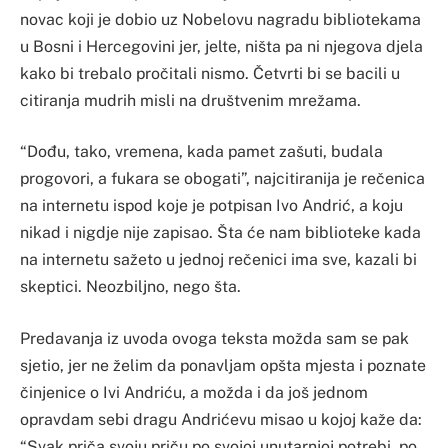
novac koji je dobio uz Nobelovu nagradu bibliotekama
u Bosni i Hercegovini jer, jelte, ništa pa ni njegova djela
kako bi trebalo pročitali nismo. Četvrti bi se bacili u
citiranja mudrih misli na društvenim mrežama.
“Dođu, tako, vremena, kada pamet zašuti, budala
progovori, a fukara se obogati”, najcitiranija je rečenica
na internetu ispod koje je potpisan Ivo Andrić, a koju
nikad i nigdje nije zapisao. Šta će nam biblioteke kada
na internetu sažeto u jednoj rečenici ima sve, kazali bi
skeptici. Neozbiljno, nego šta.
Predavanja iz uvoda ovoga teksta možda sam se pak
sjetio, jer ne želim da ponavljam opšta mjesta i poznate
činjenice o Ivi Andriću, a možda i da još jednom
opravdam sebi dragu Andrićevu misao u kojoj kaže da:
“Svak priča svoju priču po svojoj unutarnjoj potrebi, po