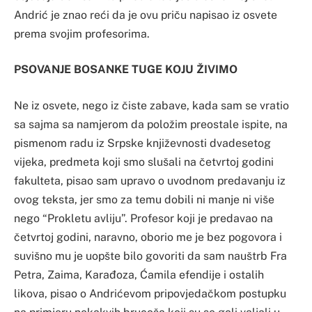
Andrić je znao reći da je ovu priču napisao iz osvete
prema svojim profesorima.
PSOVANJE BOSANKE TUGE KOJU ŽIVIMO
Ne iz osvete, nego iz čiste zabave, kada sam se vratio
sa sajma sa namjerom da položim preostale ispite, na
pismenom radu iz Srpske književnosti dvadesetog
vijeka, predmeta koji smo slušali na četvrtoj godini
fakulteta, pisao sam upravo o uvodnom predavanju iz
ovog teksta, jer smo za temu dobili ni manje ni više
nego “Prokletu avliju”. Profesor koji je predavao na
četvrtoj godini, naravno, oborio me je bez pogovora i
suvišno mu je uopšte bilo govoriti da sam nauštrb Fra
Petra, Zaima, Karađoza, Ćamila efendije i ostalih
likova, pisao o Andrićevom pripovjedačkom postupku