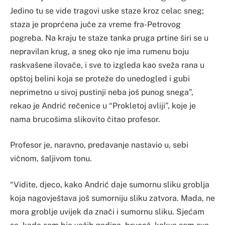
Jedino tu se vide tragovi uske staze kroz celac sneg;
staza je proprćena juče za vreme fra-Petrovog
pogreba. Na kraju te staze tanka pruga prtine širi se u
nepravilan krug, a sneg oko nje ima rumenu boju
raskvašene ilovače, i sve to izgleda kao sveža rana u
opštoj belini koja se proteže do unedogled i gubi
neprimetno u sivoj pustinji neba još punog snega”,
rekao je Andrić rečenice u “Prokletoj avliji”, koje je
nama brucošima slikovito čitao profesor.
Profesor je, naravno, predavanje nastavio u, sebi
vičnom, šaljivom tonu.
“Vidite, djeco, kako Andrić daje sumornu sliku groblja
koja nagovještava još sumorniju sliku zatvora. Mada, ne
mora groblje uvijek da znači i sumornu sliku. Sjećam