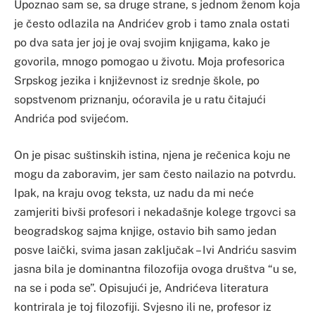
Upoznao sam se, sa druge strane, s jednom ženom koja
je često odlazila na Andrićev grob i tamo znala ostati
po dva sata jer joj je ovaj svojim knjigama, kako je
govorila, mnogo pomogao u životu. Moja profesorica
Srpskog jezika i književnost iz srednje škole, po
sopstvenom priznanju, oćoravila je u ratu čitajući
Andrića pod svijećom.
On je pisac suštinskih istina, njena je rečenica koju ne
mogu da zaboravim, jer sam često nailazio na potvrdu.
Ipak, na kraju ovog teksta, uz nadu da mi neće
zamjeriti bivši profesori i nekadašnje kolege trgovci sa
beogradskog sajma knjige, ostavio bih samo jedan
posve laički, svima jasan zaključak – Ivi Andriću sasvim
jasna bila je dominantna filozofija ovoga društva “u se,
na se i poda se”. Opisujući je, Andrićeva literatura
kontrirala je toj filozofiji. Svjesno ili ne, profesor iz