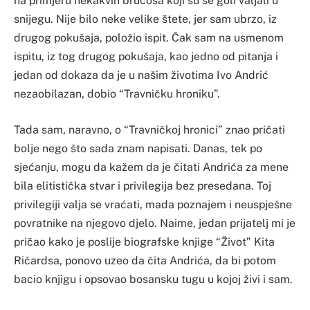
na primjeru nekakvih brucoša koji su se goli valjali u
snijegu. Nije bilo neke velike štete, jer sam ubrzo, iz
drugog pokušaja, položio ispit. Čak sam na usmenom
ispitu, iz tog drugog pokušaja, kao jedno od pitanja i
jedan od dokaza da je u našim životima Ivo Andrić
nezaobilazan, dobio “Travničku hroniku”.
Tada sam, naravno, o “Travničkoj hronici” znao pričati
bolje nego što sada znam napisati. Danas, tek po
sjećanju, mogu da kažem da je čitati Andrića za mene
bila elitistička stvar i privilegija bez presedana. Toj
privilegiji valja se vraćati, mada poznajem i neuspješne
povratnike na njegovo djelo. Naime, jedan prijatelj mi je
pričao kako je poslije biografske knjige “Život” Kita
Ričardsa, ponovo uzeo da čita Andrića, da bi potom
bacio knjigu i opsovao bosansku tugu u kojoj živi i sam.