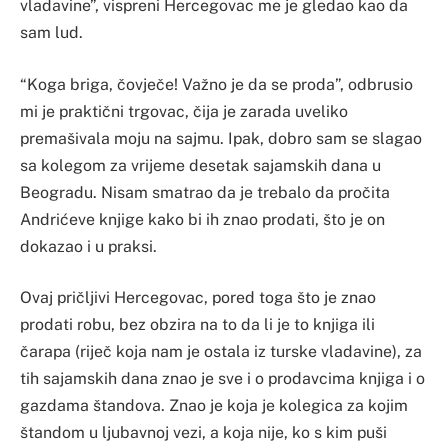
vladavine”, vispreni Hercegovac me je gledao kao da
sam lud.
“Koga briga, čovječe! Važno je da se proda”, odbrusio
mi je praktični trgovac, čija je zarada uveliko
premašivala moju na sajmu. Ipak, dobro sam se slagao
sa kolegom za vrijeme desetak sajamskih dana u
Beogradu. Nisam smatrao da je trebalo da pročita
Andrićeve knjige kako bi ih znao prodati, što je on
dokazao i u praksi.
Ovaj pričljivi Hercegovac, pored toga što je znao
prodati robu, bez obzira na to da li je to knjiga ili
čarapa (riječ koja nam je ostala iz turske vladavine), za
tih sajamskih dana znao je sve i o prodavcima knjiga i o
gazdama štandova. Znao je koja je kolegica za kojim
štandom u ljubavnoj vezi, a koja nije, ko s kim puši