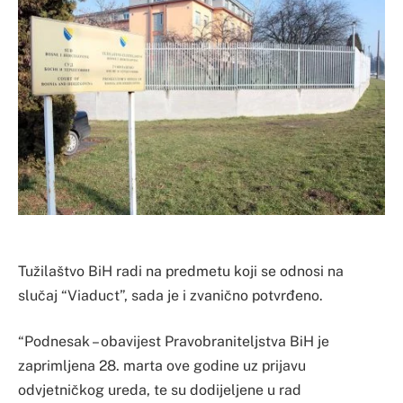
Tužilaštvo BiH radi na predmetu koji se odnosi na
slučaj “Viaduct”, sada je i zvanično potvrđeno.
“Podnesak – obavijest Pravobraniteljstva BiH je
zaprimljena 28. marta ove godine uz prijavu
odvjetničkog ureda, te su dodijeljene u rad