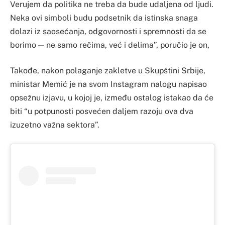
Verujem da politika ne treba da bude udaljena od ljudi.
Neka ovi simboli budu podsetnik da istinska snaga
dolazi iz saosećanja, odgovornosti i spremnosti da se
borimo — ne samo rečima, već i delima”, poručio je on,
Takođe, nakon polaganje zakletve u Skupštini Srbije,
ministar Memić je na svom Instagram nalogu napisao
opsežnu izjavu, u kojoj je, između ostalog istakao da će
biti “u potpunosti posvećen daljem razoju ova dva
izuzetno važna sektora”.