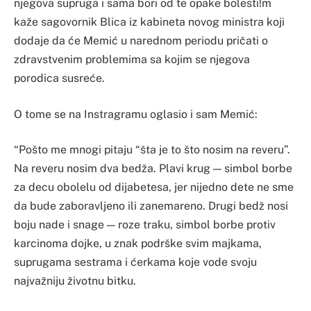
njegova supruga i sama bori od te opake bolesti!m
kaže sagovornik Blica iz kabineta novog ministra koji
dodaje da će Memić u narednom periodu pričati o
zdravstvenim problemima sa kojim se njegova
porodica susreće.
O tome se na Instragramu oglasio i sam Memić:
“Pošto me mnogi pitaju “šta je to što nosim na reveru”.
Na reveru nosim dva bedža. Plavi krug — simbol borbe
za decu obolelu od dijabetesa, jer nijedno dete ne sme
da bude zaboravljeno ili zanemareno. Drugi bedž nosi
boju nade i snage — roze traku, simbol borbe protiv
karcinoma dojke, u znak podrške svim majkama,
suprugama sestrama i ćerkama koje vode svoju
najvažniju životnu bitku.