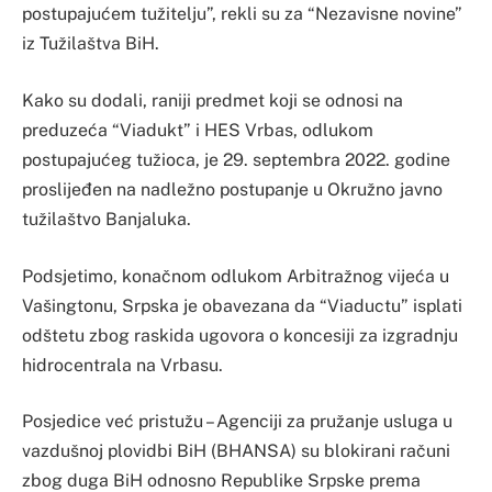
postupajućem tužitelju”, rekli su za “Nezavisne novine”
iz Tužilaštva BiH.
Kako su dodali, raniji predmet koji se odnosi na
preduzeća “Viadukt” i HES Vrbas, odlukom
postupajućeg tužioca, je 29. septembra 2022. godine
proslijeđen na nadležno postupanje u Okružno javno
tužilaštvo Banjaluka.
Podsjetimo, konačnom odlukom Arbitražnog vijeća u
Vašingtonu, Srpska je obavezana da “Viaductu” isplati
odštetu zbog raskida ugovora o koncesiji za izgradnju
hidrocentrala na Vrbasu.
Posjedice već pristužu – Agenciji za pružanje usluga u
vazdušnoj plovidbi BiH (BHANSA) su blokirani računi
zbog duga BiH odnosno Republike Srpske prema