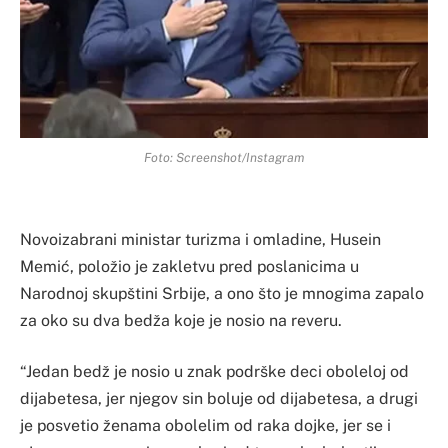
Foto: Screenshot/Instagram
Novoizabrani ministar turizma i omladine, Husein
Memić, položio je zakletvu pred poslanicima u
Narodnoj skupštini Srbije, a ono što je mnogima zapalo
za oko su dva bedža koje je nosio na reveru.
“Jedan bedž je nosio u znak podrške deci oboleloj od
dijabetesa, jer njegov sin boluje od dijabetesa, a drugi
je posvetio ženama obolelim od raka dojke, jer se i