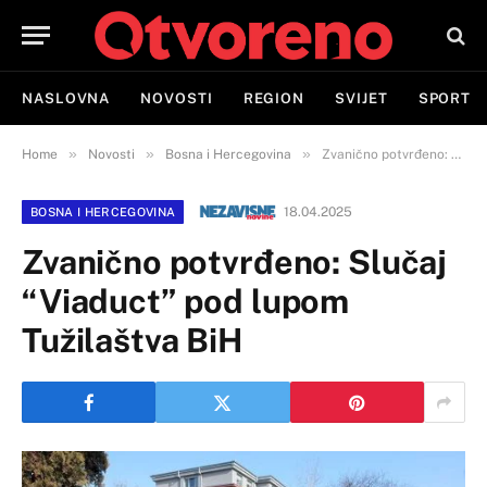
NASLOVNA
NOVOSTI
REGION
SVIJET
SPORT
»
»
»
Home
Novosti
Bosna i Hercegovina
Zvanično potvrđeno: Slučaj “Viaduct” pod lupom Tužilaštva BiH
18.04.2025
BOSNA I HERCEGOVINA
Zvanično potvrđeno: Slučaj
“Viaduct” pod lupom
Tužilaštva BiH