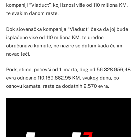
kompaniji “Viaduct”, koji iznosi više od 110 miliona KM,
te svakim danom raste.
Dok slovenačka kompanija “Viaduct” čeka da joj bude
isplaćeno više od 110 miliona KM, te uredno
obračunava kamate, ne nazire se datum kada će im
novac leći.
Podsjetimo, počevši od 1. marta, dug od 56.328.956,48
evra odnosno 110.169.862,95 KM, svakog dana, po
osnovu kamate, raste za dodatnih 9.570 evra.