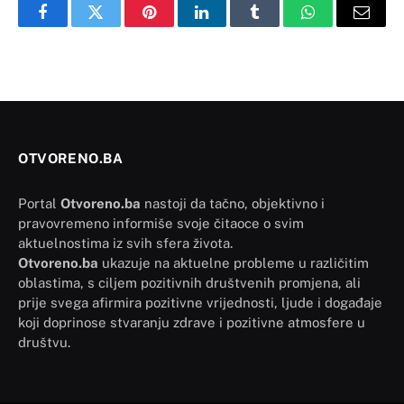
Facebook
Twitter
Pinterest
LinkedIn
Tumblr
WhatsApp
Email
OTVORENO.BA
Portal
Otvoreno.ba
nastoji da tačno, objektivno i
pravovremeno informiše svoje čitaoce o svim
aktuelnostima iz svih sfera života.
Otvoreno.ba
ukazuje na aktuelne probleme u različitim
oblastima, s ciljem pozitivnih društvenih promjena, ali
prije svega afirmira pozitivne vrijednosti, ljude i događaje
koji doprinose stvaranju zdrave i pozitivne atmosfere u
društvu.