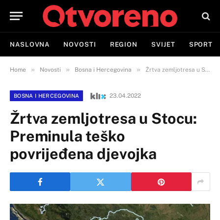
NASLOVNA
NOVOSTI
REGION
SVIJET
SPORT
»
»
»
Home
Novosti
Bosna i Hercegovina
Žrtva zemljotresa u Stocu: Preminula teško povrijeđena djevojka
23.04.2022
BOSNA I HERCEGOVINA
Žrtva zemljotresa u Stocu:
Preminula teško
povrijeđena djevojka