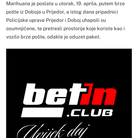
Marihuana je poslata u utorak, 19. aprila, putem brze
pošte iz Doboja u Prijedor, a istog dana pripadnici
Policijske uprave Prijedor i Doboj uhapsili su
osumnjičene, te pretresli prostorije koje koriste kao i
vozilo brze pošte, odakle je oduzet paket.