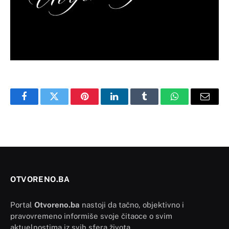
Facebook
Twitter
Pinterest
LinkedIn
Tumblr
WhatsApp
Email
OTVORENO.BA
Portal
Otvoreno.ba
nastoji da tačno, objektivno i
pravovremeno informiše svoje čitaoce o svim
aktuelnostima iz svih sfera života.