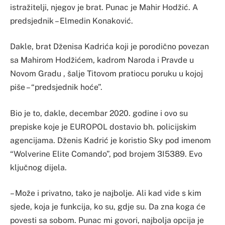
istražitelji, njegov je brat. Punac je Mahir Hodžić. A
predsjednik – Elmedin Konaković.
Dakle, brat Dženisa Kadrića koji je porodično povezan
sa Mahirom Hodžićem, kadrom Naroda i Pravde u
Novom Gradu , šalje Titovom pratiocu poruku u kojoj
piše – “predsjednik hoće”.
Bio je to, dakle, decembar 2020. godine i ovo su
prepiske koje je EUROPOL dostavio bh. policijskim
agencijama. Dženis Kadrić je koristio Sky pod imenom
“Wolverine Elite Comando”, pod brojem 3I5389. Evo
ključnog dijela.
– Može i privatno, tako je najbolje. Ali kad vide s kim
sjede, koja je funkcija, ko su, gdje su. Da zna koga će
povesti sa sobom. Punac mi govori, najbolja opcija je