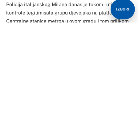
Policija italijanskog Milana danas je tokom rutinske
IZBORI
kontrole legitimisala grupu djevojaka na platformi
Centralne stanice metroa u ovom gradu i tom prilikom
naišli na osobu za kojom se traga već 11 godina.
Naime, riječ je o rutinskoj kontroli mogućih
džeparoškinja protiv kojih italijanska policija bukvalno
vodi “rat”, ali danas su otkrili da se među tim
djevojkama nalazi i 28-godišnja državljanka Bosne i
Hercegovine za kojom se traga 11 godina zbog
počinjenog krivičnog djela.
Nakon što je detaljno utvrđen identitet, ona je
privedena, a po nalogu javnog tužilaštva sprovedena je
u zatvor gdje će odslužiti svoju kaznu iz 2014. godine.
Ona se trenutno nalazi u zatvoru San Vitore.