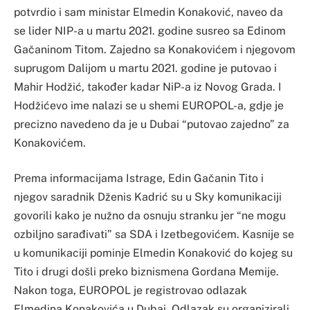
potvrdio i sam ministar Elmedin Konaković, naveo da
se lider NIP-a u martu 2021. godine susreo sa Edinom
Gačaninom Titom. Zajedno sa Konakovićem i njegovom
suprugom Dalijom u martu 2021. godine je putovao i
Mahir Hodžić, također kadar NiP-a iz Novog Grada. I
Hodžićevo ime nalazi se u shemi EUROPOL-a, gdje je
precizno navedeno da je u Dubai “putovao zajedno” za
Konakovićem.
Prema informacijama Istrage, Edin Gačanin Tito i
njegov saradnik Dženis Kadrić su u Sky komunikaciji
govorili kako je nužno da osnuju stranku jer “ne mogu
ozbiljno sarađivati” sa SDA i Izetbegovićem. Kasnije se
u komunikaciji pominje Elmedin Konaković do kojeg su
Tito i drugi došli preko biznismena Gordana Memije.
Nakon toga, EUROPOL je registrovao odlazak
Elmedina Konakovića u Dubai. Odlazak su organizirali