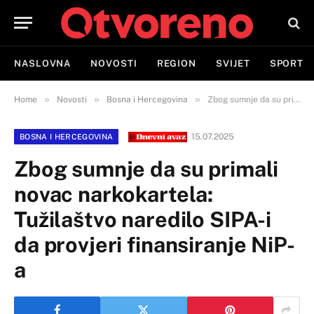
NASLOVNA
NOVOSTI
REGION
SVIJET
SPORT
»
»
»
Home
Novosti
Bosna i Hercegovina
Zbog sumnje da su primali novac narkokartela: Tužilaštvo naredilo SIPA-i da provjeri finansiranje NiP-a
15.07.2025
BOSNA I HERCEGOVINA
Zbog sumnje da su primali
novac narkokartela:
Tužilaštvo naredilo SIPA-i
da provjeri finansiranje NiP-
a