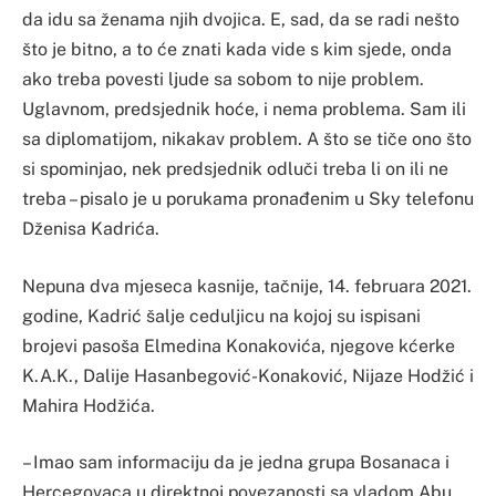
da idu sa ženama njih dvojica. E, sad, da se radi nešto
što je bitno, a to će znati kada vide s kim sjede, onda
ako treba povesti ljude sa sobom to nije problem.
Uglavnom, predsjednik hoće, i nema problema. Sam ili
sa diplomatijom, nikakav problem. A što se tiče ono što
si spominjao, nek predsjednik odluči treba li on ili ne
treba – pisalo je u porukama pronađenim u Sky telefonu
Dženisa Kadrića.
Nepuna dva mjeseca kasnije, tačnije, 14. februara 2021.
godine, Kadrić šalje ceduljicu na kojoj su ispisani
brojevi pasoša Elmedina Konakovića, njegove kćerke
K.A.K., Dalije Hasanbegović-Konaković, Nijaze Hodžić i
Mahira Hodžića.
– Imao sam informaciju da je jedna grupa Bosanaca i
Hercegovaca u direktnoj povezanosti sa vladom Abu