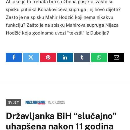
Ali ako je to trebala biti službena posjeta, zašto su
spisku putnika Konakovićeva supruga i njihovo dijete?
Zašto je na spisku Mahir Hodžić koji nema nikakvu
funkciju? Zašto je na spisku Mahirova supruga Nijaza
Hodžić koja godinama uvozi “tekstil” iz Dubaija?
Facebook
Twitter
Pinterest
LinkedIn
Tumblr
WhatsApp
Email
15.07.2025
SVIJET
Državljanka BiH “slučajno”
uhapšena nakon 11 godina