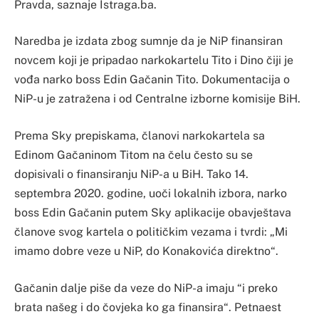
Pravda, saznaje Istraga.ba.
Naredba je izdata zbog sumnje da je NiP finansiran
novcem koji je pripadao narkokartelu Tito i Dino čiji je
vođa narko boss Edin Gačanin Tito. Dokumentacija o
NiP-u je zatražena i od Centralne izborne komisije BiH.
Prema Sky prepiskama, članovi narkokartela sa
Edinom Gačaninom Titom na čelu često su se
dopisivali o finansiranju NiP-a u BiH. Tako 14.
septembra 2020. godine, uoči lokalnih izbora, narko
boss Edin Gačanin putem Sky aplikacije obavještava
članove svog kartela o političkim vezama i tvrdi: „Mi
imamo dobre veze u NiP, do Konakovića direktno“.
Gačanin dalje piše da veze do NiP-a imaju “i preko
brata našeg i do čovjeka ko ga finansira“. Petnaest