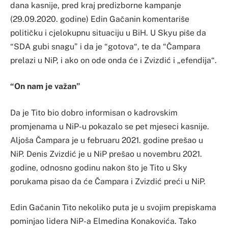
dana kasnije, pred kraj predizborne kampanje
(29.09.2020. godine) Edin Gačanin komentariše
političku i cjelokupnu situaciju u BiH. U Skyu piše da
“SDA gubi snagu” i da je “gotova“, te da “Čampara
prelazi u NiP, i ako on ode onda će i Zvizdić i „efendija“.
“On nam je važan”
Da je Tito bio dobro informisan o kadrovskim
promjenama u NiP-u pokazalo se pet mjeseci kasnije.
Aljoša Čampara je u februaru 2021. godine prešao u
NiP. Denis Zvizdić je u NiP prešao u novembru 2021.
godine, odnosno godinu nakon što je Tito u Sky
porukama pisao da će Čampara i Zvizdić preći u NiP.
Edin Gačanin Tito nekoliko puta je u svojim prepiskama
pominjao lidera NiP-a Elmedina Konakovića. Tako