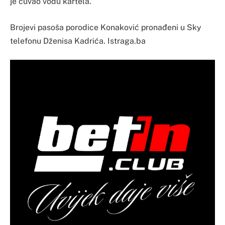
je čuvao vođu kartela.
Brojevi pasoša porodice Konaković pronađeni u Sky
telefonu Dženisa Kadrića. Istraga.ba