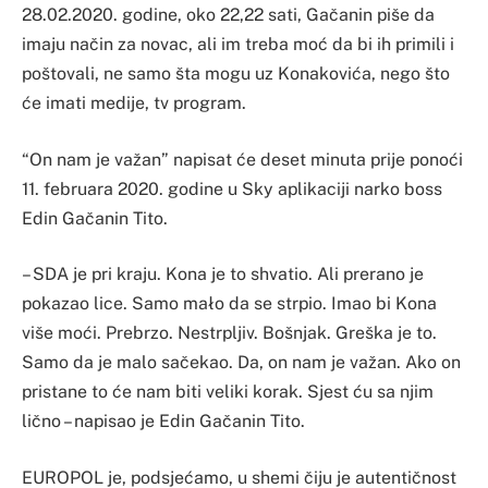
28.02.2020. godine, oko 22,22 sati, Gačanin piše da
imaju način za novac, ali im treba moć da bi ih primili i
poštovali, ne samo šta mogu uz Konakovića, nego što
će imati medije, tv program.
“On nam je važan” napisat će deset minuta prije ponoći
11. februara 2020. godine u Sky aplikaciji narko boss
Edin Gačanin Tito.
– SDA je pri kraju. Kona je to shvatio. Ali prerano je
pokazao lice. Samo mało da se strpio. Imao bi Kona
više moći. Prebrzo. Nestrpljiv. Bošnjak. Greška je to.
Samo da je malo sačekao. Da, on nam je važan. Ako on
pristane to će nam biti veliki korak. Sjest ću sa njim
lično – napisao je Edin Gačanin Tito.
EUROPOL je, podsjećamo, u shemi čiju je autentičnost