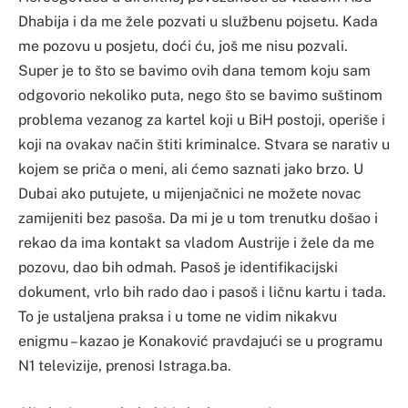
Dhabija i da me žele pozvati u službenu pojsetu. Kada
me pozovu u posjetu, doći ću, još me nisu pozvali.
Super je to što se bavimo ovih dana temom koju sam
odgovorio nekoliko puta, nego što se bavimo suštinom
problema vezanog za kartel koji u BiH postoji, operiše i
koji na ovakav način štiti kriminalce. Stvara se narativ u
kojem se priča o meni, ali ćemo saznati jako brzo. U
Dubai ako putujete, u mijenjačnici ne možete novac
zamijeniti bez pasoša. Da mi je u tom trenutku došao i
rekao da ima kontakt sa vladom Austrije i žele da me
pozovu, dao bih odmah. Pasoš je identifikacijski
dokument, vrlo bih rado dao i pasoš i ličnu kartu i tada.
To je ustaljena praksa i u tome ne vidim nikakvu
enigmu – kazao je Konaković pravdajući se u programu
N1 televizije, prenosi Istraga.ba.