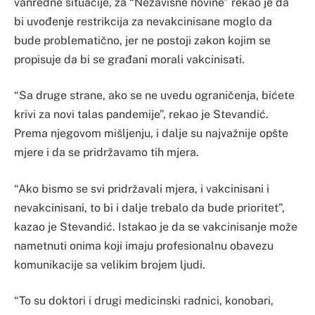
vanredne situacije, za “Nezavisne novine” rekao je da
bi uvođenje restrikcija za nevakcinisane moglo da
bude problematično, jer ne postoji zakon kojim se
propisuje da bi se građani morali vakcinisati.
“Sa druge strane, ako se ne uvedu ograničenja, bićete
krivi za novi talas pandemije”, rekao je Stevandić.
Prema njegovom mišljenju, i dalje su najvažnije opšte
mjere i da se pridržavamo tih mjera.
“Ako bismo se svi pridržavali mjera, i vakcinisani i
nevakcinisani, to bi i dalje trebalo da bude prioritet”,
kazao je Stevandić. Istakao je da se vakcinisanje može
nametnuti onima koji imaju profesionalnu obavezu
komunikacije sa velikim brojem ljudi.
“To su doktori i drugi medicinski radnici, konobari,