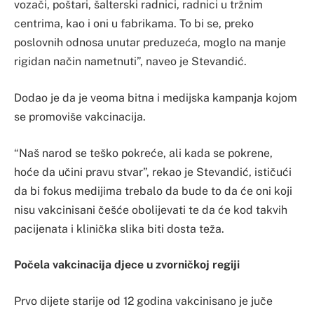
vozači, poštari, šalterski radnici, radnici u tržnim
centrima, kao i oni u fabrikama. To bi se, preko
poslovnih odnosa unutar preduzeća, moglo na manje
rigidan način nametnuti”, naveo je Stevandić.
Dodao je da je veoma bitna i medijska kampanja kojom
se promoviše vakcinacija.
“Naš narod se teško pokreće, ali kada se pokrene,
hoće da učini pravu stvar”, rekao je Stevandić, ističući
da bi fokus medijima trebalo da bude to da će oni koji
nisu vakcinisani češće obolijevati te da će kod takvih
pacijenata i klinička slika biti dosta teža.
Počela vakcinacija djece u zvorničkoj regiji
Prvo dijete starije od 12 godina vakcinisano je juče