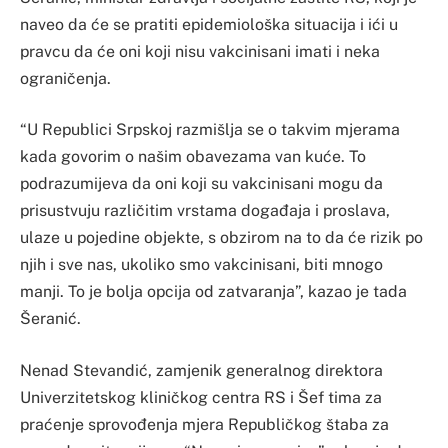
naveo da će se pratiti epidemiološka situacija i ići u
pravcu da će oni koji nisu vakcinisani imati i neka
ograničenja.
“U Republici Srpskoj razmišlja se o takvim mjerama
kada govorim o našim obavezama van kuće. To
podrazumijeva da oni koji su vakcinisani mogu da
prisustvuju različitim vrstama događaja i proslava,
ulaze u pojedine objekte, s obzirom na to da će rizik po
njih i sve nas, ukoliko smo vakcinisani, biti mnogo
manji. To je bolja opcija od zatvaranja”, kazao je tada
Šeranić.
Nenad Stevandić, zamjenik generalnog direktora
Univerzitetskog kliničkog centra RS i Šef tima za
praćenje sprovođenja mjera Republičkog štaba za