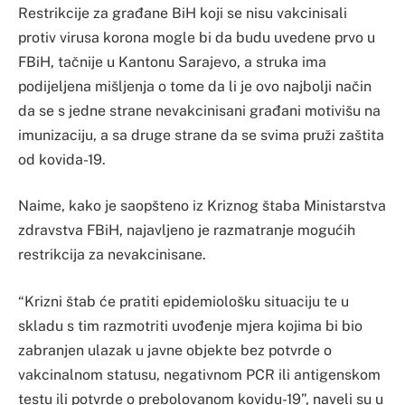
Restrikcije za građane BiH koji se nisu vakcinisali
protiv virusa korona mogle bi da budu uvedene prvo u
FBiH, tačnije u Kantonu Sarajevo, a struka ima
podijeljena mišljenja o tome da li je ovo najbolji način
da se s jedne strane nevakcinisani građani motivišu na
imunizaciju, a sa druge strane da se svima pruži zaštita
od kovida-19.
Naime, kako je saopšteno iz Kriznog štaba Ministarstva
zdravstva FBiH, najavljeno je razmatranje mogućih
restrikcija za nevakcinisane.
“Krizni štab će pratiti epidemiološku situaciju te u
skladu s tim razmotriti uvođenje mjera kojima bi bio
zabranjen ulazak u javne objekte bez potvrde o
vakcinalnom statusu, negativnom PCR ili antigenskom
testu ili potvrde o prebolovanom kovidu-19”, naveli su u