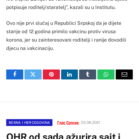
potpisuje roditelj/staratelj”, kazali su u Institutu.
Ovo nije prvi slučaj u Republici Srpskoj da je dijete
starije od 12 godina primilo vakcinu protiv virusa
korona, jer su zainteresovani roditelji i ranije dovodili
djecu na vakcinaciju.
Facebook
Twitter
Pinterest
LinkedIn
Tumblr
WhatsApp
Email
23.08.2021
BOSNA I HERCEGOVINA
OHR od sada ažurira sajt i