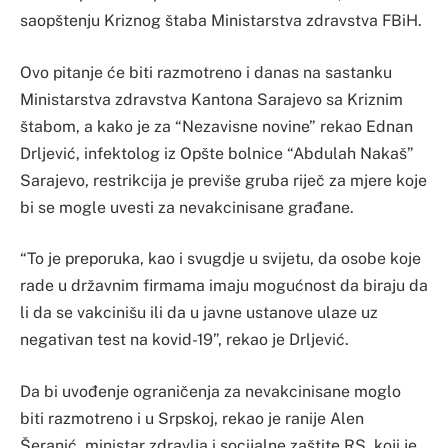
saopštenju Kriznog štaba Ministarstva zdravstva FBiH.
Ovo pitanje će biti razmotreno i danas na sastanku
Ministarstva zdravstva Kantona Sarajevo sa Kriznim
štabom, a kako je za “Nezavisne novine” rekao Ednan
Drljević, infektolog iz Opšte bolnice “Abdulah Nakaš”
Sarajevo, restrikcija je previše gruba riječ za mjere koje
bi se mogle uvesti za nevakcinisane građane.
“To je preporuka, kao i svugdje u svijetu, da osobe koje
rade u državnim firmama imaju mogućnost da biraju da
li da se vakcinišu ili da u javne ustanove ulaze uz
negativan test na kovid-19”, rekao je Drljević.
Da bi uvođenje ograničenja za nevakcinisane moglo
biti razmotreno i u Srpskoj, rekao je ranije Alen
Šeranić, ministar zdravlja i socijalne zaštite RS, koji je