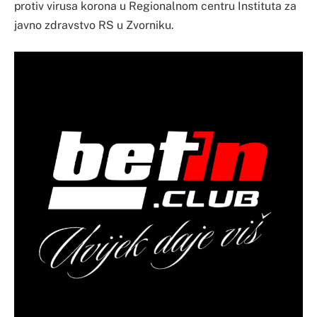
protiv virusa korona u Regionalnom centru Instituta za
javno zdravstvo RS u Zvorniku.