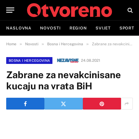
NASLOVNA
NOVOSTI
REGION
SVIJET
SPORT
»
»
»
Home
Novosti
Bosna i Hercegovina
Zabrane za nevakcinisane kucaju na vrata BiH
24.08.2021
BOSNA I HERCEGOVINA
Zabrane za nevakcinisane
kucaju na vrata BiH