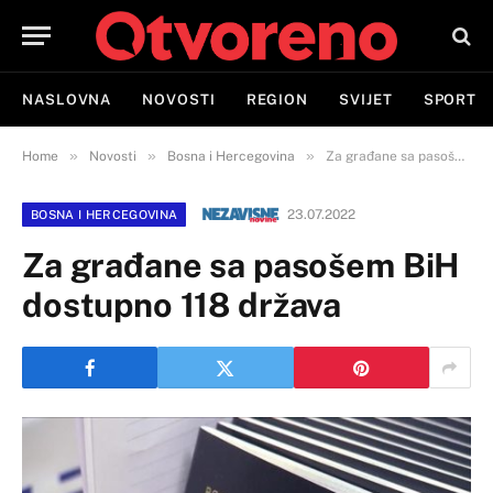
NASLOVNA
NOVOSTI
REGION
SVIJET
SPORT
»
»
»
Home
Novosti
Bosna i Hercegovina
Za građane sa pasošem BiH dostupno 118 država
23.07.2022
BOSNA I HERCEGOVINA
Za građane sa pasošem BiH
dostupno 118 država