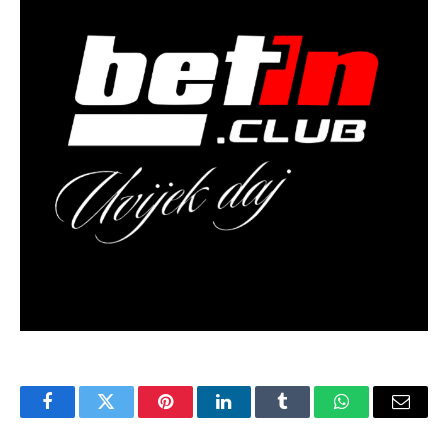
Facebook
Twitter
Pinterest
LinkedIn
Tumblr
WhatsApp
Email