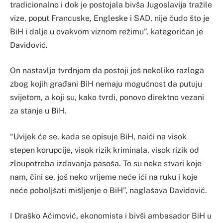
tradicionalno i dok je postojala bivša Jugoslavija tražile
vize, poput Francuske, Engleske i SAD, nije čudo što je
BiH i dalje u ovakvom viznom režimu”, kategoričan je
Davidović.
On nastavlja tvrdnjom da postoji još nekoliko razloga
zbog kojih građani BiH nemaju mogućnost da putuju
svijetom, a koji su, kako tvrdi, ponovo direktno vezani
za stanje u BiH.
“Uvijek će se, kada se opisuje BiH, naići na visok
stepen korupcije, visok rizik kriminala, visok rizik od
zloupotreba izdavanja pasoša. To su neke stvari koje
nam, čini se, još neko vrijeme neće ići na ruku i koje
neće poboljšati mišljenje o BiH”, naglašava Davidović.
I Draško Aćimović, ekonomista i bivši ambasador BiH u