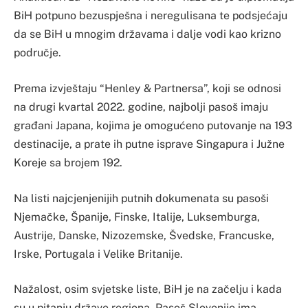
BiH potpuno bezuspješna i neregulisana te podsjećaju
da se BiH u mnogim državama i dalje vodi kao krizno
područje.
Prema izvještaju “Henley & Partnersa”, koji se odnosi
na drugi kvartal 2022. godine, najbolji pasoš imaju
građani Japana, kojima je omogućeno putovanje na 193
destinacije, a prate ih putne isprave Singapura i Južne
Koreje sa brojem 192.
Na listi najcjenjenijih putnih dokumenata su pasoši
Njemačke, Španije, Finske, Italije, Luksemburga,
Austrije, Danske, Nizozemske, Švedske, Francuske,
Irske, Portugala i Velike Britanije.
Nažalost, osim svjetske liste, BiH je na začelju i kada
su u pitanju države regiona. Pasoš Slovenije ima