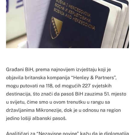
Građani BiH, prema najnovijem izvještaju koji je
objavila britanska kompanija “Henley & Partners”,
mogu putovati na 118, od mogućih 227 svjetskih
destinacija, što znači da pasoš BiH zauzima 51. mjesto
u svijetu, čime smo u ovom trenutku u rangu sa
državljanima Mikronezije, dok je u odnosu na region
jedino lošiji albanski pasoš.
Analitičari za “Nezavisne novine” kažu da je diplomatija