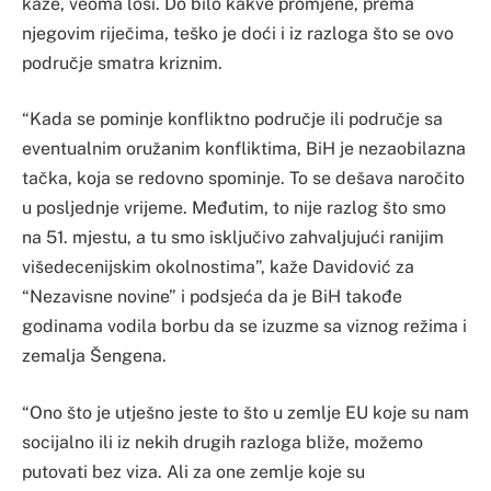
kaže, veoma loši. Do bilo kakve promjene, prema
njegovim riječima, teško je doći i iz razloga što se ovo
područje smatra kriznim.
“Kada se pominje konfliktno područje ili područje sa
eventualnim oružanim konfliktima, BiH je nezaobilazna
tačka, koja se redovno spominje. To se dešava naročito
u posljednje vrijeme. Međutim, to nije razlog što smo
na 51. mjestu, a tu smo isključivo zahvaljujući ranijim
višedecenijskim okolnostima”, kaže Davidović za
“Nezavisne novine” i podsjeća da je BiH takođe
godinama vodila borbu da se izuzme sa viznog režima i
zemalja Šengena.
“Ono što je utješno jeste to što u zemlje EU koje su nam
socijalno ili iz nekih drugih razloga bliže, možemo
putovati bez viza. Ali za one zemlje koje su