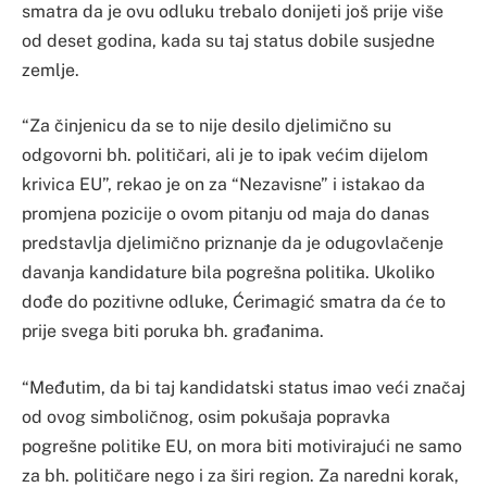
smatra da je ovu odluku trebalo donijeti još prije više
od deset godina, kada su taj status dobile susjedne
zemlje.
“Za činjenicu da se to nije desilo djelimično su
odgovorni bh. političari, ali je to ipak većim dijelom
krivica EU”, rekao je on za “Nezavisne” i istakao da
promjena pozicije o ovom pitanju od maja do danas
predstavlja djelimično priznanje da je odugovlačenje
davanja kandidature bila pogrešna politika. Ukoliko
dođe do pozitivne odluke, Ćerimagić smatra da će to
prije svega biti poruka bh. građanima.
“Međutim, da bi taj kandidatski status imao veći značaj
od ovog simboličnog, osim pokušaja popravka
pogrešne politike EU, on mora biti motivirajući ne samo
za bh. političare nego i za širi region. Za naredni korak,