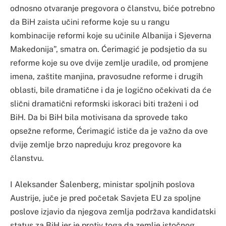
odnosno otvaranje pregovora o članstvu, biće potrebno
da BiH zaista učini reforme koje su u rangu
kombinacije reformi koje su učinile Albanija i Sjeverna
Makedonija”, smatra on. Ćerimagić je podsjetio da su
reforme koje su ove dvije zemlje uradile, od promjene
imena, zaštite manjina, pravosudne reforme i drugih
oblasti, bile dramatične i da je logično očekivati da će
slični dramatični reformski iskoraci biti traženi i od
BiH. Da bi BiH bila motivisana da sprovede tako
opsežne reforme, Ćerimagić ističe da je važno da ove
dvije zemlje brzo napreduju kroz pregovore ka
članstvu.
I Aleksander Šalenberg, ministar spoljnih poslova
Austrije, juče je pred početak Savjeta EU za spoljne
poslove izjavio da njegova zemlja podržava kandidatski
status za BiH jer je protiv toga da zemlje istočnog