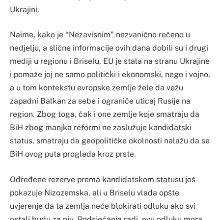
Ukrajini.
Naime, kako je “Nezavisnim” nezvanično rečeno u
nedjelju, a slične informacije ovih dana dobili su i drugi
mediji u regionu i Briselu, EU je stala na stranu Ukrajine
i pomaže joj ne samo politički i ekonomski, nego i vojno,
a u tom kontekstu evropske zemlje žele da vežu
zapadni Balkan za sebe i ograniče uticaj Rusije na
region. Zbog toga, čak i one zemlje koje smatraju da
BiH zbog manjka reformi ne zaslužuje kandidatski
status, smatraju da geopolitičke okolnosti nalažu da se
BiH ovog puta progleda kroz prste.
Određene rezerve prema kandidatskom statusu još
pokazuje Nizozemska, ali u Briselu vlada opšte
uvjerenje da ta zemlja neće blokirati odluku ako svi
ostali budu za nju. Podsjećanja radi, ovu odluku mora