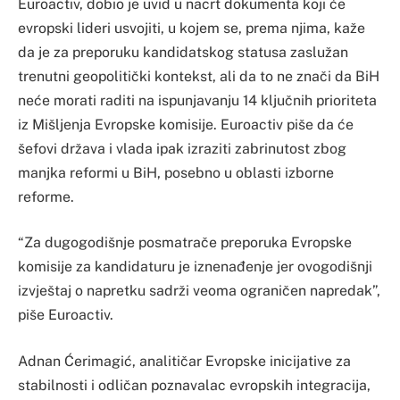
Euroactiv, dobio je uvid u nacrt dokumenta koji će
evropski lideri usvojiti, u kojem se, prema njima, kaže
da je za preporuku kandidatskog statusa zaslužan
trenutni geopolitički kontekst, ali da to ne znači da BiH
neće morati raditi na ispunjavanju 14 ključnih prioriteta
iz Mišljenja Evropske komisije. Euroactiv piše da će
šefovi država i vlada ipak izraziti zabrinutost zbog
manjka reformi u BiH, posebno u oblasti izborne
reforme.
“Za dugogodišnje posmatrače preporuka Evropske
komisije za kandidaturu je iznenađenje jer ovogodišnji
izvještaj o napretku sadrži veoma ograničen napredak”,
piše Euroactiv.
Adnan Ćerimagić, analitičar Evropske inicijative za
stabilnosti i odličan poznavalac evropskih integracija,