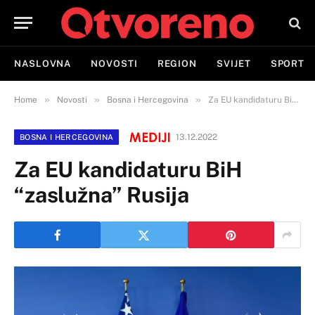
NASLOVNA
NOVOSTI
REGION
SVIJET
SPORT
»
»
»
Home
Novosti
Bosna i Hercegovina
Za EU kandidaturu BiH “zaslužna” Rusija
13.12.2022
BOSNA I HERCEGOVINA
Za EU kandidaturu BiH
“zaslužna” Rusija