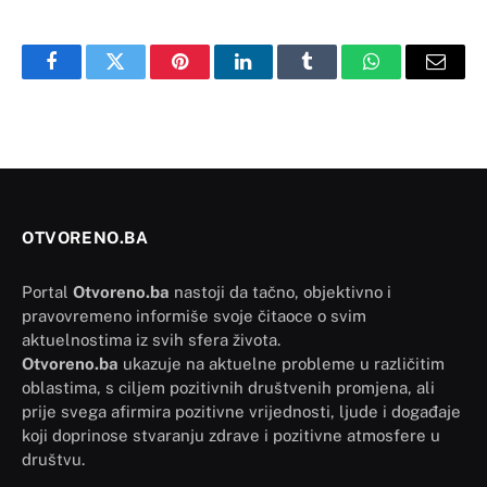
Facebook
Twitter
Pinterest
LinkedIn
Tumblr
WhatsApp
Email
OTVORENO.BA
Portal
Otvoreno.ba
nastoji da tačno, objektivno i
pravovremeno informiše svoje čitaoce o svim
aktuelnostima iz svih sfera života.
Otvoreno.ba
ukazuje na aktuelne probleme u različitim
oblastima, s ciljem pozitivnih društvenih promjena, ali
prije svega afirmira pozitivne vrijednosti, ljude i događaje
koji doprinose stvaranju zdrave i pozitivne atmosfere u
društvu.