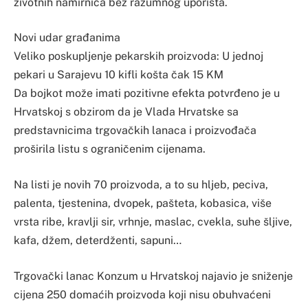
životnih namirnica bez razumnog uporišta.
Novi udar građanima
Veliko poskupljenje pekarskih proizvoda: U jednoj
pekari u Sarajevu 10 kifli košta čak 15 KM
Da bojkot može imati pozitivne efekta potvrđeno je u
Hrvatskoj s obzirom da je Vlada Hrvatske sa
predstavnicima trgovačkih lanaca i proizvođača
proširila listu s ograničenim cijenama.
Na listi je novih 70 proizvoda, a to su hljeb, peciva,
palenta, tjestenina, dvopek, pašteta, kobasica, više
vrsta ribe, kravlji sir, vrhnje, maslac, cvekla, suhe šljive,
kafa, džem, deterdženti, sapuni…
Trgovački lanac Konzum u Hrvatskoj najavio je sniženje
cijena 250 domaćih proizvoda koji nisu obuhvaćeni