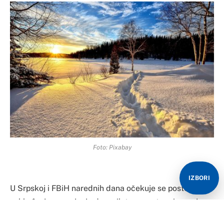
Foto: Pixabay
IZBORI
U Srpskoj i FBiH narednih dana očekuje se postepeno
zahlađenje, smanjenje dnevnih temperatura i promjena
pravca vjetra, prema podacima Federalnog