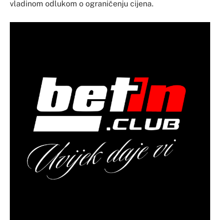
vladinom odlukom o ograničenju cijena.