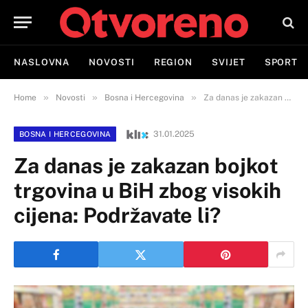
NASLOVNA
NOVOSTI
REGION
SVIJET
SPORT
»
»
»
Home
Novosti
Bosna i Hercegovina
Za danas je zakazan bojkot trgovina u BiH zbog visokih cijena: Podržavate li?
31.01.2025
BOSNA I HERCEGOVINA
Za danas je zakazan bojkot
trgovina u BiH zbog visokih
cijena: Podržavate li?