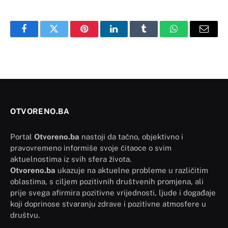
Facebook
Twitter
Pinterest
LinkedIn
Tumblr
WhatsApp
Email
OTVORENO.BA
Portal
Otvoreno.ba
nastoji da tačno, objektivno i
pravovremeno informiše svoje čitaoce o svim
aktuelnostima iz svih sfera života.
Otvoreno.ba
ukazuje na aktuelne probleme u različitim
oblastima, s ciljem pozitivnih društvenih promjena, ali
prije svega afirmira pozitivne vrijednosti, ljude i događaje
koji doprinose stvaranju zdrave i pozitivne atmosfere u
društvu.