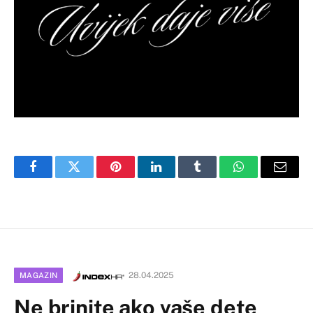
Facebook
Twitter
Pinterest
LinkedIn
Tumblr
WhatsApp
Email
28.04.2025
MAGAZIN
Ne brinite ako vaše dete