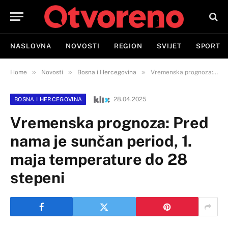
NASLOVNA
NOVOSTI
REGION
SVIJET
SPORT
»
»
»
Home
Novosti
Bosna i Hercegovina
Vremenska prognoza: Pred nama je sunčan period, 1. maja temperature do 28 stepeni
28.04.2025
BOSNA I HERCEGOVINA
Vremenska prognoza: Pred
nama je sunčan period, 1.
maja temperature do 28
stepeni