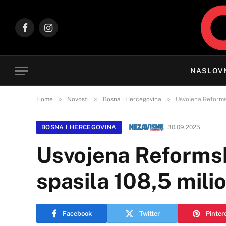
Facebook
Instagram
NASLOV
»
»
»
Home
Novosti
Bosna i Hercegovina
Usvojena Reformsk
BOSNA I HERCEGOVINA
30.09.2025
Usvojena Reformsk
spasila 108,5 mili
Facebook
Twitter
Pinter