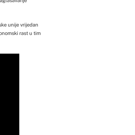
saglašavanje
ske unije vrijedan
konomski rast u tim