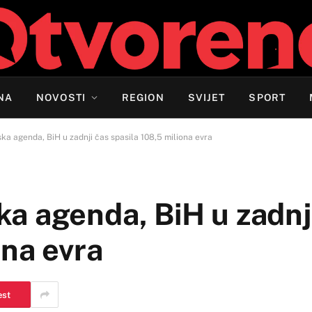
NA
NOVOSTI
REGION
SVIJET
SPORT
a agenda, BiH u zadnji čas spasila 108,5 miliona evra
a agenda, BiH u zadnj
ona evra
est