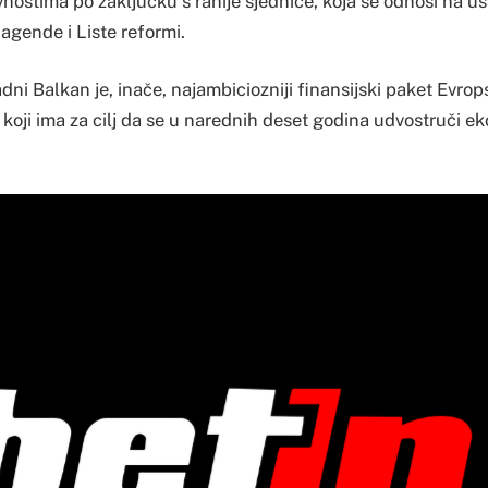
vnostima po zaključku s ranije sjednice, koja se odnosi na u
agende i Liste reformi.
dni Balkan je, inače, najambiciozniji finansijski paket Evrop
a, koji ima za cilj da se u narednih deset godina udvostruči e