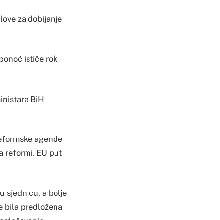
love za dobijanje
 ponoć ističe rok
inistara BiH
 Reformske agende
 reformi. EU put
u sjednicu, a bolje
je bila predložena