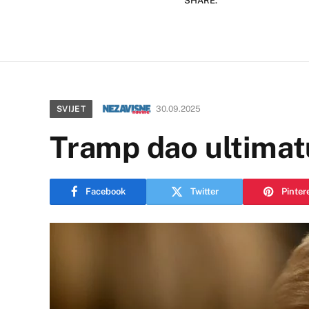
SHARE.
SVIJET
30.09.2025
Tramp dao ultim
Facebook
Twitter
Pinter