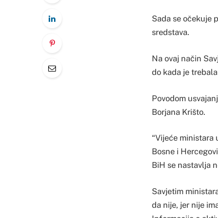
Sada se očekuje po
sredstava.
Na ovaj način Savj
do kada je trebal
Povodom usvajanja
Borjana Krišto.
“Vijeće ministara
Bosne i Hercegovi
BiH se nastavlja ne
Savjetim ministara
da nije, jer nije 