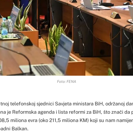
Foto: FENA
noj telefonskoj sjednici Savjeta ministara BiH, održanoj da
na je Reformska agenda i lista reformi za BiH, što znači da
8,5 miliona evra (oko 211,5 miliona KM) koji su nam namijen
padni Balkan.