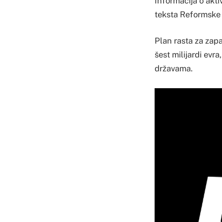
Informacija o akti
teksta Reformske 
Plan rasta za zapa
šest milijardi evr
državama.