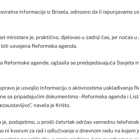
vratna informacija iz Brisela, odnosno da li ispunjavamo us
et ministara je, praktično, djelovao u zadnji čas, jer noćas u
a biti usvojena Reformska agenda.
 Reformske agende, oglasila se predsjedavajuća Savjeta m
 upravo je usvojilo Informaciju o aktivnostima usklađivanja
ne sa pripadajućim dokumentima – Reformska agenda i Lista
zaustavljivo”, navela je Krišto.
 je, podsjetimo, u prošli četvrtak održao vanrednu telefonsk
imao ni kvorum za rad i odlučivanje o dnevnom redu na kojem 