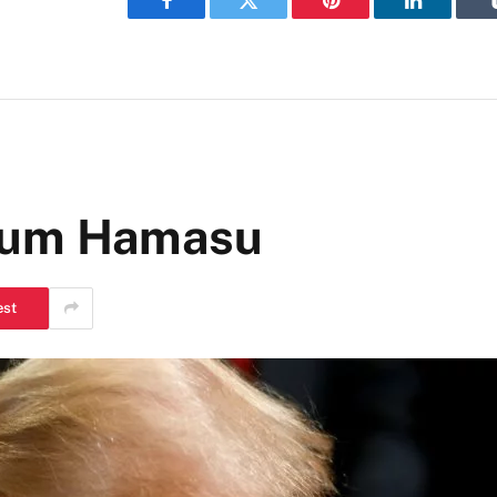
Facebook
Twitter
Pinterest
LinkedIn
atum Hamasu
est