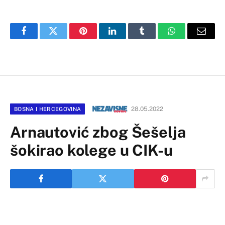
Facebook
Twitter
Pinterest
LinkedIn
Tumblr
WhatsApp
Email
28.05.2022
BOSNA I HERCEGOVINA
Arnautović zbog Šešelja
šokirao kolege u CIK-u