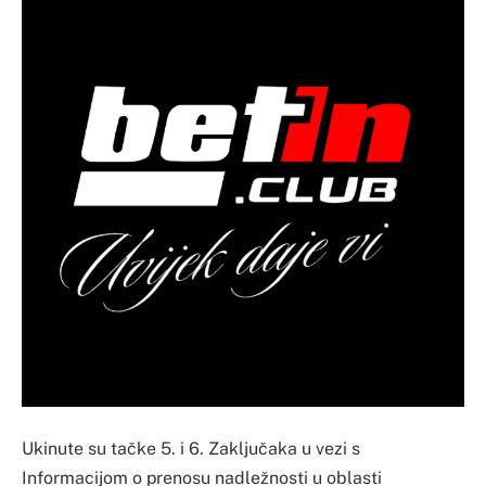
Ukinute su tačke 5. i 6. Zaključaka u vezi s
Informacijom o prenosu nadležnosti u oblasti