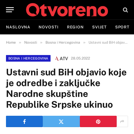
NASLOVNA
NOVOSTI
REGION
SVIJET
SPORT
»
»
»
Home
Novosti
Bosna i Hercegovina
Ustavni sud BiH objavio koje je odredbe i zaključke Narodne skupštine Republike Srpske ukinuo
28.05.2022
BOSNA I HERCEGOVINA
Ustavni sud BiH objavio koje
je odredbe i zaključke
Narodne skupštine
Republike Srpske ukinuo