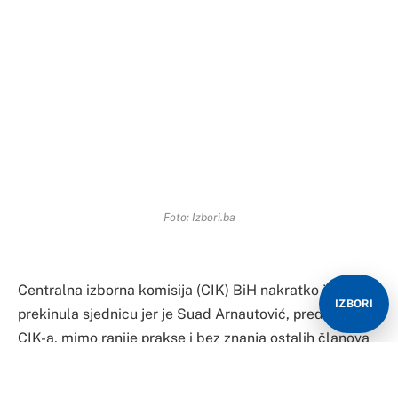
Foto: Izbori.ba
Centralna izborna komisija (CIK) BiH nakratko je
IZBORI
prekinula sjednicu jer je Suad Arnautović, predsjednik
CIK-a, mimo ranije prakse i bez znanja ostalih članova
CIK-a, pokušao da ova institucija ne ovjeri učešće na
izborima Srpske radikalne stranke – dr Vojislav Šešelj,