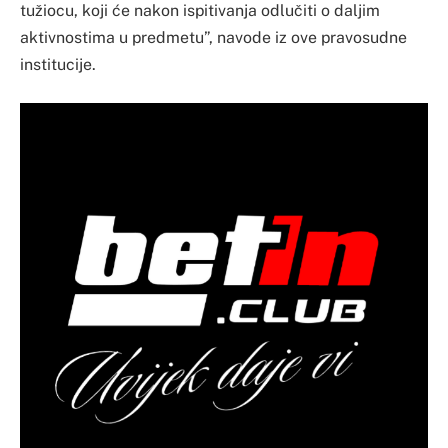
tužiocu, koji će nakon ispitivanja odlučiti o daljim
aktivnostima u predmetu”, navode iz ove pravosudne
institucije.