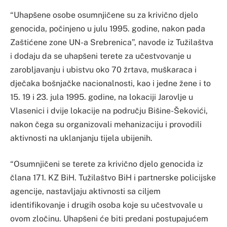
“Uhapšene osobe osumnjičene su za krivično djelo
genocida, počinjeno u julu 1995. godine, nakon pada
Zaštićene zone UN-a Srebrenica”, navode iz Tužilaštva
i dodaju da se uhapšeni terete za učestvovanje u
zarobljavanju i ubistvu oko 70 žrtava, muškaraca i
dječaka bošnjačke nacionalnosti, kao i jedne žene i to
15. 19 i 23. jula 1995. godine, na lokaciji Jarovlje u
Vlasenici i dvije lokacije na području Bišine-Šekovići,
nakon čega su organizovali mehanizaciju i provodili
aktivnosti na uklanjanju tijela ubijenih.
“Osumnjičeni se terete za krivično djelo genocida iz
člana 171. KZ BiH. Tužilaštvo BiH i partnerske policijske
agencije, nastavljaju aktivnosti sa ciljem
identifikovanje i drugih osoba koje su učestvovale u
ovom zločinu. Uhapšeni će biti predani postupajućem