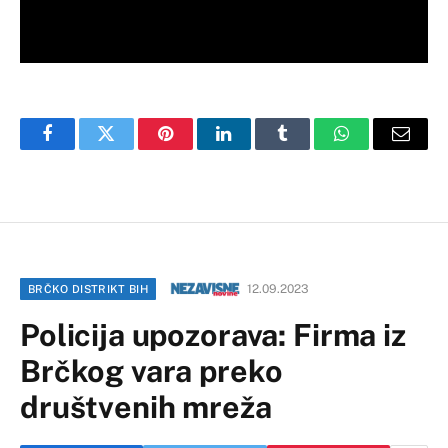
Facebook
Twitter
Pinterest
LinkedIn
Tumblr
WhatsApp
Email
12.09.2023
BRČKO DISTRIKT BIH
Policija upozorava: Firma iz
Brčkog vara preko
društvenih mreža