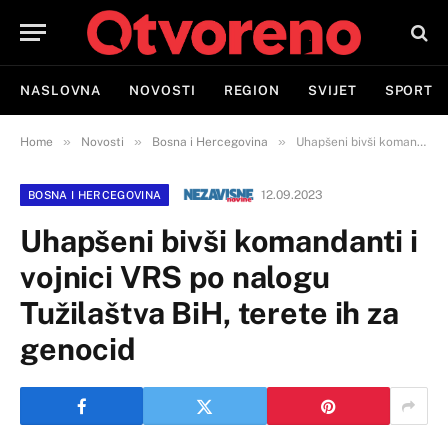
NASLOVNA
NOVOSTI
REGION
SVIJET
SPORT
»
»
»
Home
Novosti
Bosna i Hercegovina
Uhapšeni bivši komandanti i vojnici VRS po nalogu Tužilaštva BiH, terete ih za genocid
12.09.2023
BOSNA I HERCEGOVINA
Uhapšeni bivši komandanti i
vojnici VRS po nalogu
Tužilaštva BiH, terete ih za
genocid