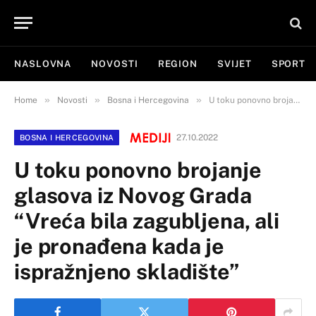
NASLOVNA
NOVOSTI
REGION
SVIJET
SPORT
»
»
»
Home
Novosti
Bosna i Hercegovina
U toku ponovno brojanje glasova iz Novog Grada “Vreća bila zagubljena, ali je pronađena kada je ispražnjeno skladište”
27.10.2022
BOSNA I HERCEGOVINA
U toku ponovno brojanje
glasova iz Novog Grada
“Vreća bila zagubljena, ali
je pronađena kada je
ispražnjeno skladište”