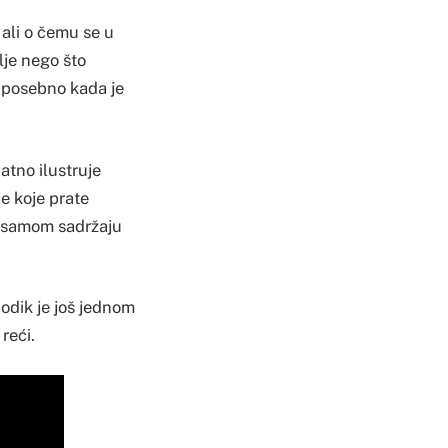
 ali o čemu se u
lje nego što
i, posebno kada je
atno ilustruje
je koje prate
 o samom sadržaju
odik je još jednom
reći.