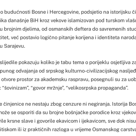
 o budućnosti Bosne i Hercegovine, podsjetio na istorijsku či
nika današnje BiH kroz vekove islamizovan pod turskom vlašću,
 u brojnim djelima, od osmanskih deftera do savremenih studi
titet, već postavio logično pitanje korijena i identiteta narod
u Sarajevu.
lijedile pokazuju koliko je tabu tema o porijeklu osjetljiva z
punog odvajanja od srpskog kulturno-civilizacijskog nasljeđ
a otvore prostor za akademsku raspravu, posegnuli su za uo
 “šovinizam”, “govor mržnje”, “velikosrpska propaganda”.
e činjenice ne nestaju zbog cenzure ni negiranja. Istorija B
 može se osporiti da su brojne bošnjačke porodice kroz vjekov
ile krsne slave i govorile ekavicom i ijekavicom, sve dok nisu
ritiskom ili iz praktičnih razloga u vrijeme Osmanskog carstv