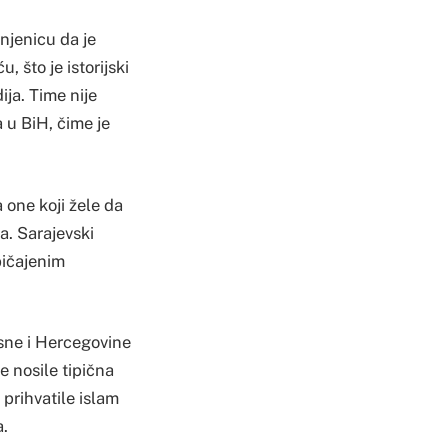
njenicu da je
 što je istorijski
ja. Time nije
a u BiH, čime je
a one koji žele da
a. Sarajevski
bičajenim
osne i Hercegovine
e nosile tipična
 prihvatile islam
a.