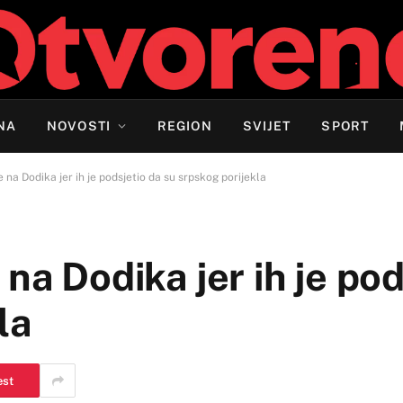
NA
NOVOSTI
REGION
SVIJET
SPORT
 na Dodika jer ih je podsjetio da su srpskog porijekla
na Dodika jer ih je pod
la
est