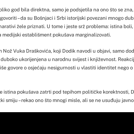
oliko god bila direktna, samo je podsjetila na ono što se zna,
govoriti – da su Bošnjaci i Srbi istorijski povezani mnogo dub
narativi žele priznati. U tome i jeste srž problema: istina bol
a medijski establišment pokušava marginalizovati.
m Nož Vuka Draškovića, koji Dodik navodi u objavi, samo dod
 duboko ukorijenjena u narodnu svijest i književnost. Reakci
še govore o osjećaju nesigurnosti u vlastiti identitet nego
 istina pokušava zatrti pod tepihom političke korektnosti, D
tki smiju – rekao ono što mnogi misle, ali se ne usuđuju javno 