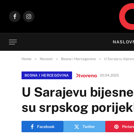
Facebook
Instagram
NASLOV
»
»
»
Home
Novosti
Bosna i Hercegovina
U Sarajevu bijesne
BOSNA I HERCEGOVINA
30.04.2025
U Sarajevu bijesne 
su srpskog porijek
Facebook
Twitter
Pinter