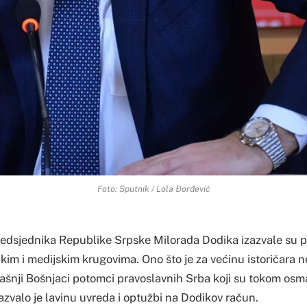
Foto: Sputnik / Lola Đorđević
predsjednika Republike Srpske Milorada Dodika izazvale su pr
kim i medijskim krugovima. Ono što je za većinu istoričara 
ašnji Bošnjaci potomci pravoslavnih Srba koji su tokom os
izazvalo je lavinu uvreda i optužbi na Dodikov račun.