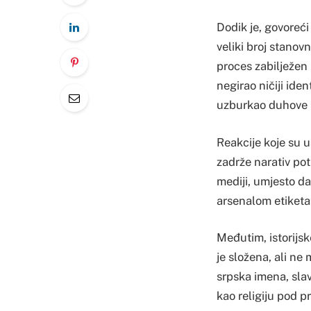
Dodik je, govoreći
veliki broj stanov
proces zabilježen
negirao ničiji iden
uzburkao duhove 
Reakcije koje su us
zadrže narativ pot
mediji, umjesto d
arsenalom etiketa:
Međutim, istorijsk
je složena, ali ne
srpska imena, slav
kao religiju pod p