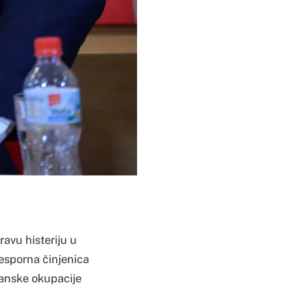
avu histeriju u
nesporna činjenica
manske okupacije